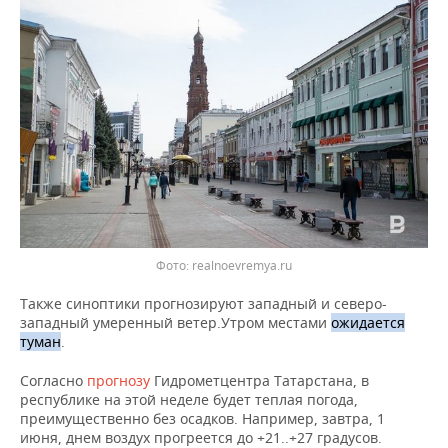
НЕФТЕХИМИЯ
РОЗНИЧНАЯ ТОРГОВЛЯ
НОВОСТИ ТЕХНОЛОГИЙ
МЕРОПРИЯТИЯ
НЕФТЬ
ТРАНСПОРТ
IT
НОВОСТИ МЕРОПРИЯТИЙ
СПОРТ
ОПК
УСЛУГИ
МЕДИА
ВЫЕЗДНАЯ РЕДАКЦИЯ
НОВОСТИ СПОРТА
ОБЩЕСТВО
ЭНЕРГЕТИКА
ТЕЛЕКОММУНИКАЦИИ
БИЗНЕС-БРАНЧИ
ФУТБОЛ
НОВОСТИ ОБЩЕСТВА
ФОТОГАЛЕРЕЯ
ONLINE-КОНФЕРЕНЦИИ
ХОККЕЙ
ВЛАСТЬ
СЮЖЕТЫ
ОТКРЫТАЯ ЛЕКЦИЯ
БАСКЕТБОЛ
ИНФРАСТРУКТУРА
Фото: realnoevremya.ru
СПРАВОЧНИК
Также синоптики прогнозируют западный и северо-
ВОЛЕЙБОЛ
ИСТОРИЯ
СПИСОК ПЕРСОН
ПОЛНАЯ ВЕРСИЯ
западный умеренный ветер.Утром местами
ожидается
туман
.
КИБЕРСПОРТ
КУЛЬТУРА
СПИСОК КОМПАНИЙ
Согласно
прогнозу
Гидрометцентра Татарстана, в
республике на этой неделе будет теплая погода,
ФИГУРНОЕ КАТАНИЕ
МЕДИЦИНА
преимущественно без осадков. Например, завтра, 1
июня, днем воздух прогреется до +21..+27 градусов.