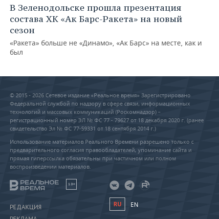
В Зеленодольске прошла презентация
состава ХК «Ак Барс-Ракета» на новый
сезон
«Ракета» больше не «Динамо», «Ак Барс» на месте, как и
был
© 2015 - 2026 Сетевое издание «Реальное время» Зарегистрировано
Федеральной службой по надзору в сфере связи, информационных
технологий и массовых коммуникаций (Роскомнадзор) –
регистрационный номер ЭЛ № ФС 77 - 79627 от 18 декабря 2020 г. (ранее
свидетельство Эл № ФС 77-59331 от 18 сентября 2014 г.)
Использование материалов Реального Времени разрешено только с
предварительного согласия правообладателей, упоминание сайта и
прямая гиперссылка обязательны при частичном или полном
воспроизведении материалов.
18+
RU
EN
РЕДАКЦИЯ
РЕКЛАМА