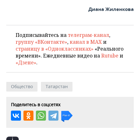
ВОДНЫЕ ВИДЫ СПОРТА
ОБРАЗОВАНИЕ
Диана Жиленкова
ХОККЕЙ С МЯЧОМ
ПРОИСШЕСТВИЯ
Подписывайтесь на
телеграм-канал
,
группу «ВКонтакте»
,
канал в MAX
и
страницу в «Одноклассниках»
«Реального
времени». Ежедневные видео на
Rutube
и
«Дзене»
.
Общество
Татарстан
Поделитесь в соцсетях