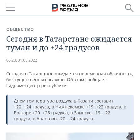
РЕГИОНЫ
ОБЩЕСТВО
Сегодня в Татарстане ожидается
БАШКОРТОСТАН
НОВОСТИ
туман и до +24 градусов
ТАТАРСТАН
АНАЛИТИКА
06:23, 31.05.2022
УДМУРТИЯ
НОВОСТИ АНАЛИТИКИ
ЭКОНОМИКА
Сегодня в Татарстане ожидается переменная облачность,
без существенных осадков. Об этом сообщает
ДЕКЛАРАЦИИ О ДОХОДАХ
НОВОСТИ ЭКОНОМИКИ
ПРОМЫШЛЕННОСТЬ
Гидрометцентр республики.
КОРОЛИ ГОСЗАКАЗА ПФО
ФИНАНСЫ
НОВОСТИ
НЕДВИЖИМОСТЬ
ПРОМЫШЛЕННОСТИ
Днем температура воздуха в Казани составит
+20..+24 градуса, в Нижнекамске +19..+22 градуса, в
ВУЗЫ ТАТАРСТАНА
БАНКИ
НОВОСТИ НЕДВИЖИМОСТИ
АВТО
Болгаре +20..+23 градуса, в Заинске +19..+22
АГРОПРОМ
градуса, в Апастово +20..+24 градуса.
КОМУ ПРИНАДЛЕЖАТ
БЮДЖЕТ
НОВОСТИ АВТО
БИЗНЕС
ТОРГОВЫЕ ЦЕНТРЫ
МАШИНОСТРОЕНИЕ
ТАТАРСТАНА
ИНВЕСТИЦИИ
НОВОСТИ БИЗНЕСА
ТЕХНОЛОГИИ