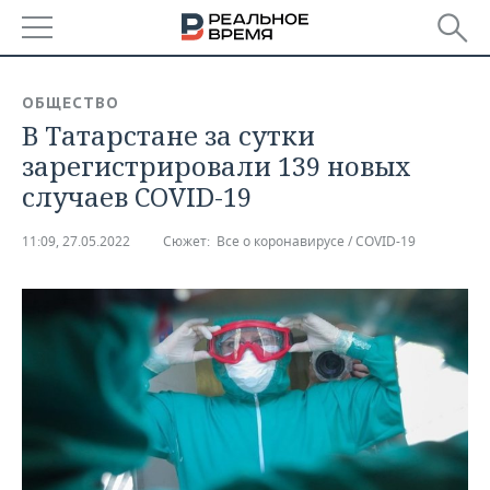
РЕГИОНЫ
ОБЩЕСТВО
В Татарстане за сутки
БАШКОРТОСТАН
НОВОСТИ
зарегистрировали 139 новых
ТАТАРСТАН
АНАЛИТИКА
случаев COVID-19
УДМУРТИЯ
НОВОСТИ АНАЛИТИКИ
ЭКОНОМИКА
11:09, 27.05.2022
Сюжет:
Все о коронавирусе / COVID-19
ДЕКЛАРАЦИИ О ДОХОДАХ
НОВОСТИ ЭКОНОМИКИ
ПРОМЫШЛЕННОСТЬ
КОРОЛИ ГОСЗАКАЗА ПФО
ФИНАНСЫ
НОВОСТИ
НЕДВИЖИМОСТЬ
ПРОМЫШЛЕННОСТИ
ВУЗЫ ТАТАРСТАНА
БАНКИ
НОВОСТИ НЕДВИЖИМОСТИ
АВТО
АГРОПРОМ
КОМУ ПРИНАДЛЕЖАТ
БЮДЖЕТ
НОВОСТИ АВТО
БИЗНЕС
ТОРГОВЫЕ ЦЕНТРЫ
МАШИНОСТРОЕНИЕ
ТАТАРСТАНА
ИНВЕСТИЦИИ
НОВОСТИ БИЗНЕСА
ТЕХНОЛОГИИ