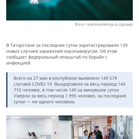
НЕФТЕХИМИЯ
РОЗНИЧНАЯ ТОРГОВЛЯ
НОВОСТИ ТЕХНОЛОГИЙ
МЕРОПРИЯТИЯ
НЕФТЬ
Фото: realnoevremya.ru (архив)
ТРАНСПОРТ
IT
НОВОСТИ МЕРОПРИЯТИЙ
СПОРТ
ОПК
УСЛУГИ
МЕДИА
ВЫЕЗДНАЯ РЕДАКЦИЯ
НОВОСТИ СПОРТА
ОБЩЕСТВО
ЭНЕРГЕТИКА
В Татарстане за последние сутки зарегистрировали 139
новых случаев заражения коронавирусом. Об этом
ТЕЛЕКОММУНИКАЦИИ
БИЗНЕС-БРАНЧИ
ФУТБОЛ
НОВОСТИ ОБЩЕСТВА
ФОТОГАЛЕРЕЯ
сообщает федеральный оперштаб по борьбе с
инфекцией.
ONLINE-КОНФЕРЕНЦИИ
ХОККЕЙ
ВЛАСТЬ
СЮЖЕТЫ
Всего на 27 мая в республике выявлено 149 579
ОТКРЫТАЯ ЛЕКЦИЯ
БАСКЕТБОЛ
ИНФРАСТРУКТУРА
СПРАВОЧНИК
случаев COVID-19. Выздоровело за весь период 144
710 человек, в том числе 140 за минувшие сутки.
Умерли за весь период 1 995 человек, за последние
ВОЛЕЙБОЛ
ИСТОРИЯ
СПИСОК ПЕРСОН
ПОЛНАЯ ВЕРСИЯ
сутки — ни одного человека.
КИБЕРСПОРТ
КУЛЬТУРА
СПИСОК КОМПАНИЙ
ФИГУРНОЕ КАТАНИЕ
МЕДИЦИНА