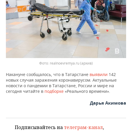
ВОДНЫЕ ВИДЫ СПОРТА
ОБРАЗОВАНИЕ
ХОККЕЙ С МЯЧОМ
ПРОИСШЕСТВИЯ
Фото: realnoevremya.ru (архив)
Накануне сообщалось, что в Татарстане
выявили
142
новых случая заражения коронавирусом. Актуальные
новости о пандемии в Татарстане, России и мире на
сегодня читайте в
подборке
«Реального времени».
Дарья Акимова
Подписывайтесь на
телеграм-канал
,