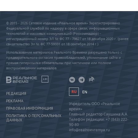
© 2015 - 2026 Сетевое издание «Реальное время» Зарегистрировано
Федеральной службой по надзору в сфере связи, информационных
технологий и массовых коммуникаций (Роскомнадзор) –
регистрационный номер ЭЛ № ФС 77 - 79627 от 18 декабря 2020 г. (ранее
свидетельство Эл № ФС 77-59331 от 18 сентября 2014 г.)
Использование материалов Реального Времени разрешено только с
предварительного согласия правообладателей, упоминание сайта и
прямая гиперссылка обязательны при частичном или полном
воспроизведении материалов.
18+
RU
EN
РЕДАКЦИЯ
РЕКЛАМА
Учредитель ООО «Реальное
ПРАВОВАЯ ИНФОРМАЦИЯ
время»
Главный редактор Саушина А.А.
ПОЛИТИКА О ПЕРСОНАЛЬНЫХ
Телефон редакции: +7 (843) 222-
ДАННЫХ
90-80
info@realnoevremya.ru