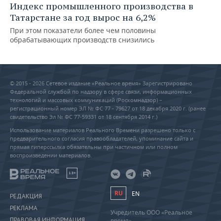
Индекс промышленного производства в
Татарстане за год вырос на 6,2%
При этом показатели более чем половины
обрабатывающих производств снизились
© 2015 - 2026 Сетевое издание «Реальное время» Зарегистрировано
Федеральной службой по надзору в сфере связи, информационных
технологий и массовых коммуникаций (Роскомнадзор) –
регистрационный номер ЭЛ № ФС 77 - 79627 от 18 декабря 2020 г. (ранее
свидетельство Эл № ФС 77-59331 от 18 сентября 2014 г.)
Использование материалов Реального Времени разрешено только с
предварительного согласия правообладателей, упоминание сайта и
прямая гиперссылка обязательны при частичном или полном
воспроизведении материалов.
18+
RU
EN
РЕДАКЦИЯ
РЕКЛАМА
Учредитель ООО «Реальное
ПРАВОВАЯ ИНФОРМАЦИЯ
время»