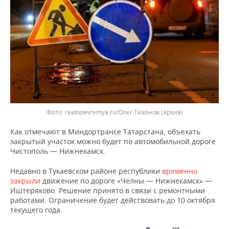
ВОДНЫЕ ВИДЫ СПОРТА
ОБРАЗОВАНИЕ
ХОККЕЙ С МЯЧОМ
ПРОИСШЕСТВИЯ
realnoevremya.ru/Олег Тихонов
(архив)
Как отмечают в Миндортрансе Татарстана, объехать
закрытый участок можно будет по автомобильной дороге
Чистополь — Нижнекамск.
Недавно в Тукаевском районе республики
временно
закрыли
движение по дороге «Челны — Нижнекамск» —
Иштеряково. Решение принято в связи с ремонтными
работами. Ограничение будет действовать до 10 октября
текущего года.