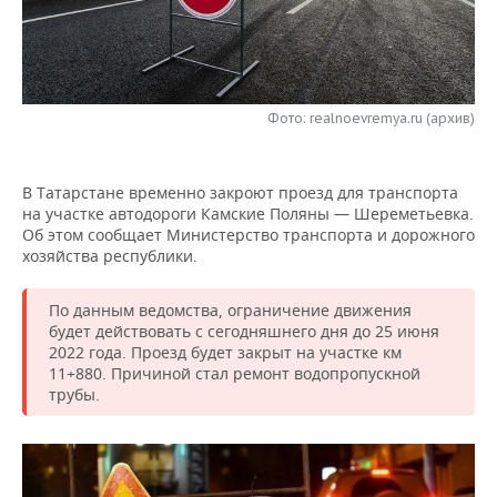
НЕФТЕХИМИЯ
РОЗНИЧНАЯ ТОРГОВЛЯ
НОВОСТИ ТЕХНОЛОГИЙ
МЕРОПРИЯТИЯ
НЕФТЬ
ТРАНСПОРТ
IT
НОВОСТИ МЕРОПРИЯТИЙ
СПОРТ
ОПК
Фото: realnoevremya.ru (архив)
УСЛУГИ
МЕДИА
ВЫЕЗДНАЯ РЕДАКЦИЯ
НОВОСТИ СПОРТА
ОБЩЕСТВО
ЭНЕРГЕТИКА
В Татарстане временно закроют проезд для транспорта
ТЕЛЕКОММУНИКАЦИИ
БИЗНЕС-БРАНЧИ
ФУТБОЛ
НОВОСТИ ОБЩЕСТВА
ФОТОГАЛЕРЕЯ
на участке автодороги Камские Поляны — Шереметьевка.
Об этом сообщает Министерство транспорта и дорожного
ONLINE-КОНФЕРЕНЦИИ
ХОККЕЙ
ВЛАСТЬ
СЮЖЕТЫ
хозяйства республики.
ОТКРЫТАЯ ЛЕКЦИЯ
БАСКЕТБОЛ
ИНФРАСТРУКТУРА
СПРАВОЧНИК
По данным ведомства, ограничение движения
будет действовать с сегодняшнего дня до 25 июня
ВОЛЕЙБОЛ
ИСТОРИЯ
СПИСОК ПЕРСОН
ПОЛНАЯ ВЕРСИЯ
2022 года. Проезд будет закрыт на участке км
11+880. Причиной стал ремонт водопропускной
трубы.
КИБЕРСПОРТ
КУЛЬТУРА
СПИСОК КОМПАНИЙ
ФИГУРНОЕ КАТАНИЕ
МЕДИЦИНА