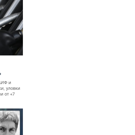
?
АИФ и
и, уловки
и от «7