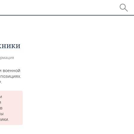
хники
ормация
и военной
 позициях.
.
и
и
ов
ны
ники.