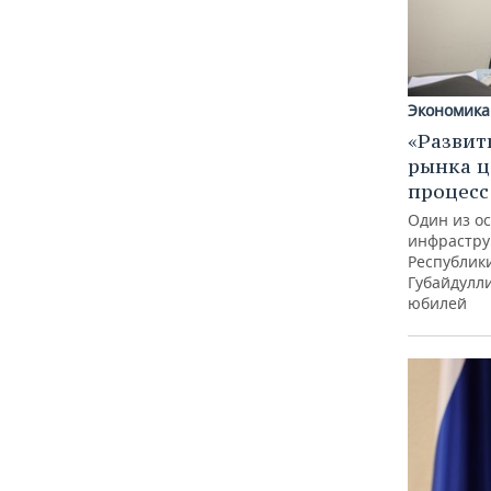
Экономика
«Развит
рынка ц
процес
Один из о
инфрастру
Республик
Губайдулл
юбилей