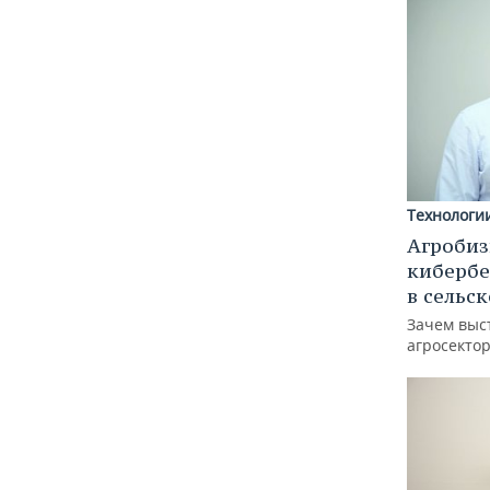
Технологи
Агробиз
кибербе
в сельс
Зачем выс
агросектор