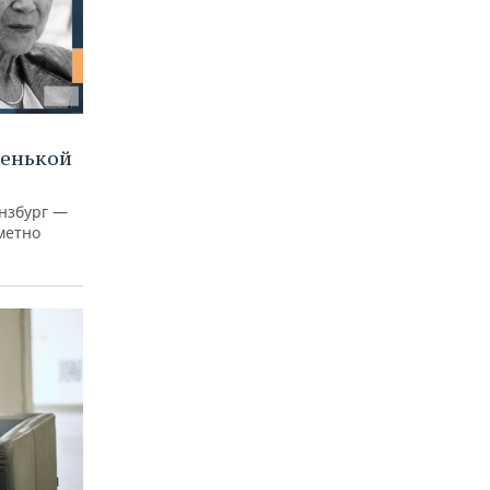
ленькой
нзбург —
аметно