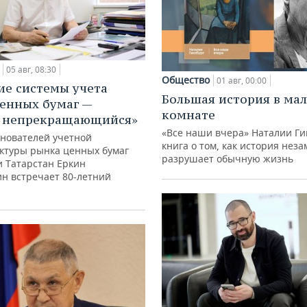
05 авг, 08:30
Общество
01 авг, 00:00
ие системы учета
Большая история в ма
енных бумаг —
комнате
с непрекращающийся»
«Все наши вчера» Наталии Ги
снователей учетной
книга о том, как история нез
ктуры рынка ценных бумаг
разрушает обычную жизнь
и Татарстан Еркин
ин встречает 80-летний