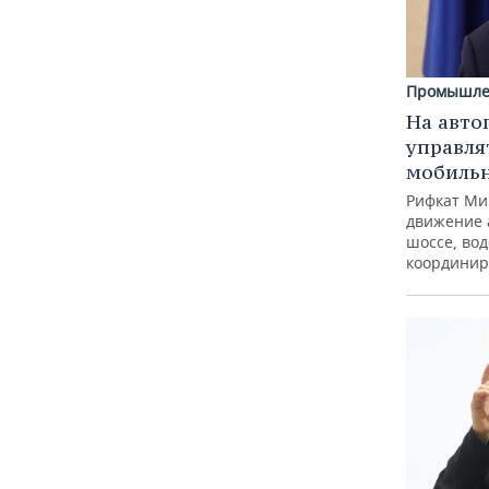
Промышле
На авто
управля
мобиль
Рифкат Ми
движение 
шоссе, вод
координир