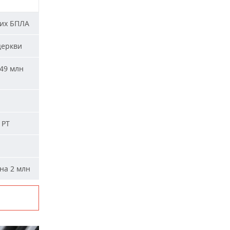
ких БПЛА
церкви
49 млн
 РТ
на 2 млн