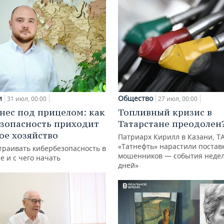
и
Общество
31 июл, 00:00
27 июл, 00:00
нес под прицелом: как
Топливный кризис в
зопасность приходит
Татарстане преодолен
кое хозяйство
Патриарх Кирилл в Казани, Т
«Татнефть» нарастили поставк
траивать кибербезопасность в
мошенников — события недел
е и с чего начать
дней»