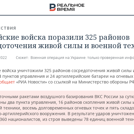
СТВИЯ
йские войска поразили 325 районов
доточения живой силы и военной те
2022
Сюжет:
Военная операция на Украине: только проверенная инф
е войска уничтожили 325 районов сосредоточения живой силы 
4 пунктов управления и 24 артиллерийские батареи на огневых
общает
«РИА Новости» со ссылкой на Министерство обороны РФ
точными ракетами воздушного базирования ВКС России за сутк
ны два пункта управления, 16 районов скопления живой силы 
й техники, восемь долговременных огневых точек и пять склад
о-артиллерийского вооружения. В результате ударов уничтоже
НА
360 националистов, из строя выведены 78 единиц военной тех