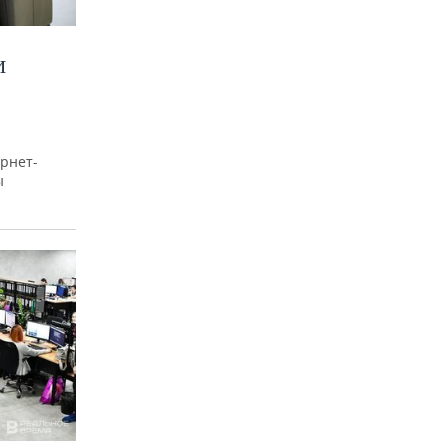
И
рнет-
ы