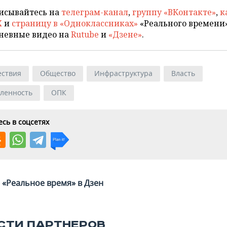
исывайтесь на
телеграм-канал
,
группу «ВКонтакте»
,
к
X
и
страницу в «Одноклассниках»
«Реального времени»
невные видео на
Rutube
и
«Дзене»
.
ствия
Общество
Инфраструктура
Власть
ленность
ОПК
сь в соцсетях
«Реальное время» в Дзен
СТИ ПАРТНЕРОВ