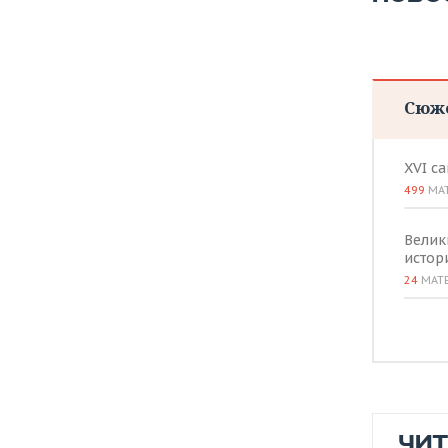
Сюж
XVI с
499
МА
Велик
истор
24
МАТ
ЧИ