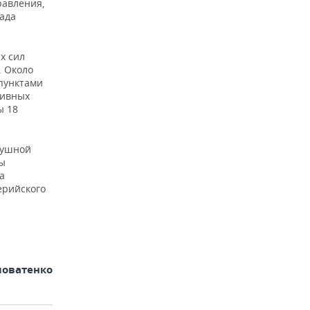
равления,
лада
х сил
. Около
 пунктами
тивных
ы 18
душной
ты
а
ерийского
ловатенко