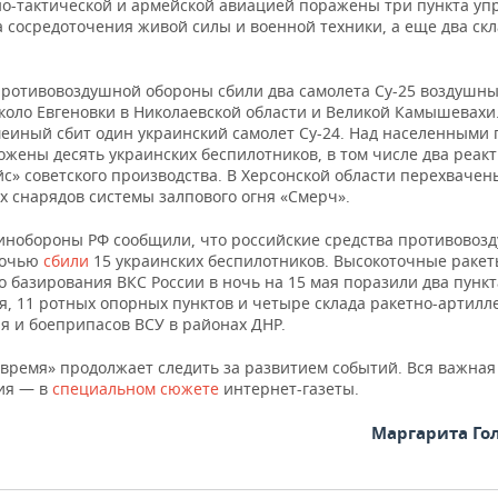
о-тактической и армейской авиацией поражены три пункта уп
 сосредоточения живой силы и военной техники, а еще два ск
противовоздушной обороны сбили два самолета Су-25 воздушны
коло Евгеновки в Николаевской области и Великой Камышевахи
меиный сбит один украинский самолет Су-24. Над населенными
ожены десять украинских беспилотников, в том числе два реак
йс» советского производства. В Херсонской области перехвачен
х снарядов системы залпового огня «Смерч».
инобороны РФ сообщили, что российские средства противовоз
ночью
сбили
15 украинских беспилотников. Высокоточные раке
 базирования ВКС России в ночь на 15 мая поразили два пункт
я, 11 ротных опорных пунктов и четыре склада ракетно-артилл
я и боеприпасов ВСУ в районах ДНР.
 время» продолжает следить за развитием событий. Вся важная
ия — в
специальном сюжете
интернет-газеты.
Маргарита Го