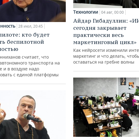
Технологии
04 авг, 00:00
Айдар Гибадуллин: «И
нность
28 июл, 20:45
сегодня закрывает
пилоте: кто будет
практически весь
ть беспилотной
маркетинговый цикл»
ностью
Как нейросети изменили инте
маркетинг и что делать, чтоб
нниханов считает, что
оставаться на гребне волны
автономного транспорта на
е и в воздухе надо
овать с единой платформы