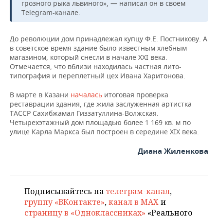
НЕФТЕХИМИЯ
грозного рыка львиного», — написал он в своем
Telegram-канале.
РОЗНИЧНАЯ ТОРГОВЛЯ
НОВОСТИ ТЕХНОЛОГИЙ
МЕРОПРИЯТИЯ
НЕФТЬ
До революции дом принадлежал купцу Ф.Е. Постникову. А
ТРАНСПОРТ
IT
НОВОСТИ МЕРОПРИЯТИЙ
СПОРТ
ОПК
в советское время здание было известным хлебным
магазином, который снесли в начале XXI века.
УСЛУГИ
МЕДИА
ВЫЕЗДНАЯ РЕДАКЦИЯ
НОВОСТИ СПОРТА
ОБЩЕСТВО
Отмечается, что вблизи находилась частная лито-
ЭНЕРГЕТИКА
типография и переплетный цех Ивана Харитонова.
ТЕЛЕКОММУНИКАЦИИ
БИЗНЕС-БРАНЧИ
ФУТБОЛ
НОВОСТИ ОБЩЕСТВА
ФОТОГАЛЕРЕЯ
В марте в Казани
началась
итоговая проверка
реставрации здания, где жила заслуженная артистка
ONLINE-КОНФЕРЕНЦИИ
ХОККЕЙ
ВЛАСТЬ
СЮЖЕТЫ
ТАССР Сахибжамал Гиззатуллина-Волжская.
Четырехэтажный дом площадью более 1 169 кв. м по
ОТКРЫТАЯ ЛЕКЦИЯ
БАСКЕТБОЛ
ИНФРАСТРУКТУРА
СПРАВОЧНИК
улице Карла Маркса был построен в середине XIX века.
Диана Жиленкова
ВОЛЕЙБОЛ
ИСТОРИЯ
СПИСОК ПЕРСОН
ПОЛНАЯ ВЕРСИЯ
КИБЕРСПОРТ
КУЛЬТУРА
СПИСОК КОМПАНИЙ
Подписывайтесь на
телеграм-канал
,
ФИГУРНОЕ КАТАНИЕ
МЕДИЦИНА
группу «ВКонтакте»
,
канал в MAX
и
страницу в «Одноклассниках»
«Реального