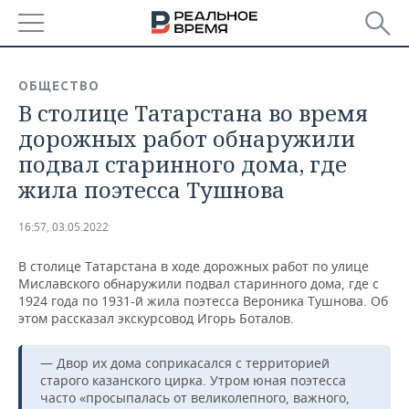
РЕГИОНЫ
ОБЩЕСТВО
В столице Татарстана во время
БАШКОРТОСТАН
НОВОСТИ
дорожных работ обнаружили
ТАТАРСТАН
АНАЛИТИКА
подвал старинного дома, где
жила поэтесса Тушнова
УДМУРТИЯ
НОВОСТИ АНАЛИТИКИ
ЭКОНОМИКА
16:57, 03.05.2022
ДЕКЛАРАЦИИ О ДОХОДАХ
НОВОСТИ ЭКОНОМИКИ
ПРОМЫШЛЕННОСТЬ
В столице Татарстана в ходе дорожных работ по улице
КОРОЛИ ГОСЗАКАЗА ПФО
ФИНАНСЫ
НОВОСТИ
НЕДВИЖИМОСТЬ
Миславского обнаружили подвал старинного дома, где с
ПРОМЫШЛЕННОСТИ
1924 года по 1931-й жила поэтесса Вероника Тушнова. Об
ВУЗЫ ТАТАРСТАНА
БАНКИ
НОВОСТИ НЕДВИЖИМОСТИ
АВТО
этом рассказал экскурсовод Игорь Боталов.
АГРОПРОМ
КОМУ ПРИНАДЛЕЖАТ
БЮДЖЕТ
НОВОСТИ АВТО
БИЗНЕС
— Двор их дома соприкасался с территорией
ТОРГОВЫЕ ЦЕНТРЫ
МАШИНОСТРОЕНИЕ
старого казанского цирка. Утром юная поэтесса
ТАТАРСТАНА
часто «просыпалась от великолепного, важного,
ИНВЕСТИЦИИ
НОВОСТИ БИЗНЕСА
ТЕХНОЛОГИИ