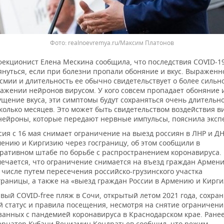
realnoevremya.ru/Максим Платонов
екционист Елена Мескина сообщила, что последствия COVID-19
януться, если при болезни пропали обоняние и вкус. Выраженн
смии и длительность ее обычно свидетельствует о более сильн
ажении нейронов вирусом. У кого совсем пропадает обоняние 
щение вкуса, эти симптомы будут сохраняться очень длительно
колько месяцев. Это может быть свидетельством воздействия в
нейроны, которые передают нервные импульсы, пояснила эксп
сия с 16 мая снимает ограничение на выезд россиян в ЛНР и ДН
ению и Киргизию через госграницу, об этом сообщили в
ративном штабе по борьбе с распространением коронавируса.
ечается, что ограничение снимается на въезд граждан Армени
 числе путем пересечения российско-грузинского участка
границы, а также на «выезд граждан России в Армению и Кирги
вый COVID-free пляж в Сочи, открытый летом 2021 года, сохран
й статус и правила посещения, несмотря на снятие ограничени
занных с пандемией коронавируса в Краснодарском крае. Ране
ернатор Кубани Вениамин Кондратьев сообщил, что режим