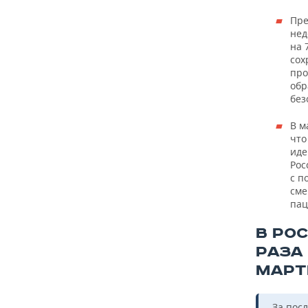
ВОДНЫЕ ВИДЫ СПОРТА
ОБРАЗОВАНИЕ
Пре
ХОККЕЙ С МЯЧОМ
ПРОИСШЕСТВИЯ
нед
на 
сох
про
обр
без
В м
что
иде
Рос
с п
сме
пац
В РО
РАЗА 
МАРТ
За пос