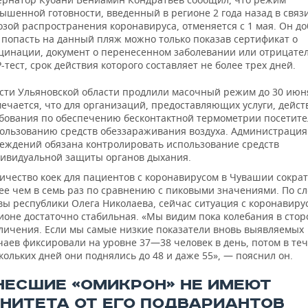
ышенной готовности, введенный в регионе 2 года назад в связи
озой распространения коронавируса, отменяется с 1 мая. Он до
 попасть на данный пляж можно только показав сертификат о
цинации, документ о перенесенном заболевании или отрицате
-тест, срок действия которого составляет не более трех дней.
сти Ульяновской области продлили масочный режим до 30 июн
ечается, что для организаций, предоставляющих услуги, дейст
бования по обеспечению бесконтактной термометрии посетите
ользованию средств обеззараживания воздуха. Администрация
еждений обязана контролировать использование средств
ивидуальной защиты органов дыхания.
ичество коек для пациентов с коронавирусом в Чувашии сокра
ее чем в семь раз по сравнению с пиковыми значениями. По с
вы республики Олега Николаева, сейчас ситуация с коронавиру
ионе достаточно стабильная. «Мы видим пока колебания в стор
личения. Если мы самые низкие показатели вновь выявляемых
чаев фиксировали на уровне 37—38 человек в день, потом в те
кольких дней они поднялись до 48 и даже 55», — пояснил он.
НЕСШИЕ «ОМИКРОН» НЕ ИМЕЮТ
НИТЕТА ОТ ЕГО ПОДВАРИАНТОВ