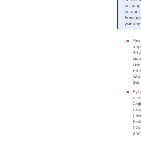
выздор
выросло
болезн
умерли
Чис
ап
30 
мар
сни
на 
зар
(на
Рук
осн
Хаф
ом
пан
выя
пок
дос