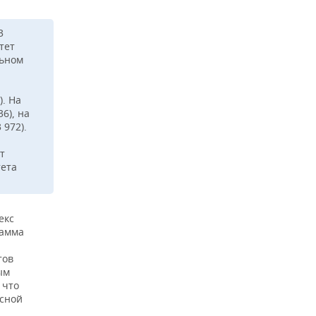
3
тет
льном
). На
6), на
 972).
т
тета
екс
тамма
тов
ым
 что
сной