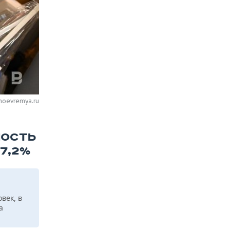
noevremya.ru
МОСТЬ
 7,2%
век, в
а