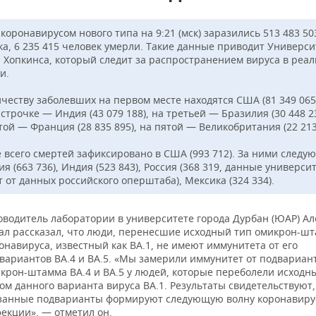
коронавирусом нового типа на 9:21 (мск) заразились 513 483 50
ка, 6 235 415 человек умерли. Такие данные приводит Универси
 Хопкинса, который следит за распространением вируса в реа
и.
ичеству заболевших на первом месте находятся США (81 349 065
строчке — Индия (43 079 188), на третьей — Бразилия (30 448 23
ой — Франция (28 835 895), на пятой — Великобритания (22 213
 всего смертей зафиксировано в США (993 712). За ними следую
я (663 736), Индия (523 843), Россия (368 319, данные универси
 от данных российского оперштаба), Мексика (324 334).
оводитель лаборатории в университете города Дурбан (ЮАР) Ал
ал рассказал, что люди, перенесшие исходный тип омикрон-ш
онавируса, известный как ВА.1, не имеют иммунитета от его
вариантов ВА.4 и ВА.5. «Мы замерили иммунитет от подвариан
крон-штамма ВА.4 и ВА.5 у людей, которые переболели исходн
ом данного варианта вируса ВА.1. Результаты свидетельствуют,
занные подварианты формируют следующую волну коронавиру
екции», — отметил он.