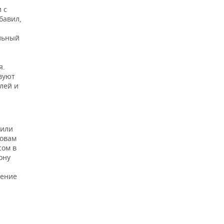
 с
бавил,
льный
я.
вуют
лей и
тили
ловам
сом в
ону
чение