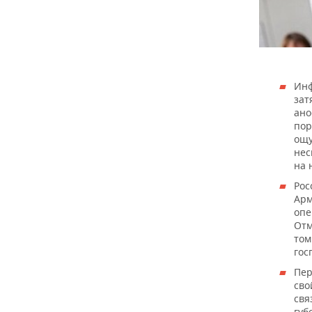
Инф
зат
ано
пор
ощу
нес
на 
Рос
Арм
опе
Отм
том
гос
Пер
сво
свя
губ