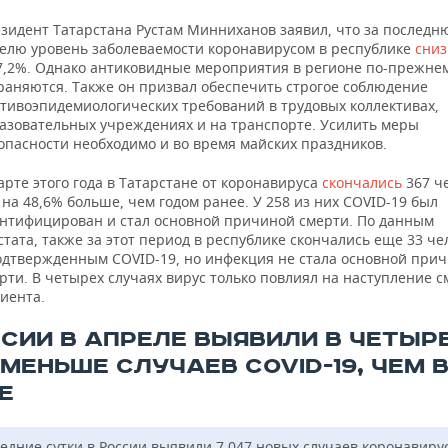
зидент Татарстана Рустам Минниханов заявил, что за послед
елю уровень заболеваемости коронавирусом в республике
сниз
7,2%. Однако антиковидные мероприятия в регионе по-прежне
раняются. Также он призвал обеспечить строгое соблюдение
тивоэпидемиологических требований в трудовых коллективах,
азовательных учреждениях и на транспорте. Усилить меры
опасности необходимо и во время майских праздников.
арте этого года в Татарстане от коронавируса
скончались
367 ч
 на 48,6% больше, чем годом ранее. У 258 из них COVID-19 был
нтифицирован и стал основной причиной смерти. По данным
стата, также за этот период в республике скончались еще 33 че
одтвержденным COVID-19, но инфекция не стала основной при
рти. В четырех случаях вирус только повлиял на наступление 
иента.
ССИИ В АПРЕЛЕ ВЫЯВИЛИ В ЧЕТЫР
МЕНЬШЕ СЛУЧАЕВ COVID-19, ЧЕМ 
Е
ледние сутки в России выявили 7 047 новых случаев коронавиру