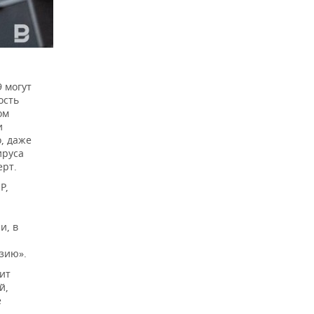
 могут
ость
ом
и
, даже
ируса
ерт.
Р,
и, в
зию».
ит
й,
е