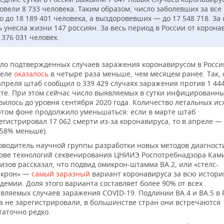
овели 8 733 человека. Таким образом, число заболевших за все
 до 18 189 401 человека, а выздоровевших — до 17 548 718. За 
ь унесла жизни 147 россиян. За весь период в России от корона
 376 031 человек.
ло подтвержденных случаев заражения коронавирусом в Росси
реле
оказалось
в четыре раза меньше, чем месяцем ранее. Так, 
апреля штаб сообщил о 339 429 случаях заражения против 1 444
те. При этом сейчас число выявляемых в сутки инфицированн
зилось до уровня сентября 2020 года. Количество летальных ис
этом фоне продолжило уменьшаться: если в марте штаб
егистрировал 17 062 смерти из-за коронавируса, то в апреле — 
 58% меньше).
оводитель научной группы разработки новых методов диагност
ове технологий секвенирования ЦНИИЭ Роспотребнадзора Кам
изов рассказал, что подвид омикрон-штамма BA.2, или «стелс-
икрон» —
самый заразный
вариант коронавируса за всю истор
демии. Доля этого варианта составляет более 90% от всех
вляемых случаев заражения COVID-19. Подлинии ВА.4 и ВА.5 в 
а не зарегистрировали, в большинстве стран они встречаются
таточно редко.