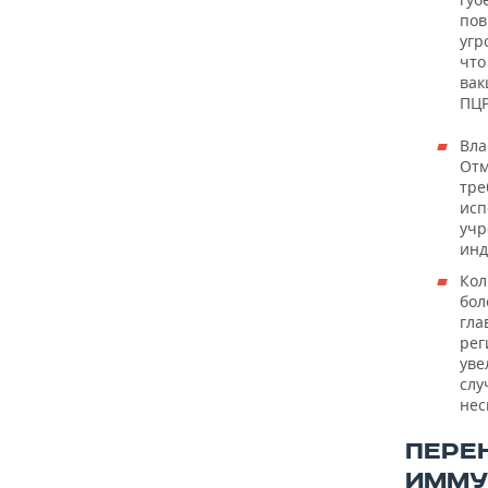
пов
угр
что
вак
ПЦР
Вла
Отм
тре
исп
учр
инд
Кол
бол
гла
рег
уве
слу
нес
ПЕРЕ
ИММУ