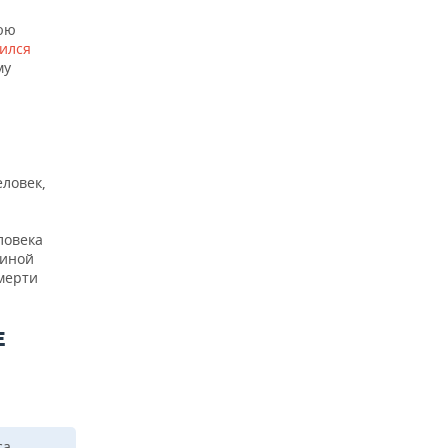
нюю
ился
му
еловек,
ловека
чиной
смерти
Е
В
са,