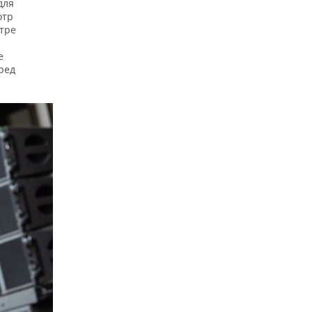
для
отр
отре
е
ред