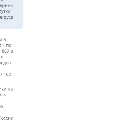
 время
сутки
вируса
и в
с 1 по
 889 в
ых
ходов
7 162
ики на
иль
ию
России