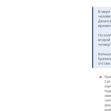
В мире 
челове
Джонса
времен
По кол
второй 
четверт
Больше
Бразили
отстают
Рук
Сиг
кор
под
оми
тип
ука
инф