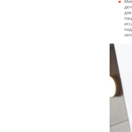
Мин
дет
для
пац
исс
под
лет