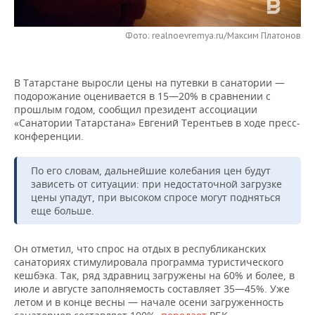
НЕФТЕХИМИЯ
РОЗНИЧНАЯ ТОРГОВЛЯ
НОВОСТИ ТЕХНОЛОГИЙ
МЕРОПРИЯТИЯ
НЕФТЬ
Фото: realnoevremya.ru/Максим Платонов
ТРАНСПОРТ
IT
НОВОСТИ МЕРОПРИЯТИЙ
СПОРТ
ОПК
В Татарстане выросли цены на путевки в санатории —
УСЛУГИ
МЕДИА
ВЫЕЗДНАЯ РЕДАКЦИЯ
НОВОСТИ СПОРТА
ОБЩЕСТВО
подорожание оценивается в 15—20% в сравнении с
ЭНЕРГЕТИКА
прошлым годом, сообщил президент ассоциации
ТЕЛЕКОММУНИКАЦИИ
БИЗНЕС-БРАНЧИ
ФУТБОЛ
НОВОСТИ ОБЩЕСТВА
«Санатории Татарстана» Евгений Терентьев в ходе пресс-
ФОТОГАЛЕРЕЯ
конференции.
ONLINE-КОНФЕРЕНЦИИ
ХОККЕЙ
ВЛАСТЬ
СЮЖЕТЫ
По его словам, дальнейшие колебания цен будут
зависеть от ситуации: при недостаточной загрузке
ОТКРЫТАЯ ЛЕКЦИЯ
БАСКЕТБОЛ
ИНФРАСТРУКТУРА
СПРАВОЧНИК
цены упадут, при высоком спросе могут подняться
еще больше.
ВОЛЕЙБОЛ
ИСТОРИЯ
СПИСОК ПЕРСОН
ПОЛНАЯ ВЕРСИЯ
Он отметил, что спрос на отдых в республиканских
КИБЕРСПОРТ
КУЛЬТУРА
СПИСОК КОМПАНИЙ
санаториях стимулировала программа туристического
кешбэка. Так, ряд здравниц загружены на 60% и более, в
ФИГУРНОЕ КАТАНИЕ
МЕДИЦИНА
июле и августе заполняемость составляет 35—45%. Уже
летом и в конце весны — начале осени загруженность