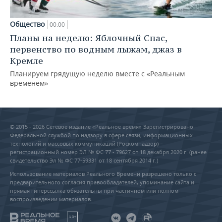
Общество
00:00
Планы на неделю: Яблочный Спас,
первенство по водным лыжам, джаз в
Кремле
Планируем грядущую неделю вместе с «Реальным
временем»
© 2015 - 2026 Сетевое издание «Реальное время» Зарегистрировано
Федеральной службой по надзору в сфере связи, информационных
технологий и массовых коммуникаций (Роскомнадзор) –
регистрационный номер ЭЛ № ФС 77 - 79627 от 18 декабря 2020 г. (ранее
свидетельство Эл № ФС 77-59331 от 18 сентября 2014 г.)
Использование материалов Реального Времени разрешено только с
предварительного согласия правообладателей, упоминание сайта и
прямая гиперссылка обязательны при частичном или полном
воспроизведении материалов.
18+