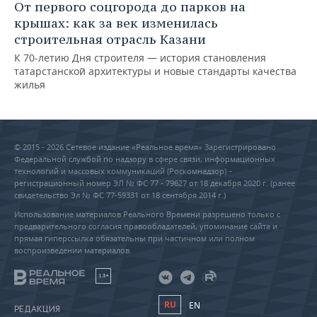
От первого соцгорода до парков на
крышах: как за век изменилась
строительная отрасль Казани
К 70-летию Дня строителя — история становления
татарстанской архитектуры и новые стандарты качества
жилья
© 2015 - 2026 Сетевое издание «Реальное время» Зарегистрировано
Федеральной службой по надзору в сфере связи, информационных
технологий и массовых коммуникаций (Роскомнадзор) –
регистрационный номер ЭЛ № ФС 77 - 79627 от 18 декабря 2020 г. (ранее
свидетельство Эл № ФС 77-59331 от 18 сентября 2014 г.)
Использование материалов Реального Времени разрешено только с
предварительного согласия правообладателей, упоминание сайта и
прямая гиперссылка обязательны при частичном или полном
воспроизведении материалов.
18+
RU
EN
РЕДАКЦИЯ