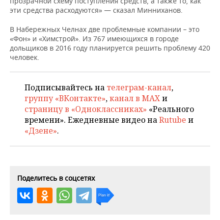
прозрачной схему поступления средств, а также то, как
НЕФТЕХИМИЯ
эти средства расходуются» — сказал Минниханов.
РОЗНИЧНАЯ ТОРГОВЛЯ
НОВОСТИ ТЕХНОЛОГИЙ
МЕРОПРИЯТИЯ
НЕФТЬ
В Набережных Челнах две проблемные компании – это
«Фон» и «Химстрой». Из 767 имеющихся в городе
ТРАНСПОРТ
IT
НОВОСТИ МЕРОПРИЯТИЙ
СПОРТ
дольщиков в 2016 году планируется решить проблему 420
ОПК
человек.
УСЛУГИ
МЕДИА
ВЫЕЗДНАЯ РЕДАКЦИЯ
НОВОСТИ СПОРТА
ОБЩЕСТВО
ЭНЕРГЕТИКА
ТЕЛЕКОММУНИКАЦИИ
БИЗНЕС-БРАНЧИ
ФУТБОЛ
НОВОСТИ ОБЩЕСТВА
ФОТОГАЛЕРЕЯ
Подписывайтесь на
телеграм-канал
,
группу «ВКонтакте»
,
канал в MAX
и
ONLINE-КОНФЕРЕНЦИИ
ХОККЕЙ
ВЛАСТЬ
страницу в «Одноклассниках»
«Реального
СЮЖЕТЫ
времени». Ежедневные видео на
Rutube
и
«Дзене»
.
ОТКРЫТАЯ ЛЕКЦИЯ
БАСКЕТБОЛ
ИНФРАСТРУКТУРА
СПРАВОЧНИК
ВОЛЕЙБОЛ
ИСТОРИЯ
СПИСОК ПЕРСОН
ПОЛНАЯ ВЕРСИЯ
КИБЕРСПОРТ
КУЛЬТУРА
СПИСОК КОМПАНИЙ
Поделитесь в соцсетях
ФИГУРНОЕ КАТАНИЕ
МЕДИЦИНА