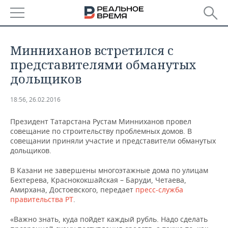
РЕГИОНЫ
Минниханов встретился с
БАШКОРТОСТАН
НОВОСТИ
представителями обманутых
дольщиков
ТАТАРСТАН
АНАЛИТИКА
18:56, 26.02.2016
УДМУРТИЯ
НОВОСТИ АНАЛИТИКИ
ЭКОНОМИКА
Президент Татарстана Рустам Минниханов провел
ДЕКЛАРАЦИИ О ДОХОДАХ
НОВОСТИ ЭКОНОМИКИ
ПРОМЫШЛЕННОСТЬ
совещание по строительству проблемных домов. В
совещании приняли участие и представители обманутых
дольщиков.
КОРОЛИ ГОСЗАКАЗА ПФО
ФИНАНСЫ
НОВОСТИ
НЕДВИЖИМОСТЬ
ПРОМЫШЛЕННОСТИ
В Казани не завершены многоэтажные дома по улицам
ВУЗЫ ТАТАРСТАНА
БАНКИ
НОВОСТИ НЕДВИЖИМОСТИ
АВТО
Бехтерева, Краснококшайская – Баруди, Четаева,
АГРОПРОМ
Амирхана, Достоевского, передает
пресс-служба
правительства РТ
.
КОМУ ПРИНАДЛЕЖАТ
БЮДЖЕТ
НОВОСТИ АВТО
БИЗНЕС
ТОРГОВЫЕ ЦЕНТРЫ
МАШИНОСТРОЕНИЕ
ТАТАРСТАНА
«Важно знать, куда пойдет каждый рубль. Надо сделать
ИНВЕСТИЦИИ
НОВОСТИ БИЗНЕСА
ТЕХНОЛОГИИ