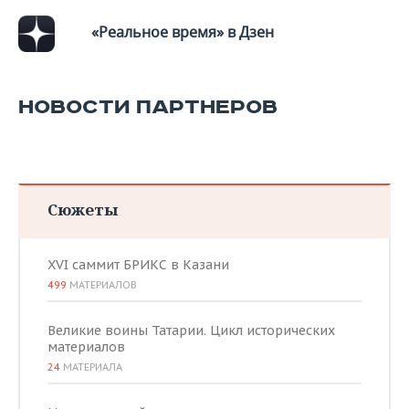
ВОДНЫЕ ВИДЫ СПОРТА
ОБРАЗОВАНИЕ
«Реальное время» в Дзен
ХОККЕЙ С МЯЧОМ
ПРОИСШЕСТВИЯ
НОВОСТИ ПАРТНЕРОВ
Сюжеты
XVI саммит БРИКС в Казани
499
МАТЕРИАЛОВ
Великие воины Татарии. Цикл исторических
материалов
24
МАТЕРИАЛА