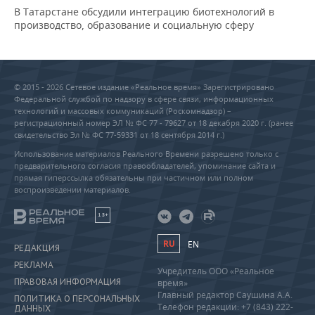
В Татарстане обсудили интеграцию биотехнологий в
производство, образование и социальную сферу
© 2015 - 2026 Сетевое издание «Реальное время» Зарегистрировано
Федеральной службой по надзору в сфере связи, информационных
технологий и массовых коммуникаций (Роскомнадзор) –
регистрационный номер ЭЛ № ФС 77 - 79627 от 18 декабря 2020 г. (ранее
свидетельство Эл № ФС 77-59331 от 18 сентября 2014 г.)
Использование материалов Реального Времени разрешено только с
предварительного согласия правообладателей, упоминание сайта и
прямая гиперссылка обязательны при частичном или полном
воспроизведении материалов.
18+
RU
EN
РЕДАКЦИЯ
РЕКЛАМА
Учредитель ООО «Реальное
ПРАВОВАЯ ИНФОРМАЦИЯ
время»
Главный редактор Саушина А.А.
ПОЛИТИКА О ПЕРСОНАЛЬНЫХ
Телефон редакции: +7 (843) 222-
ДАННЫХ