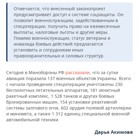
НЕФТЕХИМИЯ
Отмечается, что внесенный законопроект
РОЗНИЧНАЯ ТОРГОВЛЯ
НОВОСТИ ТЕХНОЛОГИЙ
МЕРОПРИЯТИЯ
предусматривает доступ к системе соцзащиты. Он
НЕФТЬ
позволит военнослужащим, задействованным в
ТРАНСПОРТ
IT
НОВОСТИ МЕРОПРИЯТИЙ
СПОРТ
спецоперации, получить право на ежемесячные
ОПК
выплаты, налоговые льготы и другие меры.
Помимо военнослужащих, статус ветерана и
УСЛУГИ
МЕДИА
ВЫЕЗДНАЯ РЕДАКЦИЯ
НОВОСТИ СПОРТА
ОБЩЕСТВО
инвалида боевых действий предлагается
ЭНЕРГЕТИКА
установить и сотрудникам иных
ТЕЛЕКОММУНИКАЦИИ
БИЗНЕС-БРАНЧИ
ФУТБОЛ
НОВОСТИ ОБЩЕСТВА
ФОТОГАЛЕРЕЯ
правоохранительных и силовых структур.
ONLINE-КОНФЕРЕНЦИИ
ХОККЕЙ
ВЛАСТЬ
СЮЖЕТЫ
Сегодня в Минобороны РФ
рассказали
, что за сутки
авиация поразила 137 военных объектов Украины. Всего
ОТКРЫТАЯ ЛЕКЦИЯ
БАСКЕТБОЛ
ИНФРАСТРУКТУРА
СПРАВОЧНИК
с начала проведения спецоперации уничтожены 230
беспилотных летательных аппаратов, 181 зенитный
ракетный комплекс, 1 528 танков и других боевых
ВОЛЕЙБОЛ
ИСТОРИЯ
СПИСОК ПЕРСОН
ПОЛНАЯ ВЕРСИЯ
бронированных машин, 154 установки реактивной
системы залпового огня, 602 орудия полевой артиллерии
КИБЕРСПОРТ
КУЛЬТУРА
СПИСОК КОМПАНИЙ
и миномета, а также 1 312 единиц специальной военной
автомобильной техники.
ФИГУРНОЕ КАТАНИЕ
МЕДИЦИНА
Дарья Акимова