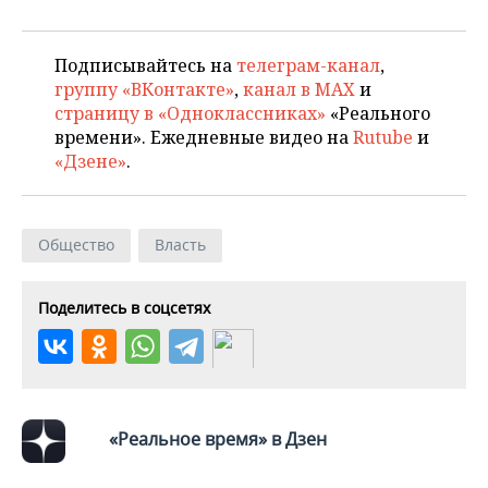
ВОДНЫЕ ВИДЫ СПОРТА
ОБРАЗОВАНИЕ
ХОККЕЙ С МЯЧОМ
ПРОИСШЕСТВИЯ
Подписывайтесь на
телеграм-канал
,
группу «ВКонтакте»
,
канал в MAX
и
страницу в «Одноклассниках»
«Реального
времени». Ежедневные видео на
Rutube
и
«Дзене»
.
Общество
Власть
Поделитесь в соцсетях
«Реальное время» в Дзен