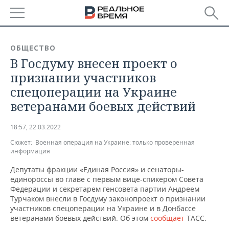
РЕГИОНЫ
ОБЩЕСТВО
В Госдуму внесен проект о
БАШКОРТОСТАН
НОВОСТИ
признании участников
ТАТАРСТАН
АНАЛИТИКА
спецоперации на Украине
ветеранами боевых действий
УДМУРТИЯ
НОВОСТИ АНАЛИТИКИ
ЭКОНОМИКА
18:57, 22.03.2022
ДЕКЛАРАЦИИ О ДОХОДАХ
НОВОСТИ ЭКОНОМИКИ
ПРОМЫШЛЕННОСТЬ
Сюжет:
Военная операция на Украине: только проверенная
информация
КОРОЛИ ГОСЗАКАЗА ПФО
ФИНАНСЫ
НОВОСТИ
НЕДВИЖИМОСТЬ
ПРОМЫШЛЕННОСТИ
Депутаты фракции «Единая Россия» и сенаторы-
ВУЗЫ ТАТАРСТАНА
БАНКИ
НОВОСТИ НЕДВИЖИМОСТИ
АВТО
единороссы во главе с первым вице-спикером Совета
АГРОПРОМ
Федерации и секретарем генсовета партии Андреем
Турчаком внесли в Госдуму законопроект о признании
КОМУ ПРИНАДЛЕЖАТ
БЮДЖЕТ
НОВОСТИ АВТО
БИЗНЕС
участников спецоперации на Украине и в Донбассе
ТОРГОВЫЕ ЦЕНТРЫ
МАШИНОСТРОЕНИЕ
ТАТАРСТАНА
ветеранами боевых действий. Об этом
сообщает
ТАСС.
ИНВЕСТИЦИИ
НОВОСТИ БИЗНЕСА
ТЕХНОЛОГИИ