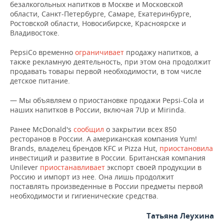
НЕФТЕХИМИЯ
безалкогольных напитков в Москве и Московской
области, Санкт-Петербурге, Самаре, Екатеринбурге,
РОЗНИЧНАЯ ТОРГОВЛЯ
НОВОСТИ ТЕХНОЛОГИЙ
МЕРОПРИЯТИЯ
Ростовской области, Новосибирске, Красноярске и
НЕФТЬ
Владивостоке.
ТРАНСПОРТ
IT
НОВОСТИ МЕРОПРИЯТИЙ
СПОРТ
ОПК
PepsiCo временно
ограничивает
продажу напитков, а
также рекламную деятельность, при этом она продолжит
УСЛУГИ
МЕДИА
ВЫЕЗДНАЯ РЕДАКЦИЯ
НОВОСТИ СПОРТА
ОБЩЕСТВО
продавать товары первой необходимости, в том числе
ЭНЕРГЕТИКА
детское питание.
ТЕЛЕКОММУНИКАЦИИ
БИЗНЕС-БРАНЧИ
ФУТБОЛ
НОВОСТИ ОБЩЕСТВА
ФОТОГАЛЕРЕЯ
— Мы объявляем о приостановке продажи Pepsi-Cola и
наших напитков в России, включая 7Up и Mirinda.
ONLINE-КОНФЕРЕНЦИИ
ХОККЕЙ
ВЛАСТЬ
СЮЖЕТЫ
Ранее McDonald's
сообщил
о закрытии всех 850
ОТКРЫТАЯ ЛЕКЦИЯ
БАСКЕТБОЛ
ИНФРАСТРУКТУРА
СПРАВОЧНИК
ресторанов в России. А американская компания Yum!
Brands, владелец брендов KFC и Pizza Hut,
приостановила
ВОЛЕЙБОЛ
ИСТОРИЯ
СПИСОК ПЕРСОН
ПОЛНАЯ ВЕРСИЯ
инвестиций и развитие в России. Британская компания
Unilever
приостанавливает
экспорт своей продукции в
Россию и импорт из нее. Она лишь продолжит
КИБЕРСПОРТ
КУЛЬТУРА
СПИСОК КОМПАНИЙ
поставлять произведенные в России предметы первой
необходимости и гигиенические средства.
ФИГУРНОЕ КАТАНИЕ
МЕДИЦИНА
Татьяна Леухина