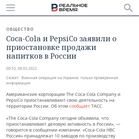
РЕГИОНЫ
ОБЩЕСТВО
Coca-Cola и PepsiCo заявили о
БАШКОРТОСТАН
НОВОСТИ
приостановке продажи
ТАТАРСТАН
АНАЛИТИКА
напитков в России
УДМУРТИЯ
НОВОСТИ АНАЛИТИКИ
ЭКОНОМИКА
00:53, 09.03.2022
Сюжет:
Военная операция на Украине: только проверенная
ДЕКЛАРАЦИИ О ДОХОДАХ
НОВОСТИ ЭКОНОМИКИ
ПРОМЫШЛЕННОСТЬ
информация
КОРОЛИ ГОСЗАКАЗА ПФО
ФИНАНСЫ
НОВОСТИ
НЕДВИЖИМОСТЬ
Американские корпорации The Coca-Cola Company и
ПРОМЫШЛЕННОСТИ
PepsiCo приостанавливают свою деятельность на
территории России. Об этом
сообщает
ТАСС.
ВУЗЫ ТАТАРСТАНА
БАНКИ
НОВОСТИ НЕДВИЖИМОСТИ
АВТО
АГРОПРОМ
«The Coca-Cola Company сегодня объявила, что
КОМУ ПРИНАДЛЕЖАТ
БЮДЖЕТ
НОВОСТИ АВТО
БИЗНЕС
приостанавливает деловую активность в России», —
ТОРГОВЫЕ ЦЕНТРЫ
МАШИНОСТРОЕНИЕ
говорится в сообщении компании. «Coca-Cola HBC
ТАТАРСТАНА
Россия» принадлежат 10 заводов по производству
ИНВЕСТИЦИИ
НОВОСТИ БИЗНЕСА
ТЕХНОЛОГИИ