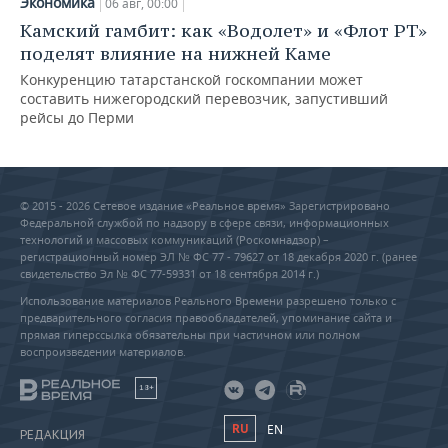
Экономика
06 авг, 00:00
Камский гамбит: как «Водолет» и «Флот РТ»
поделят влияние на нижней Каме
Конкуренцию татарстанской госкомпании может
составить нижегородский перевозчик, запустивший
рейсы до Перми
© 2015 - 2026 Сетевое издание «Реальное время» Зарегистрировано
Федеральной службой по надзору в сфере связи, информационных
технологий и массовых коммуникаций (Роскомнадзор) –
регистрационный номер ЭЛ № ФС 77 - 79627 от 18 декабря 2020 г. (ранее
свидетельство Эл № ФС 77-59331 от 18 сентября 2014 г.)
Использование материалов Реального Времени разрешено только с
предварительного согласия правообладателей, упоминание сайта и
прямая гиперссылка обязательны при частичном или полном
воспроизведении материалов.
18+
RU
EN
РЕДАКЦИЯ