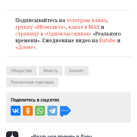
ВОДНЫЕ ВИДЫ СПОРТА
ОБРАЗОВАНИЕ
ХОККЕЙ С МЯЧОМ
ПРОИСШЕСТВИЯ
Подписывайтесь на
телеграм-канал
,
группу «ВКонтакте»
,
канал в MAX
и
страницу в «Одноклассниках»
«Реального
времени». Ежедневные видео на
Rutube
и
«Дзене»
.
Общество
Власть
Бизнес
Розничная торговля
Поделитесь в соцсетях
«Реальное время» в Дзен