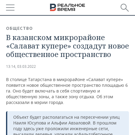
РЕГИОНЫ
ОБЩЕСТВО
В казанском микрорайоне
БАШКОРТОСТАН
НОВОСТИ
«Салават купере» создадут новое
ТАТАРСТАН
АНАЛИТИКА
общественное пространство
УДМУРТИЯ
НОВОСТИ АНАЛИТИКИ
ЭКОНОМИКА
13:14, 03.03.2022
ДЕКЛАРАЦИИ О ДОХОДАХ
НОВОСТИ ЭКОНОМИКИ
ПРОМЫШЛЕННОСТЬ
В столице Татарстана в микрорайоне «Салават купере»
появится новое общественное пространство площадью 6
КОРОЛИ ГОСЗАКАЗА ПФО
ФИНАНСЫ
НОВОСТИ
НЕДВИЖИМОСТЬ
га. Оно будет включать в себя спортивную и
ПРОМЫШЛЕННОСТИ
общественную зоны, а также зону отдыха. Об этом
рассказали в мэрии города.
ВУЗЫ ТАТАРСТАНА
БАНКИ
НОВОСТИ НЕДВИЖИМОСТИ
АВТО
АГРОПРОМ
Объект будет располагаться на пересечении улиц
КОМУ ПРИНАДЛЕЖАТ
БЮДЖЕТ
НОВОСТИ АВТО
БИЗНЕС
ТОРГОВЫЕ ЦЕНТРЫ
МАШИНОСТРОЕНИЕ
Наиля Юсупова и Альфии Авзаловой. В прошлом
ТАТАРСТАНА
году здесь уже проложили инженерные сети,
ИНВЕСТИЦИИ
НОВОСТИ БИЗНЕСА
ТЕХНОЛОГИИ
высадили деревья, уложили асфальтобетонное