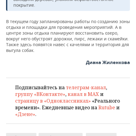
НЕФТЕХИМИЯ
покрытие.
РОЗНИЧНАЯ ТОРГОВЛЯ
НОВОСТИ ТЕХНОЛОГИЙ
МЕРОПРИЯТИЯ
НЕФТЬ
В текущем году запланированы работы по созданию зоны
ТРАНСПОРТ
IT
НОВОСТИ МЕРОПРИЯТИЙ
СПОРТ
отдыха и площадки для проведения мероприятий. А в
ОПК
центре зоны отдыха планируют восстановить озеро,
вокруг него обустроят дорожки, пирс, лежаки и скамейки.
УСЛУГИ
МЕДИА
ВЫЕЗДНАЯ РЕДАКЦИЯ
НОВОСТИ СПОРТА
ОБЩЕСТВО
ЭНЕРГЕТИКА
Также здесь появятся навес с качелями и территория для
выгула собак.
ТЕЛЕКОММУНИКАЦИИ
БИЗНЕС-БРАНЧИ
ФУТБОЛ
НОВОСТИ ОБЩЕСТВА
ФОТОГАЛЕРЕЯ
Диана Жиленкова
ONLINE-КОНФЕРЕНЦИИ
ХОККЕЙ
ВЛАСТЬ
СЮЖЕТЫ
ОТКРЫТАЯ ЛЕКЦИЯ
БАСКЕТБОЛ
ИНФРАСТРУКТУРА
СПРАВОЧНИК
Подписывайтесь на
телеграм-канал
,
группу «ВКонтакте»
,
канал в MAX
и
ВОЛЕЙБОЛ
ИСТОРИЯ
СПИСОК ПЕРСОН
ПОЛНАЯ ВЕРСИЯ
страницу в «Одноклассниках»
«Реального
времени». Ежедневные видео на
Rutube
и
КИБЕРСПОРТ
КУЛЬТУРА
СПИСОК КОМПАНИЙ
«Дзене»
.
ФИГУРНОЕ КАТАНИЕ
МЕДИЦИНА