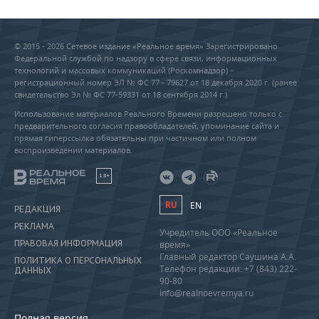
© 2015 - 2026 Сетевое издание «Реальное время» Зарегистрировано
Федеральной службой по надзору в сфере связи, информационных
технологий и массовых коммуникаций (Роскомнадзор) –
регистрационный номер ЭЛ № ФС 77 - 79627 от 18 декабря 2020 г. (ранее
свидетельство Эл № ФС 77-59331 от 18 сентября 2014 г.)
Использование материалов Реального Времени разрешено только с
предварительного согласия правообладателей, упоминание сайта и
прямая гиперссылка обязательны при частичном или полном
воспроизведении материалов.
18+
RU
EN
РЕДАКЦИЯ
РЕКЛАМА
Учредитель ООО «Реальное
ПРАВОВАЯ ИНФОРМАЦИЯ
время»
Главный редактор Саушина А.А.
ПОЛИТИКА О ПЕРСОНАЛЬНЫХ
Телефон редакции: +7 (843) 222-
ДАННЫХ
90-80
info@realnoevremya.ru
Полная версия