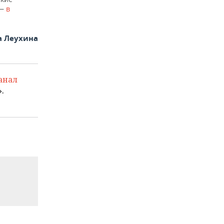
 —
в
а Леухина
анал
.