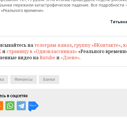
рынки пережили катастрофическое падение. Все подробности
е
«Реального времени».
Татьян
исывайтесь на
телеграм-канал
,
группу «ВКонтакте»
,
к
X
и
страницу в «Одноклассниках»
«Реального времени»
невные видео на
Rutube
и
«Дзене»
.
ка
Финансы
Банки
сь в соцсетях