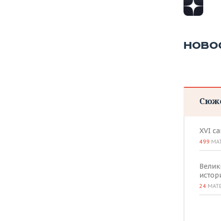
ВОДНЫЕ ВИДЫ СПОРТА
ОБРАЗОВАНИЕ
ХОККЕЙ С МЯЧОМ
ПРОИСШЕСТВИЯ
НОВО
Сюж
XVI с
499
МА
Велик
истор
24
МАТ