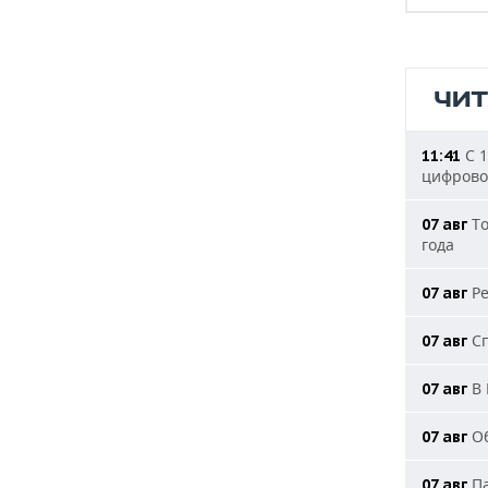
ЧИ
С 1
11:41
цифрово
То
07 авг
года
Ре
07 авг
Сп
07 авг
В 
07 авг
Об
07 авг
Па
07 авг