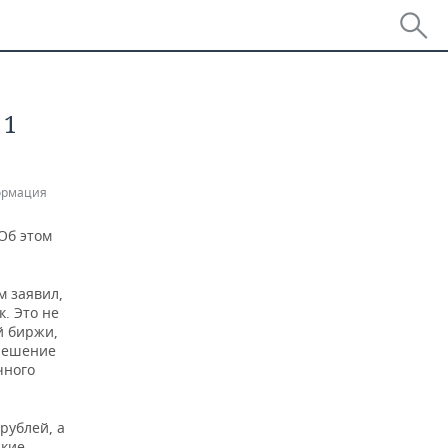
 1
ормация
Об этом
м заявил,
к. Это не
й биржи,
 решение
чного
 рублей, а
ские