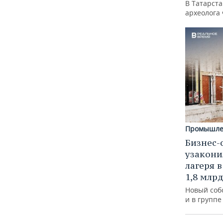
В Татарст
археолога
Промышле
Бизнес-
узакони
лагеря 
1,8 млр
Новый соб
и в групп