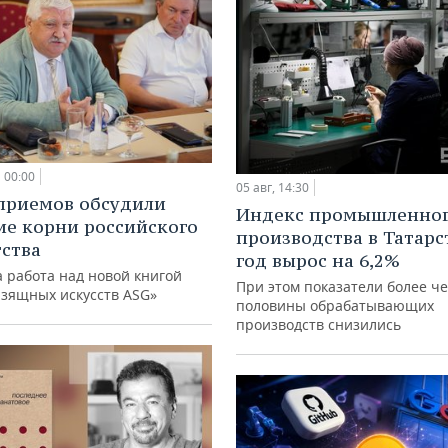
00:00
05 авг, 14:30
приемов обсудили
Индекс промышленно
ие корни российского
производства в Татарс
ства
год вырос на 6,2%
 работа над новой книгой
При этом показатели более ч
изящных искусств ASG»
половины обрабатывающих
производств снизились