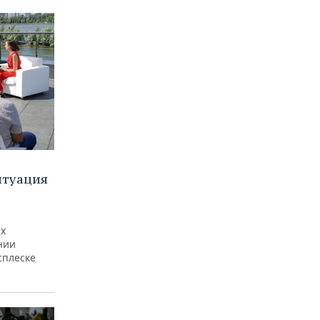
итуация
ах
нии
сплеске