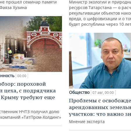
ане прошел семинар памяти
Министр экологии и природн
 Фаяза Хузина
ресурсов Татарстана — о расч
рекультивации объектов нак
вреда, о цифровизации и о то
будет республика через 10 ле
нность
00:00
обзор: пороховой
л цеха, с подрядчика
Общество
07 авг, 00:00
в Крыму требуют еще
Проблемы с освобожд
д
арендованных земель
ственник НЧТЗ получил долю
участков: что важно з
е компаний «ТатПром-Холдинг»
Мнение эксперта