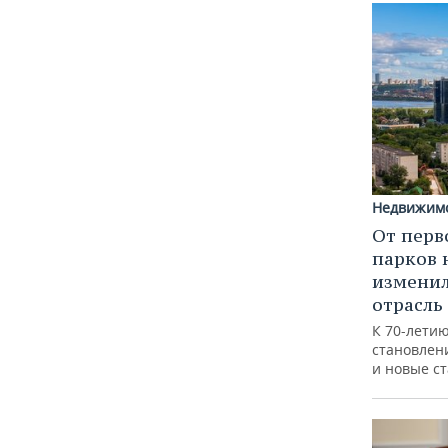
Недвижим
От перв
парков 
изменил
отрасль
К 70-лети
становлен
и новые с