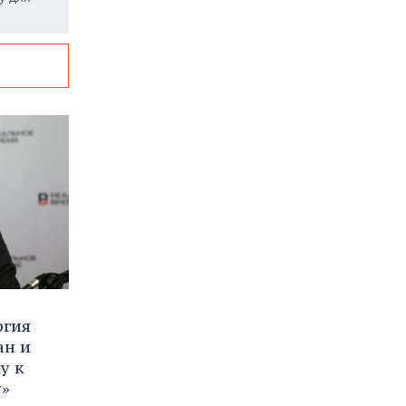
ргия
ан и
у к
у»