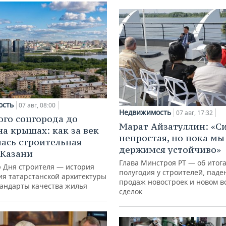
ость
07 авг, 08:00
Недвижимость
07 авг, 17:32
ого соцгорода до
Марат Айзатуллин: «С
на крышах: как за век
непростая, но пока мы
ась строительная
держимся устойчиво»
 Казани
Глава Минстроя РТ — об итог
ю Дня строителя — история
полугодия у строителей, паде
ия татарстанской архитектуры
продаж новостроек и новом в
тандарты качества жилья
сделок