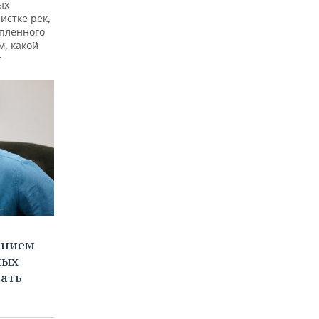
ых
истке рек,
опленного
м, какой
т
ением
ных
нать