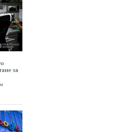
го
тане за
ем