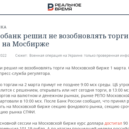
ИКА
обанк решил не возобновлять торги
 на Мосбирже
2022
Сюжет:
Военная операция на Украине: только проверенная инф
и решил не возобновлять торги на Московской бирже 1 марта. 
пресс-служба регулятора.
 торгам на 2 марта примут не позднее 9:00 мск среды. ЦБ утро
лится с решением, открывать или нет сегодня торги, в 13:00 мс
торгов на валютном и денежном рынках, рынке РЕПО Московско
артовали в 10:00 мск. После Банк России сообщил, что принял
ать на Московской бирже секцию фондового рынка, секцию сро
кцию рынка СПФИ.
НА
основной сессии на Московской бирже курс доллара
достигал
90
 превысил 101,19 рубля. А по итогам прошедшей недели россий