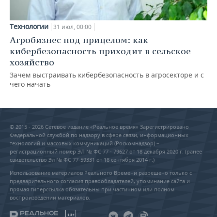
Технологии
31 июл, 00:00
Агробизнес под прицелом: как
кибербезопасность приходит в сельское
хозяйство
Зачем выстраивать кибербезопасность в агросекторе и с
чего начать
© 2015 - 2026 Сетевое издание «Реальное время» Зарегистрировано
Федеральной службой по надзору в сфере связи, информационных
технологий и массовых коммуникаций (Роскомнадзор) –
регистрационный номер ЭЛ № ФС 77 - 79627 от 18 декабря 2020 г. (ранее
свидетельство Эл № ФС 77-59331 от 18 сентября 2014 г.)
Использование материалов Реального Времени разрешено только с
предварительного согласия правообладателей, упоминание сайта и
прямая гиперссылка обязательны при частичном или полном
воспроизведении материалов.
18+