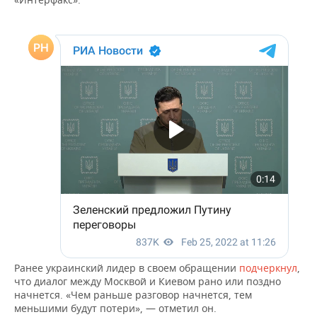
НЕФТЕХИМИЯ
РОЗНИЧНАЯ ТОРГОВЛЯ
НОВОСТИ ТЕХНОЛОГИЙ
МЕРОПРИЯТИЯ
НЕФТЬ
ТРАНСПОРТ
IT
НОВОСТИ МЕРОПРИЯТИЙ
СПОРТ
ОПК
УСЛУГИ
МЕДИА
ВЫЕЗДНАЯ РЕДАКЦИЯ
НОВОСТИ СПОРТА
ОБЩЕСТВО
ЭНЕРГЕТИКА
ТЕЛЕКОММУНИКАЦИИ
БИЗНЕС-БРАНЧИ
ФУТБОЛ
НОВОСТИ ОБЩЕСТВА
ФОТОГАЛЕРЕЯ
ONLINE-КОНФЕРЕНЦИИ
ХОККЕЙ
ВЛАСТЬ
СЮЖЕТЫ
ОТКРЫТАЯ ЛЕКЦИЯ
БАСКЕТБОЛ
ИНФРАСТРУКТУРА
СПРАВОЧНИК
ВОЛЕЙБОЛ
ИСТОРИЯ
СПИСОК ПЕРСОН
ПОЛНАЯ ВЕРСИЯ
КИБЕРСПОРТ
КУЛЬТУРА
СПИСОК КОМПАНИЙ
Ранее украинский лидер в своем обращении
подчеркнул
,
что диалог между Москвой и Киевом рано или поздно
ФИГУРНОЕ КАТАНИЕ
МЕДИЦИНА
начнется. «Чем раньше разговор начнется, тем
меньшими будут потери», — отметил он.