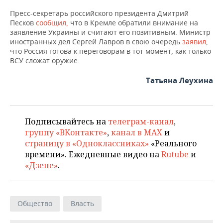
ВОДНЫЕ ВИДЫ СПОРТА
ОБРАЗОВАНИЕ
Пресс-секретарь российского президента Дмитрий
Песков
сообщил,
что в Кремле обратили внимание на
ХОККЕЙ С МЯЧОМ
ПРОИСШЕСТВИЯ
заявление Украины и считают его позитивным. Министр
иностранных дел Сергей Лавров в свою очередь
заявил
,
что Россия готова к переговорам в тот момент, как только
ВСУ сложат оружие.
Татьяна Леухина
Подписывайтесь на
телеграм-канал
,
группу «ВКонтакте»
,
канал в MAX
и
страницу в «Одноклассниках»
«Реального
времени». Ежедневные видео на
Rutube
и
«Дзене»
.
Общество
Власть