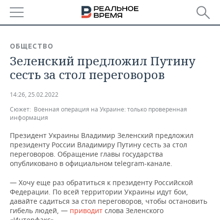
РЕГИОНЫ
ОБЩЕСТВО
Зеленский предложил Путину
БАШКОРТОСТАН
НОВОСТИ
сесть за стол переговоров
ТАТАРСТАН
АНАЛИТИКА
14:26, 25.02.2022
УДМУРТИЯ
НОВОСТИ АНАЛИТИКИ
ЭКОНОМИКА
Сюжет:
Военная операция на Украине: только проверенная
информация
ДЕКЛАРАЦИИ О ДОХОДАХ
НОВОСТИ ЭКОНОМИКИ
ПРОМЫШЛЕННОСТЬ
Президент Украины Владимир Зеленский предложил
президенту России Владимиру Путину сесть за стол
КОРОЛИ ГОСЗАКАЗА ПФО
ФИНАНСЫ
НОВОСТИ
НЕДВИЖИМОСТЬ
переговоров. Обращение главы государства
ПРОМЫШЛЕННОСТИ
опубликовано в официальном telegram-канале.
ВУЗЫ ТАТАРСТАНА
БАНКИ
НОВОСТИ НЕДВИЖИМОСТИ
АВТО
АГРОПРОМ
— Хочу еще раз обратиться к президенту Российской
Федерации. По всей территории Украины идут бои,
КОМУ ПРИНАДЛЕЖАТ
БЮДЖЕТ
НОВОСТИ АВТО
БИЗНЕС
ТОРГОВЫЕ ЦЕНТРЫ
МАШИНОСТРОЕНИЕ
давайте садиться за стол переговоров, чтобы остановить
ТАТАРСТАНА
гибель людей, —
приводит
слова Зеленского
ИНВЕСТИЦИИ
НОВОСТИ БИЗНЕСА
ТЕХНОЛОГИИ
«Интерфакс».