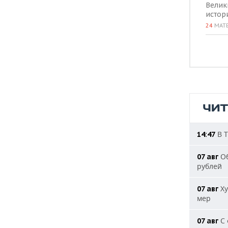
Велик
истор
24
МАТ
ЧИ
В Т
14:47
Об
07 авг
рублей
Ху
07 авг
мер
С 
07 авг