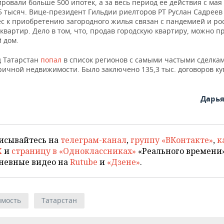
ровали больше 500 ипотек, а за весь период ее действия с мая 
 тысяч. Вице-президент Гильдии риелторов РТ Руслан Садреев 
ес к приобретению загородного жилья связан с пандемией и ро
квартир. Дело в том, что, продав городскую квартиру, можно п
 дом.
д Татарстан
попал
в список регионов с самыми частыми сделка
ричной недвижимости. Было заключено 135,3 тыс. договоров ку
Дарь
исывайтесь на
телеграм-канал
,
группу «ВКонтакте»
,
к
X
и
страницу в «Одноклассниках»
«Реального времени»
невные видео на
Rutube
и
«Дзене»
.
мость
Татарстан