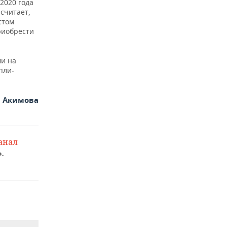
2020 года
считает,
стом
риобрести
ми на
пли-
я Акимова
анал
.