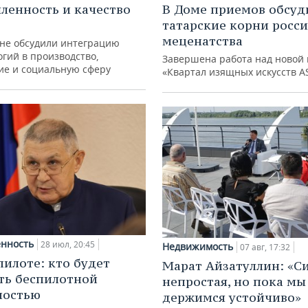
енность и качество
В Доме приемов обсуд
татарские корни росс
меценатства
ане обсудили интеграцию
гий в производство,
Завершена работа над новой 
ие и социальную сферу
«Квартал изящных искусств A
нность
28 июл, 20:45
Недвижимость
07 авг, 17:32
пилоте: кто будет
Марат Айзатуллин: «С
ть беспилотной
непростая, но пока мы
ностью
держимся устойчиво»