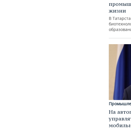
промышл
жизни
В Татарст
биотехноло
образован
Промышле
На авто
управля
мобиль