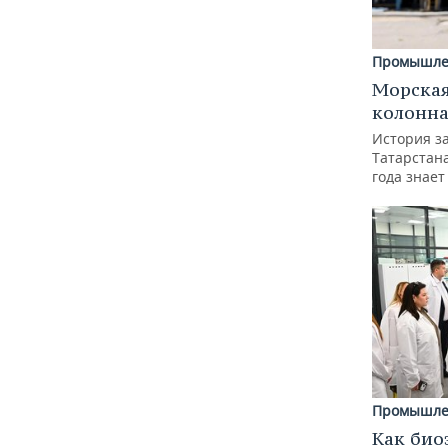
Промышле
Морская
колонн
История з
Татарстан
года знает
Промышле
Как био