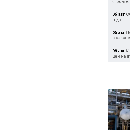
строите
Об
06 авг
года
На
06 авг
в Казан
Ка
06 авг
цен на 