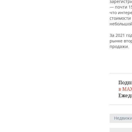
ВОДНЫЕ ВИДЫ СПОРТА
ОБРАЗОВАНИЕ
зарегистри
— почти 15
что интер
ХОККЕЙ С МЯЧОМ
ПРОИСШЕСТВИЯ
стоимости 
небольшой
За 2021 го
рынке вто
продажи.
Подп
в MA
Ежед
Недвижи