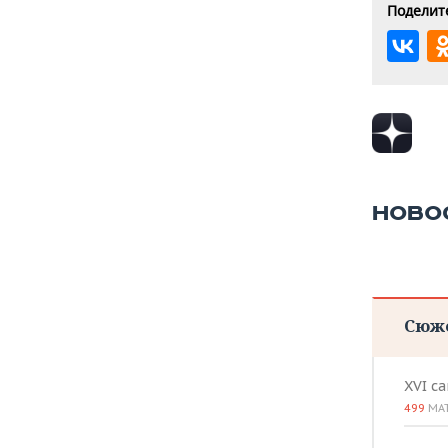
Поделите
НОВО
Сюж
XVI с
499
МА