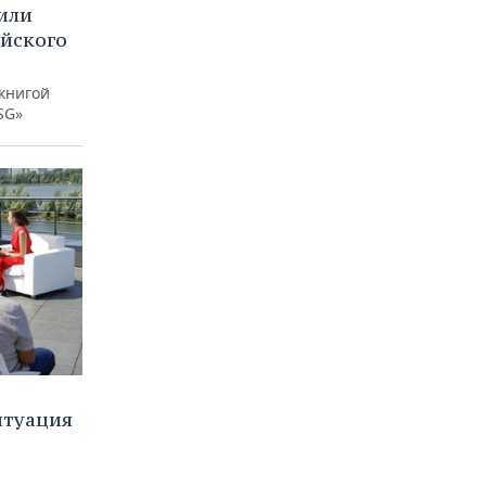
или
ийского
книгой
SG»
итуация