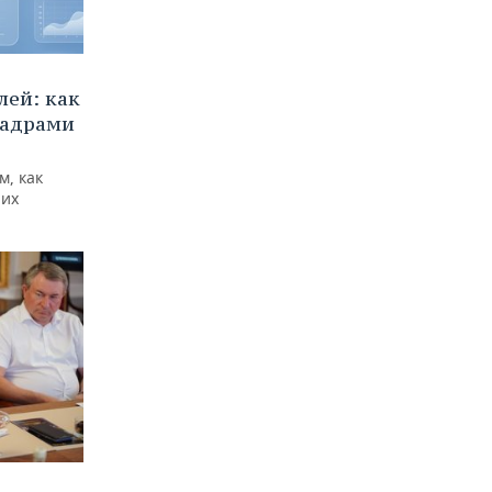
ей: как
кадрами
м, как
них