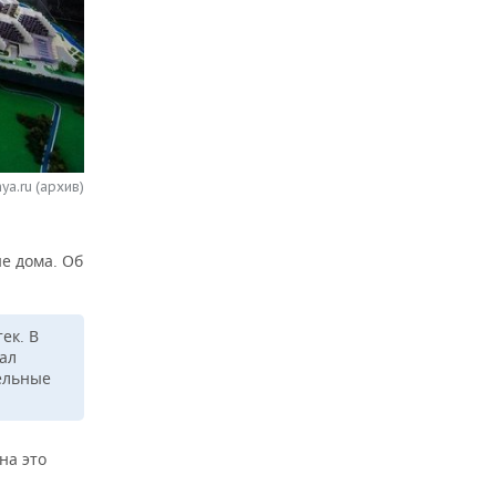
ya.ru (архив)
ые дома. Об
ек. В
ал
ельные
на это