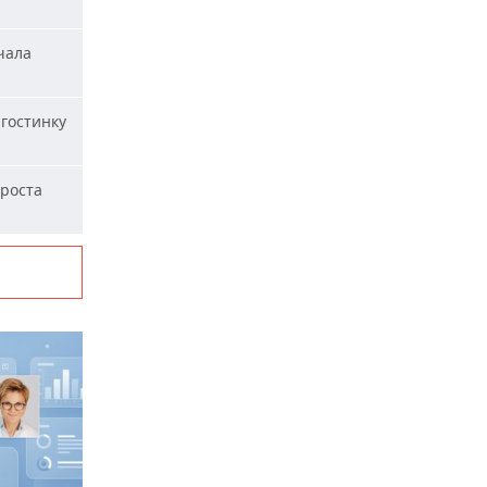
чала
гостинку
 роста