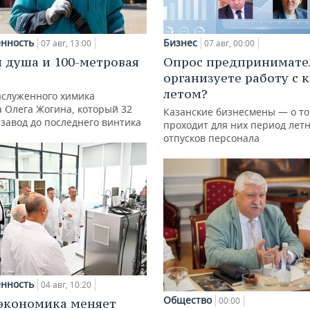
нность
Бизнес
07 авг, 13:00
07 авг, 00:00
 душа и 100-метровая
Опрос предпринимател
а
организуете работу с 
летом?
аслуженного химика
а Олега Жогина, который 32
Казанские бизнесмены — о то
 завод до последнего винтика
проходит для них период лет
отпусков персонала
нность
04 авг, 10:20
Общество
00:00
экономика меняет