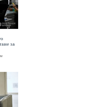
го
тане за
ем