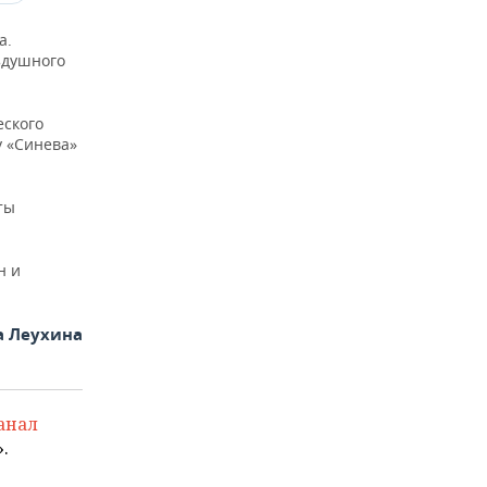
а.
здушного
еского
у «Синева»
ты
н и
а Леухина
анал
.