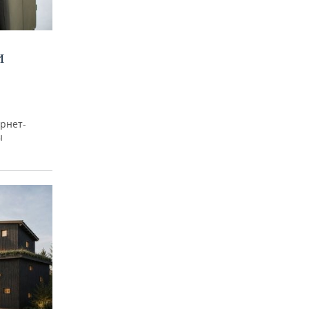
И
рнет-
ы