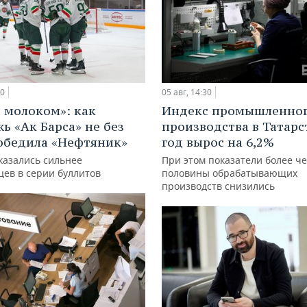
00
05 авг, 14:30
с молоком»: как
Индекс промышленно
ь «Ак Барса» не без
производства в Татарс
обедила «Нефтяник»
год вырос на 6,2%
казались сильнее
При этом показатели более ч
цев в серии буллитов
половины обрабатывающих
производств снизились