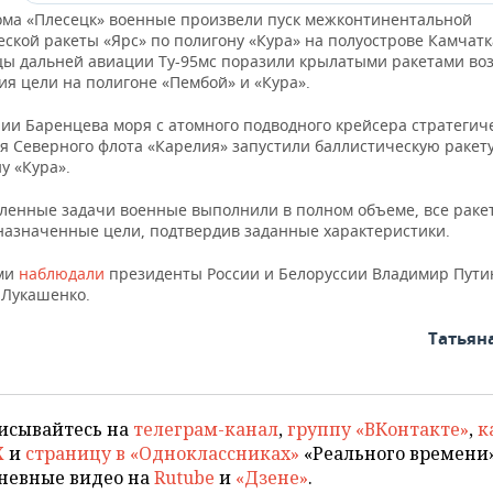
ома «Плесецк» военные произвели пуск межконтинентальной
ской ракеты «Ярс» по полигону «Кура» на полуострове Камчатк
цы дальней авиации Ту-95мс поразили крылатыми ракетами во
ия цели на полигоне «Пембой» и «Кура».
рии Баренцева моря с атомного подводного крейсера стратегич
я Северного флота «Карелия» запустили баллистическую ракет
у «Кура».
вленные задачи военные выполнили в полном объеме, все раке
назначенные цели, подтвердив заданные характеристики.
ми
наблюдали
президенты России и Белоруссии Владимир Пути
 Лукашенко.
Татьян
исывайтесь на
телеграм-канал
,
группу «ВКонтакте»
,
к
X
и
страницу в «Одноклассниках»
«Реального времени»
невные видео на
Rutube
и
«Дзене»
.