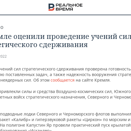
ВО
мле оценили проведение учений си
егического сдерживания
2022
учений сил стратегического сдерживания проверена готовность
ю поставленных задач, а также надежность вооружения страт
 неядерных сил. Об этом
сообщается
на сайте Кремля.
привлекли силы и средства Воздушно-космических сил, Южного
кетных войск стратегического назначения, Северного и Черном
 подводные лодки Северного и Черноморского флотов выполнил
НА
ракет «Калибр» и гиперзвуковой ракеты «Циркон» по морским 
На полигоне Капустин Яр провели практический пуск крылатой
 базирования «Искандер».