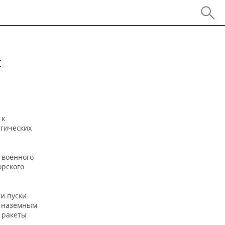
л
 к
егических
 военного
орского
и пуски
и наземным
 ракеты