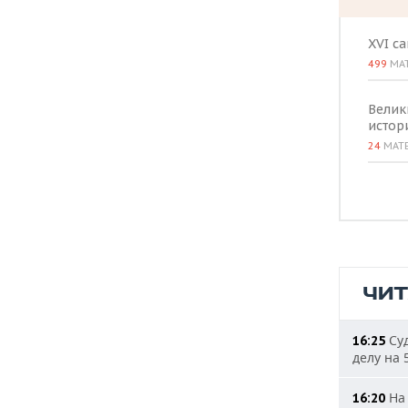
XVI с
499
МА
Велик
истор
24
МАТ
ЧИ
Суд
16:25
делу на 
На 
16:20