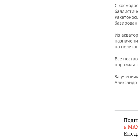
ВОДНЫЕ ВИДЫ СПОРТА
ОБРАЗОВАНИЕ
С космодр
баллистиче
ХОККЕЙ С МЯЧОМ
ПРОИСШЕСТВИЯ
Ракетонос
базирован
Из аквато
назначени
по полигон
Все поста
поразили 
За учения
Александр
Подп
в MA
Ежед