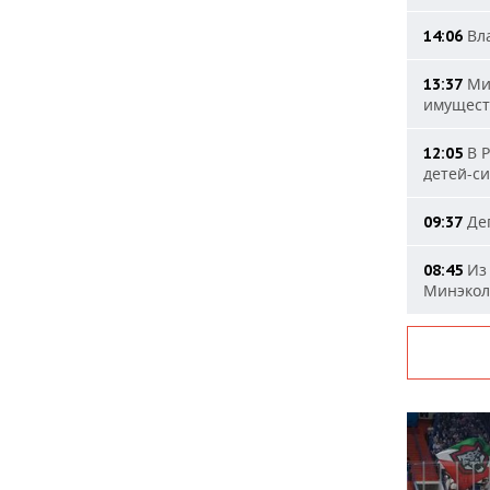
Вла
14:06
Мин
13:37
имущест
В Р
12:05
детей-с
Деп
09:37
Из 
08:45
Минэкол