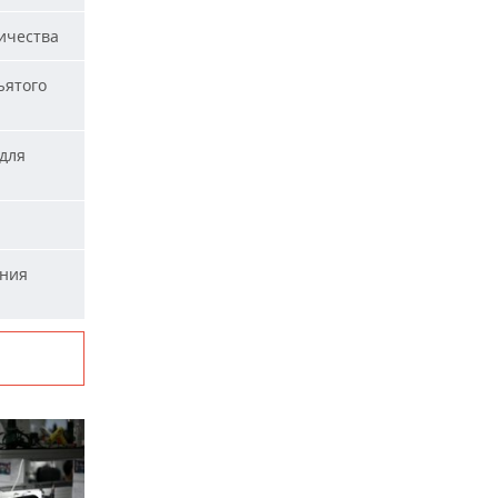
ичества
ъятого
для
ания