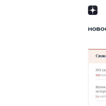
НОВО
Сюж
XVI с
499
МА
Велик
истор
24
МАТ