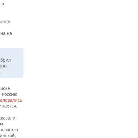
ло
екту.
на на
обрил
вно,
.
писке
ю Россию
аловались
инается.
сказали
ом
остигала
инской,