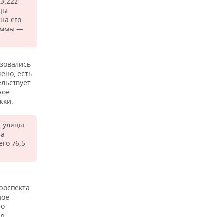
3,222
ицы
на его
суммы —
азовались
ено, есть
ельствует
ное
жки.
т улицы
за
го 76,5
роспекта
ное
то
ую