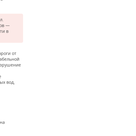
л.
ков —
ти в
ороги от
рабельной
азрушение
е
ых вод,
 на