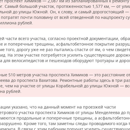
ет проспект Химиков — 2,087 км из запланированных к ремонту 
ог. Самый большой участок, протяженностью 1,577 км, — от ул
льной до улицы Южной. Он, к слову, и самый дорогостоящий — 
 потратят почти половину от всей отведенной по нацпроекту 
миллиона рублей.
й части всего участка, согласно проектной документации, обр
е и поперечные трещины, асфальтобетонное покрытие разруш
ме того, дорогу уже не раз пытались спасти от ям, о чем свидет
ид. На этом участке потребуется усилить существующее дорож
 а для велосипедистов и пешеходов оборудуют тротуары и доро
ные 510 метров участка проспекта Химиков — это расстояние о
еева до проспекта Вахитова. Ремонтные работы здесь в три ра
е, чем на участке от улицы Корабельной до улицы Южной — все
на рублей.
тации указано, что на данный момент на проезжей части
етрового участка проспекта Химиков от улицы Менделеева до п
имеются продольные и поперечные трещины, а асфальтобетон
разрушено. Кроме того, там заметны следы проводимого когда-
ремонта. В связи с этим рабочим поручат усилить существующ