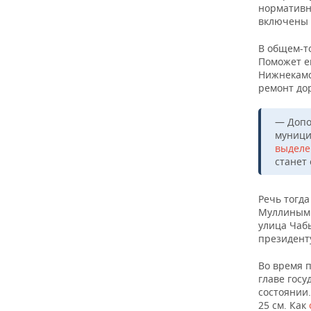
нормативн
включены 
В общем-то
Поможет ем
Нижнекамс
ремонт до
— Допо
муници
выделе
станет
Речь тогда
Муллиным 
улица Чаб
президенту
Во время 
главе госу
состоянии.
25 см. Как