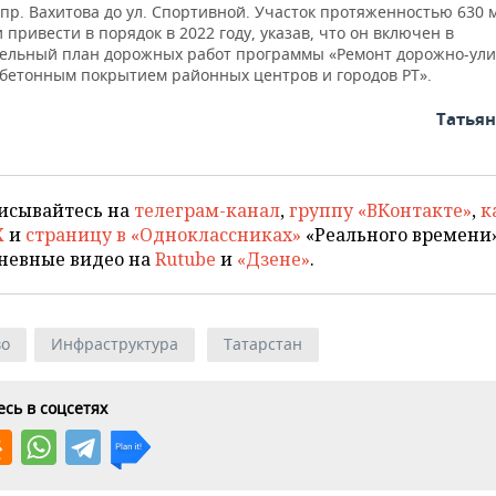
 пр. Вахитова до ул. Спортивной. Участок протяженностью 630 
привести в порядок в 2022 году, указав, что он включен в
ельный план дорожных работ программы «Ремонт дорожно-ули
обетонным покрытием районных центров и городов РТ».
Татья
исывайтесь на
телеграм-канал
,
группу «ВКонтакте»
,
к
X
и
страницу в «Одноклассниках»
«Реального времени»
невные видео на
Rutube
и
«Дзене»
.
во
Инфраструктура
Татарстан
сь в соцсетях