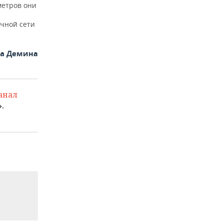
метров они
чной сети
на Демина
анал
.