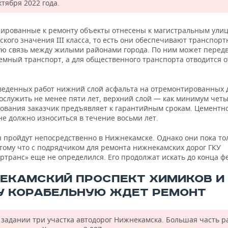
ктября 2022 года.
нированные к ремонту объекты отнесены к магистральным ули
кого значения III класса, то есть они обеспечивают транспорт
ю связь между жилыми районами города. По ним может передв
емный транспорт, а для общественного транспорта отводится 
веденных работ нижний слой асфальта на отремонтированных 
ослужить не менее пяти лет, верхний слой — как минимум четы
бования заказчик предъявляет к гарантийным срокам. Цементн
е должно износиться в течение восьми лет.
ы пройдут непосредственно в Нижнекамске. Однако они пока то
отому что с подрядчиком для ремонта нижнекамских дорог ГКУ
ртранс» еще не определился. Его продолжат искать до конца ф
ЕКАМСКИЙ ПРОСПЕКТ ХИМИКОВ И
У КОРАБЕЛЬНУЮ ЖДЕТ РЕМОНТ
в задании три участка автодорог Нижнекамска. Большая часть р