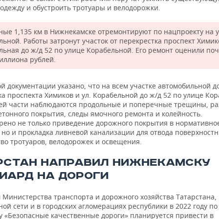
одежду и обустроить тротуары и велодорожки.
ные 1,135 км в Нижнекамске отремонтируют по нацпроекту на у
льной. Работы затронут участок от перекрестка проспект Хими
льная до ж/д 52 по улице Корабельной. Его ремонт оценили поч
миллиона рублей.
й документации указано, что на всем участке автомобильной д
а проспекта Химиков и ул. Корабельной до ж/д 52 по улице Ко
ей части наблюдаются продольные и поперечные трещины, р
етонного покрытия, следы ямочного ремонта и колейность.
рено не только приведение дорожного покрытия в нормативно
 но и прокладка ливневой канализации для отвода поверхностн
тво тротуаров, велодорожек и освещения.
РСТАН НАПРАВИЛ НИЖНЕКАМСКУ
ИАРД НА ДОРОГИ
 Министерства транспорта и дорожного хозяйства Татарстана,
ой сети и в городских агломерациях республики в 2022 году по
у «Безопасные качественные дороги» планируется привести в