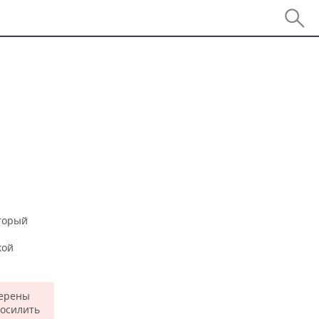
торый
кой
мерены
 осилить