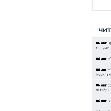
ЧИ
Пр
06 авг
форуме
«О
06 авг
Жи
06 авг
мобильн
Со
06 авг
октября
В 
06 авг