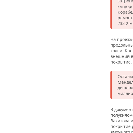
ВОДНЫЕ ВИДЫ СПОРТА
ОБРАЗОВАНИЕ
затрон
км дор
Корабе
ХОККЕЙ С МЯЧОМ
ПРОИСШЕСТВИЯ
ремонт
233,2 
На проезже
продольны
колеи. Кро
внешний в
покрытие,
Осталь
Мендел
дешевл
миллио
В докумен
полукилом
Вахитова 
покрытие 
ямочного 