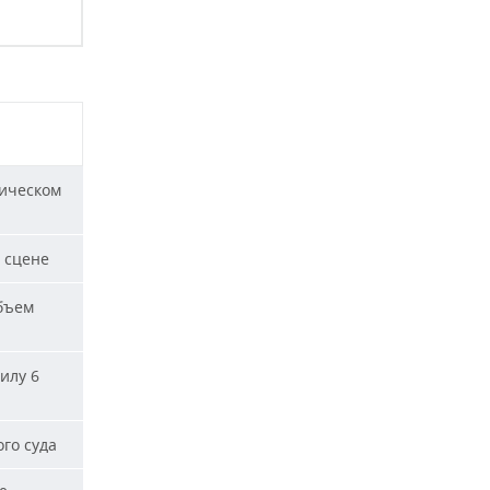
ическом
 сцене
бъем
илу 6
го суда