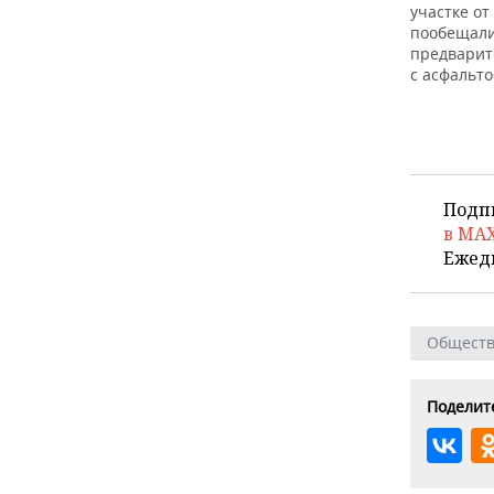
участке от
пообещали 
предварит
с асфальт
Подп
в MA
Ежед
Общест
Поделите