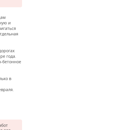
цам
ную и
игаться
отдельная
дорогах
ре года.
о-бетонное
лько в
евраля.
абот