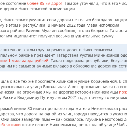
ое состояние
более 85 км дорог
. Там же уточняли, что в это чис
и дороги Нижнекамской агломерации.
, Нижнекамск улучшит свои дороги не только благодаря нацпро
у в этом и республика. В начале 2022 года глава исполкома
кого района Рамиль Муллин сообщил, что из бюджета Татарста
рог муниципалитет получил весьма внушительную сумму:
лнительно в этом году на ремонт дорог в Нижнекамском
пальном районе президент Татарстана Рустам Минниханов од
ние 1 миллиарда рублей
. Такая поддержка республики, безусло
 одним из самых значимых вкладов в обновление дорожной сети
 шла о все тех же проспекте Химиков и улице Корабельной. В с
указывалась и улица Вокзальная. А вот прославившаяся на вс
ьинская, на огромные ямы на дорогах которой нижнекамцы
пож
 России Владимиру Путину летом 2021 года, почему-то не упом
прямой линии 30 июня прошлого года жители Нижнекамска рас
дарства, что дорога на одной из улиц города находится в ужасн
 Они даже замеряли ямы — как оказалось, глубина некоторых д
объяснили
позже власти Нижнекамска, речь шла об улице Чабь