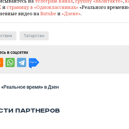
исывайтесь на
телеграм-канал
,
группу «ВКонтакте»
,
к
X
и
страницу в «Одноклассниках»
«Реального времени»
невные видео на
Rutube
и
«Дзене»
.
ствия
Татарстан
сь в соцсетях
«Реальное время» в Дзен
СТИ ПАРТНЕРОВ