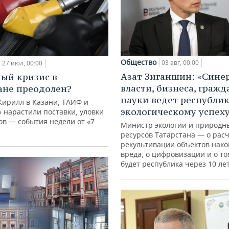
Общество
03 авг, 00:00
27 июл, 00:00
Азат Зиганшин: «Сине
ый кризис в
власти, бизнеса, гражд
ане преодолен?
науки ведет республик
Кирилл в Казани, ТАИФ и
экологическому успех
 нарастили поставки, уловки
в — события недели от «7
Министр экологии и природн
ресурсов Татарстана — о расч
рекультивации объектов нак
вреда, о цифровизации и о то
будет республика через 10 ле