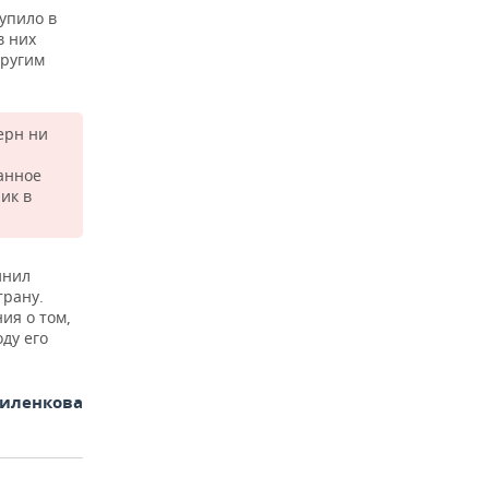
упило в
в них
другим
ерн ни
данное
ик в
инил
трану.
ия о том,
ду его
иленкова