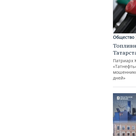
Общество
Топливн
Татарст
Патриарх 
«Татнефть»
мошеннико
дней»