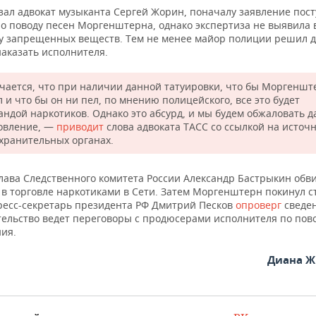
зал адвокат музыканта Сергей Жорин, поначалу заявление пост
о поводу песен Моргенштерна, однако экспертиза не выявила 
у запрещенных веществ. Тем не менее майор полиции решил 
наказать исполнителя.
чается, что при наличии данной татуировки, что бы Моргеншт
 и что бы он ни пел, по мнению полицейского, все это будет
андой наркотиков. Однако это абсурд, и мы будем обжаловать 
овление, —
приводит
слова адвоката ТАСС со ссылкой на источн
хранительных органах.
глава Следственного комитета России Александр Бастрыкин обв
 в торговле наркотиками в Сети. Затем Моргенштерн покинул с
ресс-секретарь президента РФ Дмитрий Песков
опроверг
сведен
тельство ведет переговоры с продюсерами исполнителя по пово
ия.
Диана Ж