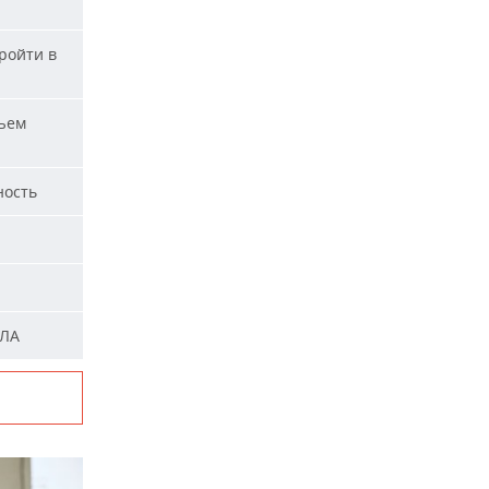
ройти в
ъем
ность
ПЛА