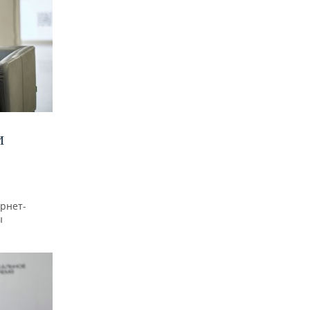
И
рнет-
ы