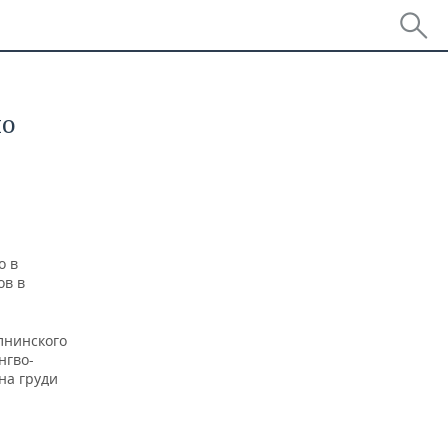
ло
о в
ов в
лнинского
нгво-
на груди