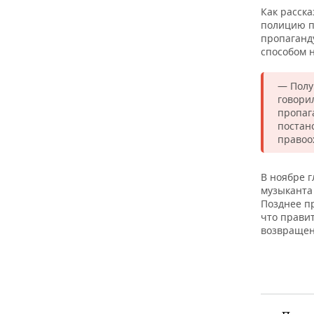
ВОДНЫЕ ВИДЫ СПОРТА
ОБРАЗОВАНИЕ
Как расска
полицию п
ХОККЕЙ С МЯЧОМ
ПРОИСШЕСТВИЯ
пропаганд
способом 
— Полу
говорил
пропаг
постан
правоо
В ноябре 
музыканта
Позднее п
что прави
возвращен