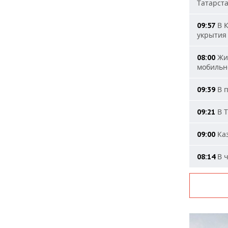
Татарст
В К
09:57
укрытия
Жит
08:00
мобильн
В п
09:39
В Т
09:21
Каз
09:00
В ч
08:14