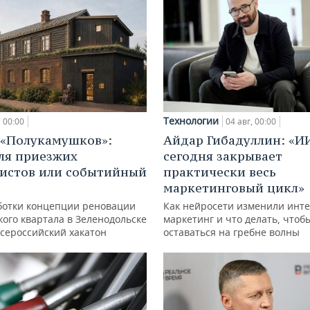
Технологии
00:00
04 авг, 00:00
 «Полукамушков»:
Айдар Гибадуллин: «И
ля приезжих
сегодня закрывает
истов или событийный
практически весь
маркетинговый цикл»
ботки концепции реновации
Как нейросети изменили инте
ого квартала в Зеленодольске
маркетинг и что делать, чтоб
всероссийский хакатон
оставаться на гребне волны