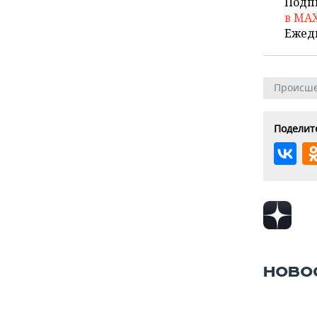
Подп
в MA
Ежед
Происше
Поделите
НОВО