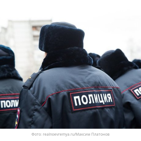
realnoevremya.ru/Максим Платонов