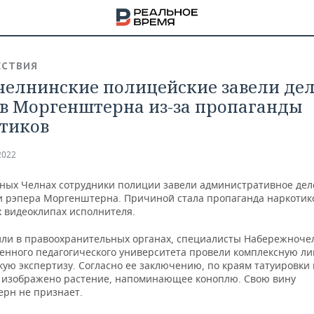
СТВИЯ
челнинские полицейские завели де
в Моргенштерна из-за пропаганды
тиков
2022
ных Челнах сотрудники полиции завели административное дел
 рэпера Моргенштерна. Причиной стала пропаганда наркотик
х видеоклипах исполнителя.
или в правоохранительных органах, специалисты Набережноче
венного педагогического университета провели комплексную ли
ую экспертизу. Согласно ее заключению, по краям татуировки 
НА
 изображено растение, напоминающее коноплю. Свою вину
рн не признает.