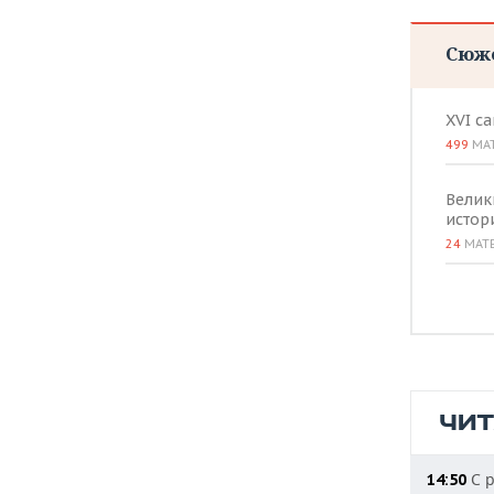
Сюж
XVI с
499
МА
Велик
истор
24
МАТ
ЧИ
С р
14:50