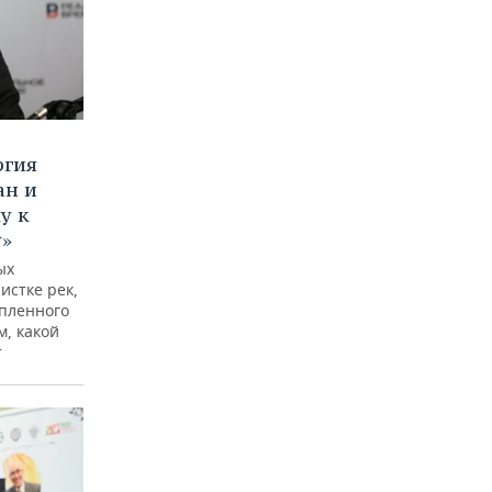
ргия
ан и
у к
у»
ых
истке рек,
опленного
м, какой
т