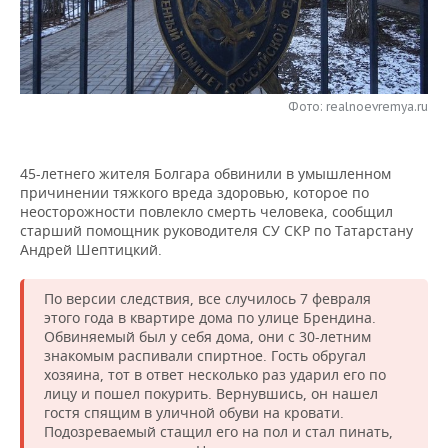
НЕФТЕХИМИЯ
РОЗНИЧНАЯ ТОРГОВЛЯ
НОВОСТИ ТЕХНОЛОГИЙ
МЕРОПРИЯТИЯ
НЕФТЬ
ТРАНСПОРТ
IT
НОВОСТИ МЕРОПРИЯТИЙ
СПОРТ
ОПК
Фото: realnoevremya.ru
УСЛУГИ
МЕДИА
ВЫЕЗДНАЯ РЕДАКЦИЯ
НОВОСТИ СПОРТА
ОБЩЕСТВО
ЭНЕРГЕТИКА
45-летнего жителя Болгара обвинили в умышленном
ТЕЛЕКОММУНИКАЦИИ
БИЗНЕС-БРАНЧИ
ФУТБОЛ
НОВОСТИ ОБЩЕСТВА
ФОТОГАЛЕРЕЯ
причинении тяжкого вреда здоровью, которое по
неосторожности повлекло смерть человека, сообщил
ONLINE-КОНФЕРЕНЦИИ
ХОККЕЙ
ВЛАСТЬ
СЮЖЕТЫ
старший помощник руководителя СУ СКР по Татарстану
Андрей Шептицкий.
ОТКРЫТАЯ ЛЕКЦИЯ
БАСКЕТБОЛ
ИНФРАСТРУКТУРА
СПРАВОЧНИК
По версии следствия, все случилось 7 февраля
ВОЛЕЙБОЛ
ИСТОРИЯ
СПИСОК ПЕРСОН
ПОЛНАЯ ВЕРСИЯ
этого года в квартире дома по улице Брендина.
Обвиняемый был у себя дома, они с 30-летним
знакомым распивали спиртное. Гость обругал
КИБЕРСПОРТ
КУЛЬТУРА
СПИСОК КОМПАНИЙ
хозяина, тот в ответ несколько раз ударил его по
лицу и пошел покурить. Вернувшись, он нашел
ФИГУРНОЕ КАТАНИЕ
МЕДИЦИНА
гостя спящим в уличной обуви на кровати.
Подозреваемый стащил его на пол и стал пинать,