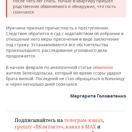
ВОДНЫЕ ВИДЫ СПОРТА
ОБРАЗОВАНИЕ
после чего лег спать. Ночью в квартиру пришел
родственник обвиняемого и обнаружил, что гость
скончался.
ХОККЕЙ С МЯЧОМ
ПРОИСШЕСТВИЯ
Мужчина признал причастность к преступлению.
Следствие обратится в суд с ходатайством об избрании в
отношении него меры пресечения в виде заключения
под стражу. Устанавливаются все обстоятельства
произошедшего, расследование уголовного дела
продолжается.
В начале февраля по аналогичной статье
обвинили
жителя Зеленодольска, который во время ссоры ударил
брата вилкой. Последний не стал обращаться в больницу
и через несколько дней скончался.
Маргарита Головатенко
Подписывайтесь на
телеграм-канал
,
группу «ВКонтакте»
,
канал в MAX
и