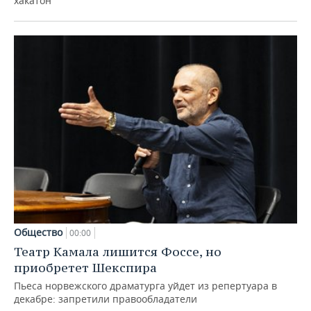
хакатон
Общество
00:00
Театр Камала лишится Фоссе, но
приобретет Шекспира
Пьеса норвежского драматурга уйдет из репертуара в
декабре: запретили правообладатели