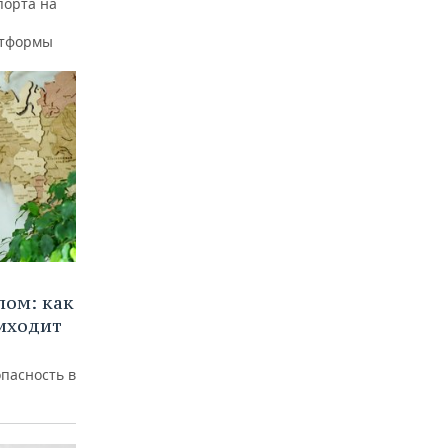
порта на
атформы
лом: как
иходит
пасность в