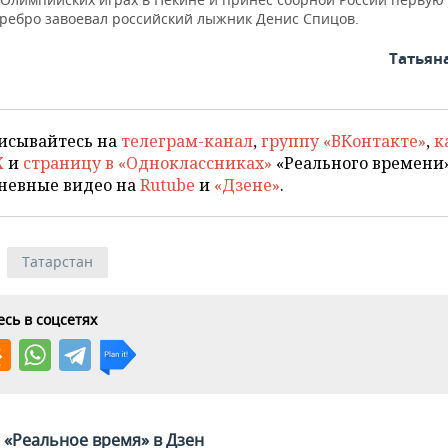
еребро завоевал российский лыжник Денис Спицов.
Татьян
исывайтесь на
телеграм-канал
,
группу «ВКонтакте»
,
к
X
и
страницу в «Одноклассниках»
«Реального времени»
невные видео на
Rutube
и
«Дзене»
.
Татарстан
сь в соцсетях
«Реальное время» в Дзен