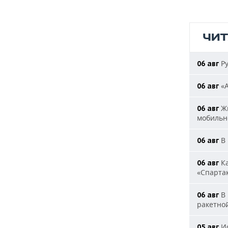
ЧИ
Ру
06 авг
«А
06 авг
Жи
06 авг
мобильн
В 
06 авг
Ка
06 авг
«Спарта
В 
06 авг
ракетно
Ис
05 авг