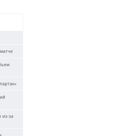
 матче
бъем
Спартак»
кий
 из-за
в