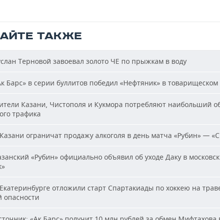
ТАЙТЕ ТАКЖЕ
слан Терновой завоевал золото ЧЕ по прыжкам в воду
к Барс» в серии буллитов победил «Нефтяник» в товарищеском
тели Казани, Чистополя и Кукмора потребляют наибольший о
ого трафика
Казани ограничат продажу алкоголя в день матча «Рубин» — «
занский «Рубин» официально объявил об уходе Даку в московс
к»
Екатеринбурге отложили старт Спартакиады по хоккею на траве
й опасности
точник: «Ак Барс» получит 10 млн рублей за обмен Мифтахова 