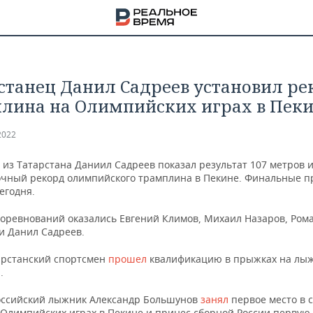
станец Данил Садреев установил ре
лина на Олимпийских играх в Пек
2022
из Татарстана Даниил Садреев показал результат 107 метров 
чный рекорд олимпийского трамплина в Пекине. Финальные 
егодня.
соревнований оказались Евгений Климов, Михаил Назаров, Ром
и Данил Садреев.
арстанский спортсмен
прошел
квалификацию в прыжках на лыж
.
НА
оссийский лыжник Александр Большунов
занял
первое место в 
 Олимпийских играх в Пекине и принес сборной России первую