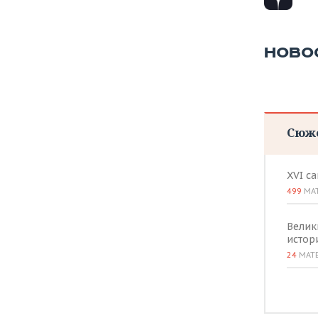
ВОДНЫЕ ВИДЫ СПОРТА
ОБРАЗОВАНИЕ
ХОККЕЙ С МЯЧОМ
ПРОИСШЕСТВИЯ
НОВО
Сюж
XVI с
499
МА
Велик
истор
24
МАТ