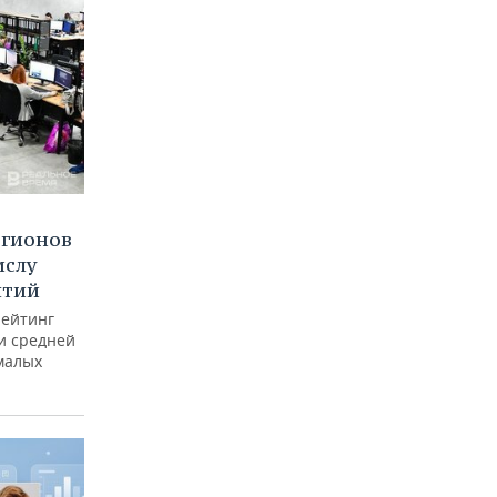
егионов
ислу
ятий
рейтинг
и средней
малых