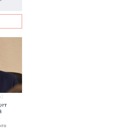
5
дет
й
что