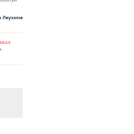
а Леухина
анал
.