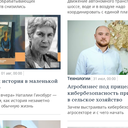
 обрабатывающих
движение автономного транс
тв снизились
шоссе, воде и в воздухе надо
координировать с единой пл
01 авг, 00:00
Технологии
31 июл, 00:00
 история в маленькой
Агробизнес под прице
е
кибербезопасность пр
 вчера» Наталии Гинзбург —
в сельское хозяйство
м, как история незаметно
 обычную жизнь
Зачем выстраивать кибербезо
агросекторе и с чего начать