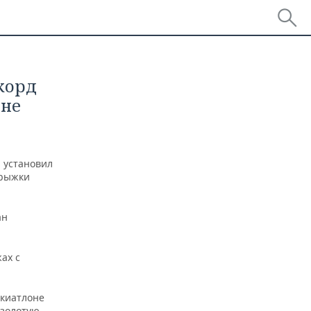
корд
ине
и установил
прыжки
ан
ах с
скиатлоне
 золотую