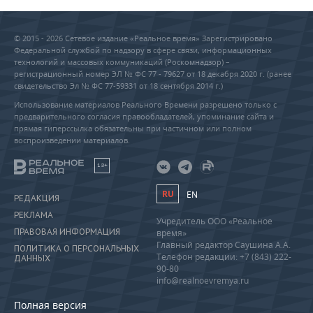
© 2015 - 2026 Сетевое издание «Реальное время» Зарегистрировано
Федеральной службой по надзору в сфере связи, информационных
технологий и массовых коммуникаций (Роскомнадзор) –
регистрационный номер ЭЛ № ФС 77 - 79627 от 18 декабря 2020 г. (ранее
свидетельство Эл № ФС 77-59331 от 18 сентября 2014 г.)
Использование материалов Реального Времени разрешено только с
предварительного согласия правообладателей, упоминание сайта и
прямая гиперссылка обязательны при частичном или полном
воспроизведении материалов.
18+
RU
EN
РЕДАКЦИЯ
РЕКЛАМА
Учредитель ООО «Реальное
ПРАВОВАЯ ИНФОРМАЦИЯ
время»
Главный редактор Саушина А.А.
ПОЛИТИКА О ПЕРСОНАЛЬНЫХ
Телефон редакции: +7 (843) 222-
ДАННЫХ
90-80
info@realnoevremya.ru
Полная версия