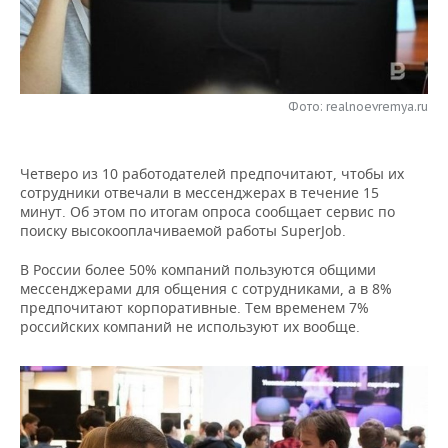
НЕФТЕХИМИЯ
РОЗНИЧНАЯ ТОРГОВЛЯ
НОВОСТИ ТЕХНОЛОГИЙ
МЕРОПРИЯТИЯ
НЕФТЬ
ТРАНСПОРТ
IT
НОВОСТИ МЕРОПРИЯТИЙ
СПОРТ
ОПК
Фото: realnoevremya.ru
УСЛУГИ
МЕДИА
ВЫЕЗДНАЯ РЕДАКЦИЯ
НОВОСТИ СПОРТА
ОБЩЕСТВО
ЭНЕРГЕТИКА
Четверо из 10 работодателей предпочитают, чтобы их
ТЕЛЕКОММУНИКАЦИИ
БИЗНЕС-БРАНЧИ
ФУТБОЛ
НОВОСТИ ОБЩЕСТВА
ФОТОГАЛЕРЕЯ
сотрудники отвечали в мессенджерах в течение 15
минут. Об этом по итогам опроса сообщает сервис по
ONLINE-КОНФЕРЕНЦИИ
ХОККЕЙ
ВЛАСТЬ
СЮЖЕТЫ
поиску высокооплачиваемой работы SuperJob.
ОТКРЫТАЯ ЛЕКЦИЯ
БАСКЕТБОЛ
ИНФРАСТРУКТУРА
СПРАВОЧНИК
В России более 50% компаний пользуются общими
мессенджерами для общения с сотрудниками, а в 8%
предпочитают корпоративные. Тем временем 7%
ВОЛЕЙБОЛ
ИСТОРИЯ
СПИСОК ПЕРСОН
ПОЛНАЯ ВЕРСИЯ
российских компаний не используют их вообще.
КИБЕРСПОРТ
КУЛЬТУРА
СПИСОК КОМПАНИЙ
ФИГУРНОЕ КАТАНИЕ
МЕДИЦИНА