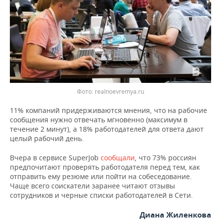
ВОДНЫЕ ВИДЫ СПОРТА
ОБРАЗОВАНИЕ
ХОККЕЙ С МЯЧОМ
ПРОИСШЕСТВИЯ
Фото: realnoevremya.ru
11% компаний придерживаются мнения, что на рабочие
сообщения нужно отвечать мгновенно (максимум в
течение 2 минут), а 18% работодателей для ответа дают
целый рабочий день.
Вчера в сервисе SuperJob
сообщали
, что 73% россиян
предпочитают проверять работодателя перед тем, как
отправить ему резюме или пойти на собеседование.
Чаще всего соискатели заранее читают отзывы
сотрудников и черные списки работодателей в Сети.
Диана Жиленкова