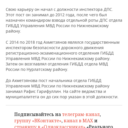
НЕФТЕХИМИЯ
Свою карьеру он начал с должности инспектора ДПС.
РОЗНИЧНАЯ ТОРГОВЛЯ
НОВОСТИ ТЕХНОЛОГИЙ
МЕРОПРИЯТИЯ
Этот пост он занимал до 2012 года, после чего был
НЕФТЬ
назначен командиром взвода отдельной роты ДПС отдела
ТРАНСПОРТ
IT
НОВОСТИ МЕРОПРИЯТИЙ
СПОРТ
ГИБДД Управления МВД России по Нижнекамскому
ОПК
району.
УСЛУГИ
МЕДИА
ВЫЕЗДНАЯ РЕДАКЦИЯ
НОВОСТИ СПОРТА
ОБЩЕСТВО
ЭНЕРГЕТИКА
С 2014 по 2018 год Ахметзянов являлся государственным
инспектором безопасности дорожного движения
ТЕЛЕКОММУНИКАЦИИ
БИЗНЕС-БРАНЧИ
ФУТБОЛ
НОВОСТИ ОБЩЕСТВА
ФОТОГАЛЕРЕЯ
регистрационно-экзаменационного отделения ГИБДД
Управления МВД России по Нижнекамскому району.
ONLINE-КОНФЕРЕНЦИИ
ХОККЕЙ
ВЛАСТЬ
СЮЖЕТЫ
Затем он возглавлял отделения ГИБДД отдела МВД
России по Нурлатскому району.
ОТКРЫТАЯ ЛЕКЦИЯ
БАСКЕТБОЛ
ИНФРАСТРУКТУРА
СПРАВОЧНИК
До Ахметзянова пост начальника отдела ГИБДД
Управления МВД России по Нижнекамскому району
ВОЛЕЙБОЛ
ИСТОРИЯ
СПИСОК ПЕРСОН
ПОЛНАЯ ВЕРСИЯ
занимал Рафис Гарифуллин. На сайте ведомства и
муниципалитета он до сих пор указан в этой должности.
КИБЕРСПОРТ
КУЛЬТУРА
СПИСОК КОМПАНИЙ
Подписывайтесь на
телеграм-канал
,
ФИГУРНОЕ КАТАНИЕ
МЕДИЦИНА
группу «ВКонтакте»
,
канал в MAX
и
страницу в «Одноклассниках»
«Реального