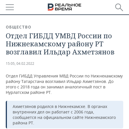
РЕГИОНЫ
ОБЩЕСТВО
Отдел ГИБДД УМВД России по
БАШКОРТОСТАН
НОВОСТИ
Нижнекамскому району РТ
ТАТАРСТАН
АНАЛИТИКА
возглавил Ильдар Ахметзянов
УДМУРТИЯ
НОВОСТИ АНАЛИТИКИ
ЭКОНОМИКА
15:05, 04.02.2022
ДЕКЛАРАЦИИ О ДОХОДАХ
НОВОСТИ ЭКОНОМИКИ
ПРОМЫШЛЕННОСТЬ
Отдел ГИБДД Управления МВД России по Нижнекамскому
району Татарстана возглавил Ильдар Ахметзянов. До
КОРОЛИ ГОСЗАКАЗА ПФО
ФИНАНСЫ
НОВОСТИ
НЕДВИЖИМОСТЬ
этого с 2018 года он занимал аналогичный пост в
ПРОМЫШЛЕННОСТИ
Нурлатском районе РТ.
ВУЗЫ ТАТАРСТАНА
БАНКИ
НОВОСТИ НЕДВИЖИМОСТИ
АВТО
АГРОПРОМ
Ахметзянов родился в Нижнекамске. В органах
внутренних дел он работает с 2006 года,
КОМУ ПРИНАДЛЕЖАТ
БЮДЖЕТ
НОВОСТИ АВТО
БИЗНЕС
ТОРГОВЫЕ ЦЕНТРЫ
МАШИНОСТРОЕНИЕ
сообщается на официальном сайте Нижнекамского
ТАТАРСТАНА
района РТ.
ИНВЕСТИЦИИ
НОВОСТИ БИЗНЕСА
ТЕХНОЛОГИИ