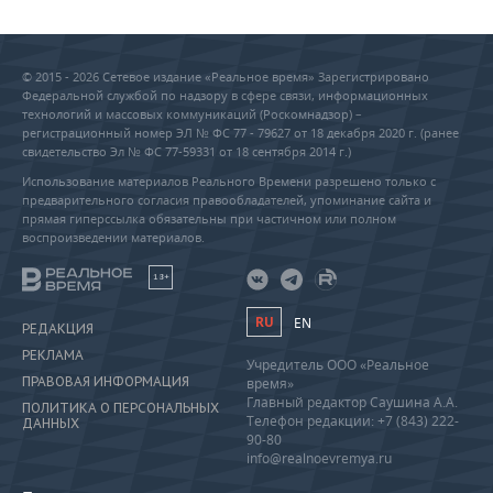
© 2015 - 2026 Сетевое издание «Реальное время» Зарегистрировано
Федеральной службой по надзору в сфере связи, информационных
технологий и массовых коммуникаций (Роскомнадзор) –
регистрационный номер ЭЛ № ФС 77 - 79627 от 18 декабря 2020 г. (ранее
свидетельство Эл № ФС 77-59331 от 18 сентября 2014 г.)
Использование материалов Реального Времени разрешено только с
предварительного согласия правообладателей, упоминание сайта и
прямая гиперссылка обязательны при частичном или полном
воспроизведении материалов.
18+
RU
EN
РЕДАКЦИЯ
РЕКЛАМА
Учредитель ООО «Реальное
ПРАВОВАЯ ИНФОРМАЦИЯ
время»
Главный редактор Саушина А.А.
ПОЛИТИКА О ПЕРСОНАЛЬНЫХ
Телефон редакции: +7 (843) 222-
ДАННЫХ
90-80
info@realnoevremya.ru