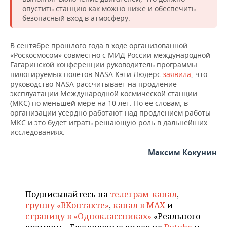
НЕФТЕХИМИЯ
опустить станцию как можно ниже и обеспечить
безопасный вход в атмосферу.
РОЗНИЧНАЯ ТОРГОВЛЯ
НОВОСТИ ТЕХНОЛОГИЙ
МЕРОПРИЯТИЯ
НЕФТЬ
ТРАНСПОРТ
IT
НОВОСТИ МЕРОПРИЯТИЙ
СПОРТ
В сентябре прошлого года в ходе организованной
ОПК
«Роскосмосом» совместно с МИД России международной
Гагаринской конференции руководитель программы
УСЛУГИ
МЕДИА
ВЫЕЗДНАЯ РЕДАКЦИЯ
НОВОСТИ СПОРТА
ОБЩЕСТВО
ЭНЕРГЕТИКА
пилотируемых полетов NASA Кэти Людерс
заявила
, что
руководство NASA рассчитывает на продление
ТЕЛЕКОММУНИКАЦИИ
БИЗНЕС-БРАНЧИ
ФУТБОЛ
НОВОСТИ ОБЩЕСТВА
ФОТОГАЛЕРЕЯ
эксплуатации Международной космической станции
(МКС) по меньшей мере на 10 лет. По ее словам, в
ONLINE-КОНФЕРЕНЦИИ
ХОККЕЙ
ВЛАСТЬ
СЮЖЕТЫ
организации усердно работают над продлением работы
МКС и это будет играть решающую роль в дальнейших
исследованиях.
ОТКРЫТАЯ ЛЕКЦИЯ
БАСКЕТБОЛ
ИНФРАСТРУКТУРА
СПРАВОЧНИК
Максим Кокунин
ВОЛЕЙБОЛ
ИСТОРИЯ
СПИСОК ПЕРСОН
ПОЛНАЯ ВЕРСИЯ
КИБЕРСПОРТ
КУЛЬТУРА
СПИСОК КОМПАНИЙ
Подписывайтесь на
телеграм-канал
,
группу «ВКонтакте»
,
канал в MAX
и
ФИГУРНОЕ КАТАНИЕ
МЕДИЦИНА
страницу в «Одноклассниках»
«Реального