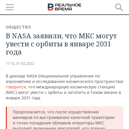
РЕГИОНЫ
ОБЩЕСТВО
В NASA заявили, что МКС могут
БАШКОРТОСТАН
НОВОСТИ
увести с орбиты в январе 2031
ТАТАРСТАН
АНАЛИТИКА
года
УДМУРТИЯ
НОВОСТИ АНАЛИТИКИ
ЭКОНОМИКА
17:10, 01.02.2022
ДЕКЛАРАЦИИ О ДОХОДАХ
НОВОСТИ ЭКОНОМИКИ
ПРОМЫШЛЕННОСТЬ
В докладе NASA (Национальное управление по
аэронавтике и исследованию космического пространства)
КОРОЛИ ГОСЗАКАЗА ПФО
ФИНАНСЫ
НОВОСТИ
НЕДВИЖИМОСТЬ
говорится
, что международную космическую станцию
ПРОМЫШЛЕННОСТИ
(МКС) могут увести с орбиты и затопить в Тихом океане в
январе 2031 года.
ВУЗЫ ТАТАРСТАНА
БАНКИ
НОВОСТИ НЕДВИЖИМОСТИ
АВТО
АГРОПРОМ
Предполагается, что после осуществления
КОМУ ПРИНАДЛЕЖАТ
БЮДЖЕТ
НОВОСТИ АВТО
БИЗНЕС
ТОРГОВЫЕ ЦЕНТРЫ
МАШИНОСТРОЕНИЕ
маневров по выстраиванию конечной траектории
ТАТАРСТАНА
и точки попадания обломков операторы МКС
ИНВЕСТИЦИИ
НОВОСТИ БИЗНЕСА
ТЕХНОЛОГИИ
выполнят включение двигателей, что должно