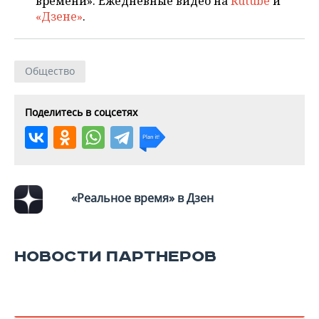
времени». Ежедневные видео на
Rutube
и
ВОДНЫЕ ВИДЫ СПОРТА
ОБРАЗОВАНИЕ
«Дзене»
.
ХОККЕЙ С МЯЧОМ
ПРОИСШЕСТВИЯ
Общество
Поделитесь в соцсетях
«Реальное время» в Дзен
НОВОСТИ ПАРТНЕРОВ