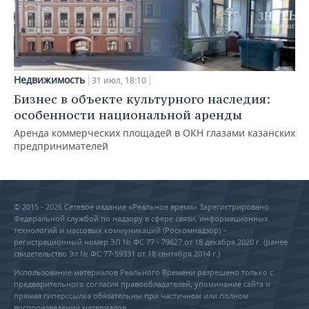
Недвижимость
31 июл, 18:10
Бизнес в объекте культурного наследия:
особенности национальной аренды
Аренда коммерческих площадей в ОКН глазами казанских
предпринимателей
© 2015 - 2026 Сетевое издание «Реальное время» Зарегистрировано
Федеральной службой по надзору в сфере связи, информационных
технологий и массовых коммуникаций (Роскомнадзор) –
регистрационный номер ЭЛ № ФС 77 - 79627 от 18 декабря 2020 г. (ранее
свидетельство Эл № ФС 77-59331 от 18 сентября 2014 г.)
Использование материалов Реального Времени разрешено только с
предварительного согласия правообладателей, упоминание сайта и
прямая гиперссылка обязательны при частичном или полном
воспроизведении материалов.