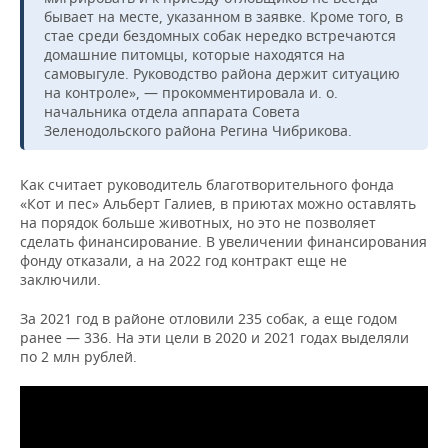
НЕФТЕХИМИЯ
бывает на месте, указанном в заявке. Кроме того, в
стае среди бездомных собак нередко встречаются
РОЗНИЧНАЯ ТОРГОВЛЯ
НОВОСТИ ТЕХНОЛОГИЙ
МЕРОПРИЯТИЯ
НЕФТЬ
домашние питомцы, которые находятся на
самовыгуле. Руководство района держит ситуацию
ТРАНСПОРТ
IT
НОВОСТИ МЕРОПРИЯТИЙ
СПОРТ
на контроле», — прокомментировала и. о.
ОПК
начальника отдела аппарата Совета
УСЛУГИ
МЕДИА
ВЫЕЗДНАЯ РЕДАКЦИЯ
НОВОСТИ СПОРТА
ОБЩЕСТВО
Зеленодольского района Регина Чибрикова.
ЭНЕРГЕТИКА
ТЕЛЕКОММУНИКАЦИИ
БИЗНЕС-БРАНЧИ
ФУТБОЛ
НОВОСТИ ОБЩЕСТВА
ФОТОГАЛЕРЕЯ
Как считает руководитель благотворительного фонда
«Кот и пес» Альберт Галиев, в приютах можно оставлять
ONLINE-КОНФЕРЕНЦИИ
ХОККЕЙ
ВЛАСТЬ
СЮЖЕТЫ
на порядок больше животных, но это не позволяет
сделать финансирование. В увеличении финансирования
фонду отказали, а на 2022 год контракт еще не
ОТКРЫТАЯ ЛЕКЦИЯ
БАСКЕТБОЛ
ИНФРАСТРУКТУРА
СПРАВОЧНИК
заключили.
ВОЛЕЙБОЛ
ИСТОРИЯ
СПИСОК ПЕРСОН
ПОЛНАЯ ВЕРСИЯ
За 2021 год в районе отловили 235 собак, а еще годом
ранее — 336. На эти цели в 2020 и 2021 годах выделяли
по 2 млн рублей.
КИБЕРСПОРТ
КУЛЬТУРА
СПИСОК КОМПАНИЙ
ФИГУРНОЕ КАТАНИЕ
МЕДИЦИНА