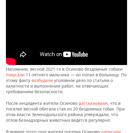
ВОДНЫЕ ВИДЫ СПОРТА
ОБРАЗОВАНИЕ
ХОККЕЙ С МЯЧОМ
ПРОИСШЕСТВИЯ
Напомним, весной 2021-го в Осиново бездомные собаки
покусали
11-летнего мальчика — он попал в больницу. По
этому факту
возбудили
уголовное дело по статьям о
халатности и выполнении работ, не отвечающих
требованиям безопасности.
После инцидента жители Осиново
рассказывали
, что в
поселке весной обитала стая из 20 бездомных собак. При
этом власти Зеленодольского района утверждали, что
отлов безнадзорных животных ведется регулярно.
В январе этого года жители поселка Осиново
написали