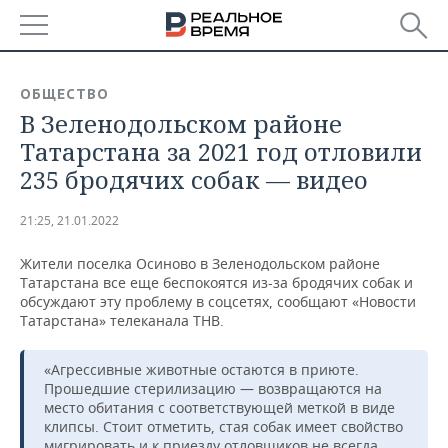
РЕГИОНЫ
ОБЩЕСТВО
В Зеленодольском районе
БАШКОРТОСТАН
НОВОСТИ
Татарстана за 2021 год отловили
ТАТАРСТАН
АНАЛИТИКА
235 бродячих собак — видео
УДМУРТИЯ
НОВОСТИ АНАЛИТИКИ
ЭКОНОМИКА
21:25, 21.01.2022
ДЕКЛАРАЦИИ О ДОХОДАХ
НОВОСТИ ЭКОНОМИКИ
ПРОМЫШЛЕННОСТЬ
Жители поселка Осиново в Зеленодольском районе
Татарстана все еще беспокоятся из-за бродячих собак и
КОРОЛИ ГОСЗАКАЗА ПФО
ФИНАНСЫ
НОВОСТИ
НЕДВИЖИМОСТЬ
обсуждают эту проблему в соцсетях, сообщают «Новости
ПРОМЫШЛЕННОСТИ
Татарстана» телеканала ТНВ.
ВУЗЫ ТАТАРСТАНА
БАНКИ
НОВОСТИ НЕДВИЖИМОСТИ
АВТО
АГРОПРОМ
«Агрессивные животные остаются в приюте.
Прошедшие стерилизацию — возвращаются на
КОМУ ПРИНАДЛЕЖАТ
БЮДЖЕТ
НОВОСТИ АВТО
БИЗНЕС
ТОРГОВЫЕ ЦЕНТРЫ
МАШИНОСТРОЕНИЕ
место обитания с соответствующей меткой в виде
ТАТАРСТАНА
клипсы. Стоит отметить, стая собак имеет свойство
ИНВЕСТИЦИИ
НОВОСТИ БИЗНЕСА
ТЕХНОЛОГИИ
мигрировать и к приезду отловщиков не всегда