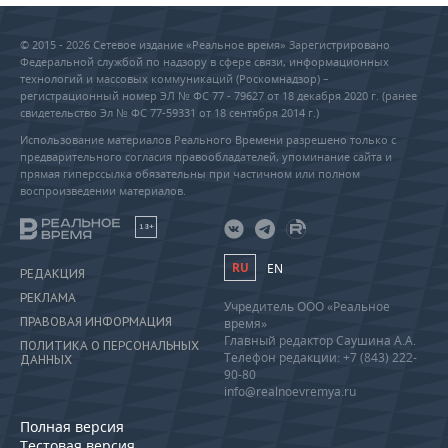
© 2015 - 2026 Сетевое издание «Реальное время» Зарегистрировано
Федеральной службой по надзору в сфере связи, информационных
технологий и массовых коммуникаций (Роскомнадзор) –
регистрационный номер ЭЛ № ФС 77 - 79627 от 18 декабря 2020 г. (ранее
свидетельство Эл № ФС 77-59331 от 18 сентября 2014 г.)
Использование материалов Реального Времени разрешено только с
предварительного согласия правообладателей, упоминание сайта и
прямая гиперссылка обязательны при частичном или полном
воспроизведении материалов.
18+
RU
EN
РЕДАКЦИЯ
РЕКЛАМА
Учредитель ООО «Реальное
ПРАВОВАЯ ИНФОРМАЦИЯ
время»
Главный редактор Саушина А.А.
ПОЛИТИКА О ПЕРСОНАЛЬНЫХ
Телефон редакции: +7 (843) 222-
ДАННЫХ
90-80
info@realnoevremya.ru
Полная версия
Тестовая версия