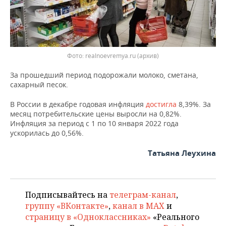
ВОДНЫЕ ВИДЫ СПОРТА
ОБРАЗОВАНИЕ
ХОККЕЙ С МЯЧОМ
ПРОИСШЕСТВИЯ
Фото: realnoevremya.ru (архив)
За прошедший период подорожали молоко, сметана,
сахарный песок.
В России в декабре годовая инфляция
достигла
8,39%. За
месяц потребительские цены выросли на 0,82%.
Инфляция за период с 1 по 10 января 2022 года
ускорилась до 0,56%.
Татьяна Леухина
Подписывайтесь на
телеграм-канал
,
группу «ВКонтакте»
,
канал в MAX
и
страницу в «Одноклассниках»
«Реального