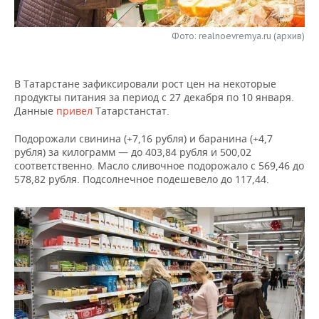
НЕФТЕХИМИЯ
РОЗНИЧНАЯ ТОРГОВЛЯ
НОВОСТИ ТЕХНОЛОГИЙ
МЕРОПРИЯТИЯ
НЕФТЬ
Фото: realnoevremya.ru (архив)
ТРАНСПОРТ
IT
НОВОСТИ МЕРОПРИЯТИЙ
СПОРТ
ОПК
В Татарстане зафиксировали рост цен на некоторые
УСЛУГИ
МЕДИА
ВЫЕЗДНАЯ РЕДАКЦИЯ
НОВОСТИ СПОРТА
ОБЩЕСТВО
продукты питания за период с 27 декабря по 10 января.
ЭНЕРГЕТИКА
Данные
привел
Татарстанстат.
ТЕЛЕКОММУНИКАЦИИ
БИЗНЕС-БРАНЧИ
ФУТБОЛ
НОВОСТИ ОБЩЕСТВА
ФОТОГАЛЕРЕЯ
Подорожали свинина (+7,16 рубля) и баранина (+4,7
рубля) за килограмм — до 403,84 рубля и 500,02
ONLINE-КОНФЕРЕНЦИИ
ХОККЕЙ
ВЛАСТЬ
СЮЖЕТЫ
соответственно. Масло сливочное подорожало с 569,46 до
578,82 рубля. Подсолнечное подешевело до 117,44.
ОТКРЫТАЯ ЛЕКЦИЯ
БАСКЕТБОЛ
ИНФРАСТРУКТУРА
СПРАВОЧНИК
ВОЛЕЙБОЛ
ИСТОРИЯ
СПИСОК ПЕРСОН
ПОЛНАЯ ВЕРСИЯ
КИБЕРСПОРТ
КУЛЬТУРА
СПИСОК КОМПАНИЙ
ФИГУРНОЕ КАТАНИЕ
МЕДИЦИНА