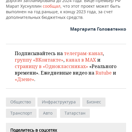
дороги» запланирована до 2024 года. Вице-премьер РФ
ВОДНЫЕ ВИДЫ СПОРТА
ОБРАЗОВАНИЕ
Марат Хуснуллин
сообщал
, что этот проект может быть
выполнен на год раньше, к концу 2023 года, за счет
ХОККЕЙ С МЯЧОМ
ПРОИСШЕСТВИЯ
дополнительных бюджетных средств.
Маргарита Головатенко
Подписывайтесь на
телеграм-канал
,
группу «ВКонтакте»
,
канал в MAX
и
страницу в «Одноклассниках»
«Реального
времени». Ежедневные видео на
Rutube
и
«Дзене»
.
Общество
Инфраструктура
Бизнес
Транспорт
Авто
Татарстан
Поделитесь в соцсетях