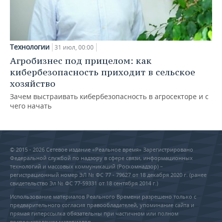
Технологии
31 июл, 00:00
Агробизнес под прицелом: как
кибербезопасность приходит в сельское
хозяйство
Зачем выстраивать кибербезопасность в агросекторе и с
чего начать
© 2015 - 2026 Сетевое издание «Реальное время» Зарегистрировано
Федеральной службой по надзору в сфере связи, информационных
технологий и массовых коммуникаций (Роскомнадзор) –
регистрационный номер ЭЛ № ФС 77 - 79627 от 18 декабря 2020 г. (ранее
свидетельство Эл № ФС 77-59331 от 18 сентября 2014 г.)
Использование материалов Реального Времени разрешено только с
предварительного согласия правообладателей, упоминание сайта и
прямая гиперссылка обязательны при частичном или полном
воспроизведении материалов.