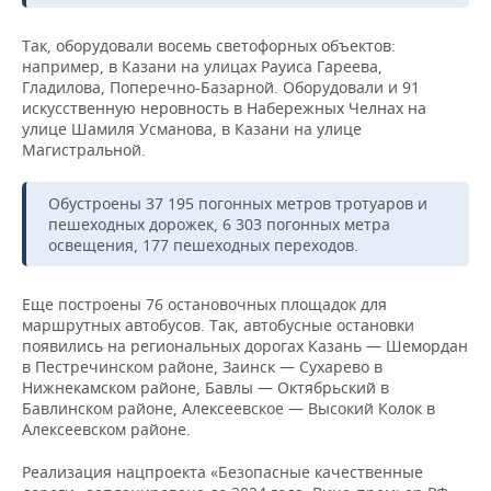
НЕФТЕХИМИЯ
РОЗНИЧНАЯ ТОРГОВЛЯ
НОВОСТИ ТЕХНОЛОГИЙ
МЕРОПРИЯТИЯ
Так, оборудовали восемь светофорных объектов:
НЕФТЬ
например, в Казани на улицах Рауиса Гареева,
Гладилова, Поперечно-Базарной. Оборудовали и 91
ТРАНСПОРТ
IT
НОВОСТИ МЕРОПРИЯТИЙ
СПОРТ
ОПК
искусственную неровность в Набережных Челнах на
улице Шамиля Усманова, в Казани на улице
УСЛУГИ
МЕДИА
ВЫЕЗДНАЯ РЕДАКЦИЯ
НОВОСТИ СПОРТА
ОБЩЕСТВО
Магистральной.
ЭНЕРГЕТИКА
ТЕЛЕКОММУНИКАЦИИ
БИЗНЕС-БРАНЧИ
ФУТБОЛ
НОВОСТИ ОБЩЕСТВА
ФОТОГАЛЕРЕЯ
Обустроены 37 195 погонных метров тротуаров и
пешеходных дорожек, 6 303 погонных метра
ONLINE-КОНФЕРЕНЦИИ
ХОККЕЙ
ВЛАСТЬ
СЮЖЕТЫ
освещения, 177 пешеходных переходов.
ОТКРЫТАЯ ЛЕКЦИЯ
БАСКЕТБОЛ
ИНФРАСТРУКТУРА
СПРАВОЧНИК
Еще построены 76 остановочных площадок для
маршрутных автобусов. Так, автобусные остановки
ВОЛЕЙБОЛ
ИСТОРИЯ
СПИСОК ПЕРСОН
ПОЛНАЯ ВЕРСИЯ
появились на региональных дорогах Казань — Шемордан
в Пестречинском районе, Заинск — Сухарево в
Нижнекамском районе, Бавлы — Октябрьский в
КИБЕРСПОРТ
КУЛЬТУРА
СПИСОК КОМПАНИЙ
Бавлинском районе, Алексеевское — Высокий Колок в
Алексеевском районе.
ФИГУРНОЕ КАТАНИЕ
МЕДИЦИНА
Реализация нацпроекта «Безопасные качественные