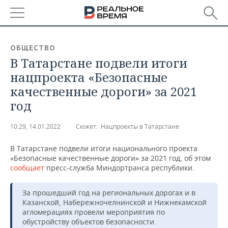
РЕГИОНЫ
ОБЩЕСТВО
В Татарстане подвели итоги
БАШКОРТОСТАН
НОВОСТИ
нацпроекта «Безопасные
ТАТАРСТАН
АНАЛИТИКА
качественные дороги» за 2021
год
УДМУРТИЯ
НОВОСТИ АНАЛИТИКИ
ЭКОНОМИКА
10:29, 14.01.2022
Сюжет:
Нацпроекты в Татарстане
ДЕКЛАРАЦИИ О ДОХОДАХ
НОВОСТИ ЭКОНОМИКИ
ПРОМЫШЛЕННОСТЬ
В Татарстане подвели итоги национального проекта
КОРОЛИ ГОСЗАКАЗА ПФО
ФИНАНСЫ
НОВОСТИ
НЕДВИЖИМОСТЬ
«Безопасные качественные дороги» за 2021 год, об этом
ПРОМЫШЛЕННОСТИ
сообщает
пресс-служба Миндортранса республики.
ВУЗЫ ТАТАРСТАНА
БАНКИ
НОВОСТИ НЕДВИЖИМОСТИ
АВТО
АГРОПРОМ
За прошедший год на региональных дорогах и в
КОМУ ПРИНАДЛЕЖАТ
БЮДЖЕТ
НОВОСТИ АВТО
БИЗНЕС
Казанской, Набережночелнинской и Нижнекамской
ТОРГОВЫЕ ЦЕНТРЫ
МАШИНОСТРОЕНИЕ
агломерациях провели мероприятия по
ТАТАРСТАНА
обустройству объектов безопасности.
ИНВЕСТИЦИИ
НОВОСТИ БИЗНЕСА
ТЕХНОЛОГИИ