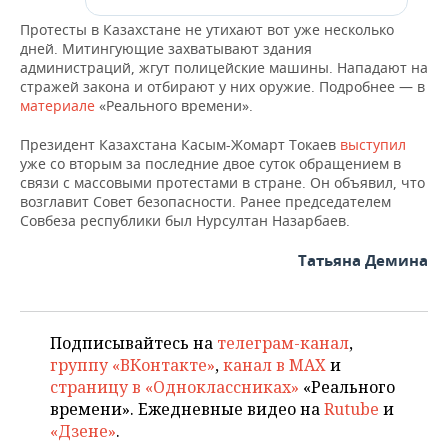
ВОДНЫЕ ВИДЫ СПОРТА
ОБРАЗОВАНИЕ
Протесты в Казахстане не утихают вот уже несколько
дней. Митингующие захватывают здания
ХОККЕЙ С МЯЧОМ
ПРОИСШЕСТВИЯ
администраций, жгут полицейские машины. Нападают на
стражей закона и отбирают у них оружие. Подробнее — в
материале
«Реального времени».
Президент Казахстана Касым-Жомарт Токаев
выступил
уже со вторым за последние двое суток обращением в
связи с массовыми протестами в стране. Он объявил, что
возглавит Совет безопасности. Ранее председателем
Совбеза республики был Нурсултан Назарбаев.
Татьяна Демина
Подписывайтесь на
телеграм-канал
,
группу «ВКонтакте»
,
канал в MAX
и
страницу в «Одноклассниках»
«Реального
времени». Ежедневные видео на
Rutube
и
«Дзене»
.