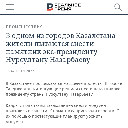
РЕГИОНЫ
ПРОИСШЕСТВИЯ
В одном из городов Казахстана
БАШКОРТОСТАН
НОВОСТИ
жители пытаются снести
ТАТАРСТАН
АНАЛИТИКА
памятник экс-президенту
Нурсултану Назарбаеву
УДМУРТИЯ
НОВОСТИ АНАЛИТИКИ
ЭКОНОМИКА
16:47, 05.01.2022
ДЕКЛАРАЦИИ О ДОХОДАХ
НОВОСТИ ЭКОНОМИКИ
ПРОМЫШЛЕННОСТЬ
В Казахстане продолжаются массовые протесты. В городе
КОРОЛИ ГОСЗАКАЗА ПФО
ФИНАНСЫ
НОВОСТИ
НЕДВИЖИМОСТЬ
Талдыкорган митингующие решили снести памятник экс-
ПРОМЫШЛЕННОСТИ
президенту страны Нурсултану Назарбаеву.
ВУЗЫ ТАТАРСТАНА
БАНКИ
НОВОСТИ НЕДВИЖИМОСТИ
АВТО
АГРОПРОМ
Кадры с попытками казахстанцев снести монумент
появились в соцсети. К памятнику привязали веревки. С
КОМУ ПРИНАДЛЕЖАТ
БЮДЖЕТ
НОВОСТИ АВТО
БИЗНЕС
их помощью протестующие планируют уронить
ТОРГОВЫЕ ЦЕНТРЫ
МАШИНОСТРОЕНИЕ
ТАТАРСТАНА
монумент.
ИНВЕСТИЦИИ
НОВОСТИ БИЗНЕСА
ТЕХНОЛОГИИ