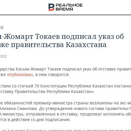
ВО
-Жомарт Токаев подписал указ об
вке правительства Казахстана
2022
дарства Касым-Жомарт Токаев подписал указ об отставке прави
уже
опубликован
, в нем говорится:
ствии со статьей 70 Конституции Республики Казахстан
постан
ставку Правительства Республики Казахстан».
е обязанностей премьер-министра страны возложены на экс-
Алихана Смаилова. До утверждения нового состава правительс
и министры, отправленные в отставку, продолжат исполнять об
НА
тся в действие со дня подписания.
со 2 января Казахстан захлестнула волна протестов против ре