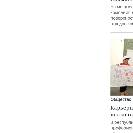
На мощнос
компания 
поверхнос
отходов с
Общество
Карьерн
школьн
В республи
профорие