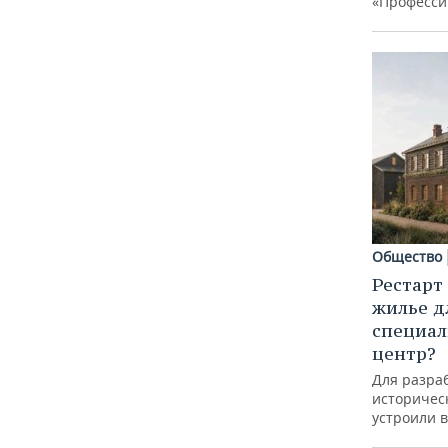
«Професси
Общество
Рестарт
жилье д
специал
центр?
Для разра
историческ
устроили 