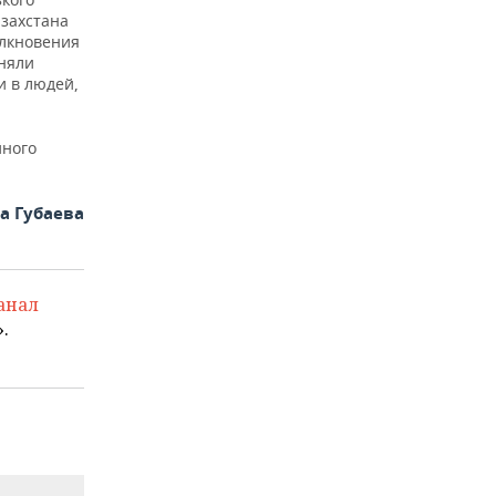
захстана
олкновения
няли
и в людей,
ного
 Губаева
анал
.