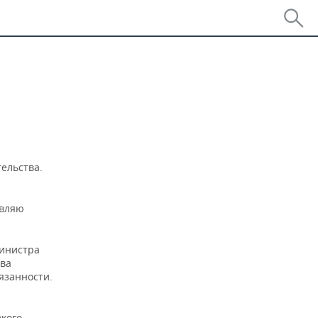
тельства.
овляю
министра
тва
язанности.
зкого