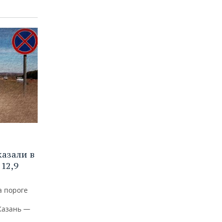
азали в
12,9
а пороге
Казань —