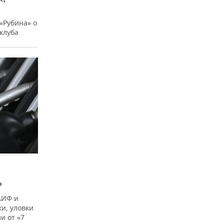
«Рубина» о
клуба
?
АИФ и
и, уловки
и от «7