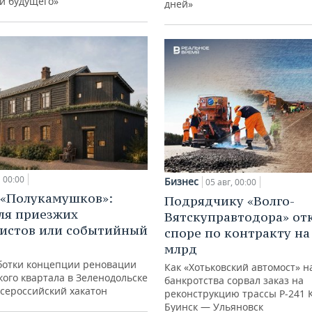
и будущего»
дней»
00:00
Бизнес
05 авг, 00:00
 «Полукамушков»:
Подрядчику «Волго-
ля приезжих
Вятскуправтодора» отк
истов или событийный
споре по контракту на 
млрд
ботки концепции реновации
Как «Хотьковский автомост» н
ого квартала в Зеленодольске
банкротства сорвал заказ на
всероссийский хакатон
реконструкцию трассы Р‑241 
Буинск — Ульяновск