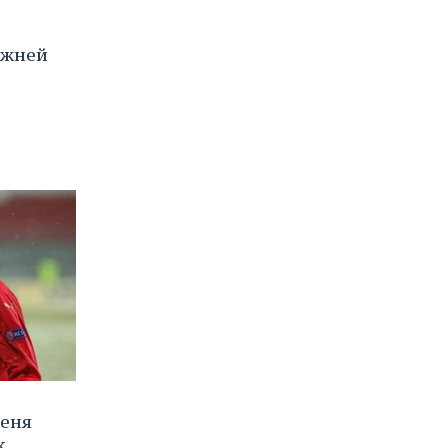
ижней
меня
,