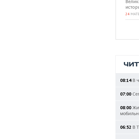
Велик
истор
24
МАТ
ЧИ
В ч
08:14
Сег
07:00
Жит
08:00
мобильн
В Т
06:52