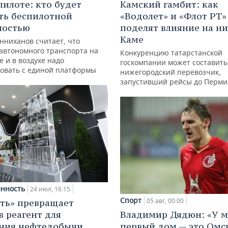
Камский гамбит: как
пилоте: кто будет
«Водолет» и «Флот РТ»
ть беспилотной
поделят влияние на н
ностью
Каме
нниханов считает, что
автономного транспорта на
Конкуренцию татарстанской
е и в воздухе надо
госкомпании может составить
овать с единой платформы
нижегородский перевозчик,
запустивший рейсы до Перми
нность
24 июл, 16:15
Спорт
05 авг, 00:00
ть» превращает
Владимир Дядюн: «У 
в реагент для
первый дом — это Омск
ния нефтедобычи