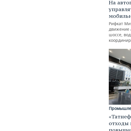
На авто
управля
мобиль
Рифкат Ми
движение 
шоссе, вод
координир
Промышле
«Татнеф
отходы 
повыше