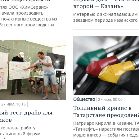
второй — Казань»
тях ООО «ХимСервис»
начала производить
Интервью с экс-нападающим 
тно-активные вещества из
звездном периоде казанского 
обственного производства
Общество
27 июл, 00:00
27 июл, 16:15
Топливный кризис в
ый тест-драйв для
Татарстане преодолен
иков
Патриарх Кирилл в Казани, Т
ке начал работу
«Татнефть» нарастили поставк
нтационный форум
мошенников — события недел