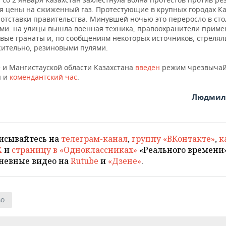
 цены на сжиженный газ. Протестующие в крупных городах Ка
 отставки правительства. Минувшей ночью это переросло в ст
ами: на улицы вышла военная техника, правоохранители приме
вые гранаты и, по сообщениям некоторых источников, стрелял
ительно, резиновыми пулями.
е и Мангистауской области Казахстана
введен
режим чрезвычай
я и
комендантский час
.
Людмила
исывайтесь на
телеграм-канал
,
группу «ВКонтакте»
,
к
X
и
страницу в «Одноклассниках»
«Реального времени»
невные видео на
Rutube
и
«Дзене»
.
во