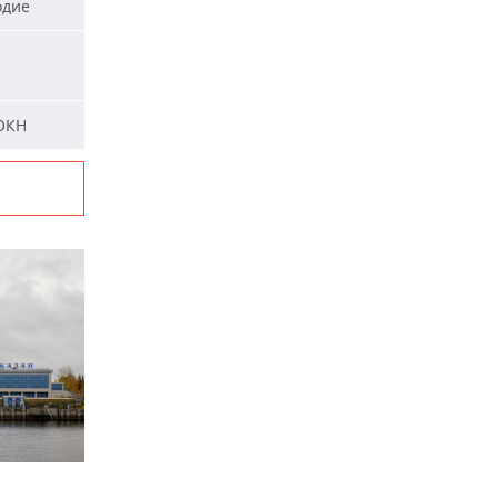
одие
 ОКН