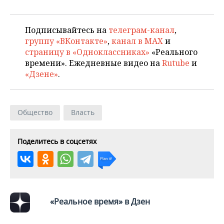
ВОДНЫЕ ВИДЫ СПОРТА
ОБРАЗОВАНИЕ
ХОККЕЙ С МЯЧОМ
ПРОИСШЕСТВИЯ
Подписывайтесь на
телеграм-канал
,
группу «ВКонтакте»
,
канал в MAX
и
страницу в «Одноклассниках»
«Реального
времени». Ежедневные видео на
Rutube
и
«Дзене»
.
Общество
Власть
Поделитесь в соцсетях
«Реальное время» в Дзен