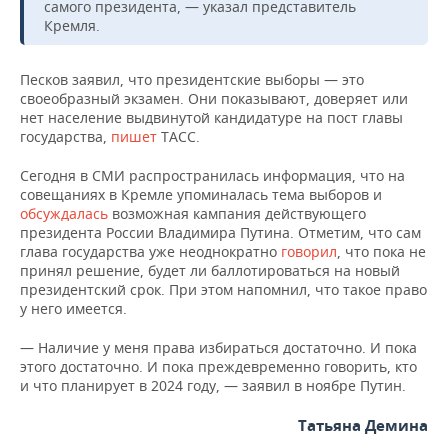
НЕФТЕХИМИЯ
самого президента, — указал представитель
Кремля.
РОЗНИЧНАЯ ТОРГОВЛЯ
НОВОСТИ ТЕХНОЛОГИЙ
МЕРОПРИЯТИЯ
НЕФТЬ
Песков заявил, что президентские выборы — это
ТРАНСПОРТ
IT
НОВОСТИ МЕРОПРИЯТИЙ
СПОРТ
ОПК
своеобразный экзамен. Они показывают, доверяет или
нет население выдвинутой кандидатуре на пост главы
УСЛУГИ
МЕДИА
ВЫЕЗДНАЯ РЕДАКЦИЯ
НОВОСТИ СПОРТА
ОБЩЕСТВО
государства,
пишет
ТАСС.
ЭНЕРГЕТИКА
ТЕЛЕКОММУНИКАЦИИ
БИЗНЕС-БРАНЧИ
ФУТБОЛ
НОВОСТИ ОБЩЕСТВА
ФОТОГАЛЕРЕЯ
Сегодня в СМИ распространилась информация, что на
совещаниях в Кремле упоминалась тема выборов и
обсуждалась
возможная кампания действующего
ONLINE-КОНФЕРЕНЦИИ
ХОККЕЙ
ВЛАСТЬ
СЮЖЕТЫ
президента России Владимира Путина. Отметим, что сам
глава государства уже неоднократно
говорил
, что пока не
ОТКРЫТАЯ ЛЕКЦИЯ
БАСКЕТБОЛ
ИНФРАСТРУКТУРА
СПРАВОЧНИК
принял решение, будет ли баллотироваться на новый
президентский срок. При этом напомнил, что такое право
у него имеется.
ВОЛЕЙБОЛ
ИСТОРИЯ
СПИСОК ПЕРСОН
ПОЛНАЯ ВЕРСИЯ
— Наличие у меня права избираться достаточно. И пока
КИБЕРСПОРТ
КУЛЬТУРА
СПИСОК КОМПАНИЙ
этого достаточно. И пока преждевременно говорить, кто
и что планирует в 2024 году, — заявил в ноябре Путин.
ФИГУРНОЕ КАТАНИЕ
МЕДИЦИНА
Татьяна Демина