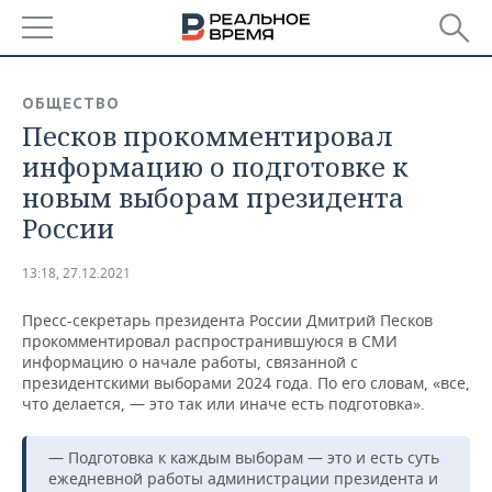
РЕГИОНЫ
ОБЩЕСТВО
Песков прокомментировал
БАШКОРТОСТАН
НОВОСТИ
информацию о подготовке к
ТАТАРСТАН
АНАЛИТИКА
новым выборам президента
России
УДМУРТИЯ
НОВОСТИ АНАЛИТИКИ
ЭКОНОМИКА
13:18, 27.12.2021
ДЕКЛАРАЦИИ О ДОХОДАХ
НОВОСТИ ЭКОНОМИКИ
ПРОМЫШЛЕННОСТЬ
Пресс-секретарь президента России Дмитрий Песков
КОРОЛИ ГОСЗАКАЗА ПФО
ФИНАНСЫ
НОВОСТИ
НЕДВИЖИМОСТЬ
прокомментировал распространившуюся в СМИ
ПРОМЫШЛЕННОСТИ
информацию о начале работы, связанной с
ВУЗЫ ТАТАРСТАНА
БАНКИ
НОВОСТИ НЕДВИЖИМОСТИ
АВТО
президентскими выборами 2024 года. По его словам, «все,
АГРОПРОМ
что делается, — это так или иначе есть подготовка».
КОМУ ПРИНАДЛЕЖАТ
БЮДЖЕТ
НОВОСТИ АВТО
БИЗНЕС
ТОРГОВЫЕ ЦЕНТРЫ
МАШИНОСТРОЕНИЕ
— Подготовка к каждым выборам — это и есть суть
ТАТАРСТАНА
ежедневной работы администрации президента и
ИНВЕСТИЦИИ
НОВОСТИ БИЗНЕСА
ТЕХНОЛОГИИ