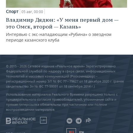
Спорт
05 авг, 00:00
Владимир Дядюн: «У меня первый дом —
это Омск, второй — Казань»
Интервью с экс-нападающим «Рубина» о звездном
периоде казанского клуба
© 2015 - 2026 Сетевое издание «Реальное время» Зарегистрировано
Федеральной службой по надзору в сфере связи, информационных
технологий и массовых коммуникаций (Роскомнадзор) –
регистрационный номер ЭЛ № ФС 77 - 79627 от 18 декабря 2020 г. (ранее
свидетельство Эл № ФС 77-59331 от 18 сентября 2014 г.)
Использование материалов Реального Времени разрешено только с
предварительного согласия правообладателей, упоминание сайта и
прямая гиперссылка обязательны при частичном или полном
воспроизведении материалов.
18+
RU
EN