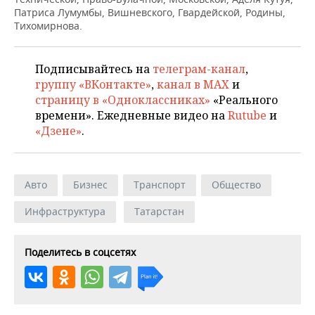
НЕФТЕХИМИЯ
Патриса Лумумбы, Вишневского, Гвардейской, Родины,
Тихомирнова.
РОЗНИЧНАЯ ТОРГОВЛЯ
НОВОСТИ ТЕХНОЛОГИЙ
МЕРОПРИЯТИЯ
НЕФТЬ
ТРАНСПОРТ
IT
НОВОСТИ МЕРОПРИЯТИЙ
СПОРТ
Подписывайтесь на
телеграм-канал
,
ОПК
группу «ВКонтакте»
,
канал в MAX
и
УСЛУГИ
МЕДИА
ВЫЕЗДНАЯ РЕДАКЦИЯ
НОВОСТИ СПОРТА
ОБЩЕСТВО
страницу в «Одноклассниках»
«Реального
ЭНЕРГЕТИКА
времени». Ежедневные видео на
Rutube
и
ТЕЛЕКОММУНИКАЦИИ
БИЗНЕС-БРАНЧИ
ФУТБОЛ
НОВОСТИ ОБЩЕСТВА
ФОТОГАЛЕРЕЯ
«Дзене»
.
ONLINE-КОНФЕРЕНЦИИ
ХОККЕЙ
ВЛАСТЬ
СЮЖЕТЫ
Авто
Бизнес
Транспорт
Общество
ОТКРЫТАЯ ЛЕКЦИЯ
БАСКЕТБОЛ
ИНФРАСТРУКТУРА
СПРАВОЧНИК
Инфраструктура
Татарстан
ВОЛЕЙБОЛ
ИСТОРИЯ
СПИСОК ПЕРСОН
ПОЛНАЯ ВЕРСИЯ
КИБЕРСПОРТ
КУЛЬТУРА
СПИСОК КОМПАНИЙ
Поделитесь в соцсетях
ФИГУРНОЕ КАТАНИЕ
МЕДИЦИНА