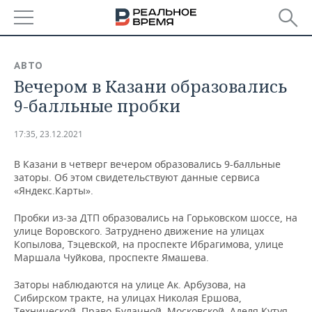
РЕГИОНЫ
АВТО
Вечером в Казани образовались
БАШКОРТОСТАН
НОВОСТИ
9-балльные пробки
ТАТАРСТАН
АНАЛИТИКА
17:35, 23.12.2021
УДМУРТИЯ
НОВОСТИ АНАЛИТИКИ
ЭКОНОМИКА
В Казани в четверг вечером образовались 9-балльные
заторы. Об этом свидетельствуют данные сервиса
ДЕКЛАРАЦИИ О ДОХОДАХ
НОВОСТИ ЭКОНОМИКИ
ПРОМЫШЛЕННОСТЬ
«Яндекс.Карты».
КОРОЛИ ГОСЗАКАЗА ПФО
ФИНАНСЫ
НОВОСТИ
НЕДВИЖИМОСТЬ
Пробки из-за ДТП образовались на Горьковском шоссе, на
ПРОМЫШЛЕННОСТИ
улице Воровского. Затруднено движение на улицах
ВУЗЫ ТАТАРСТАНА
БАНКИ
НОВОСТИ НЕДВИЖИМОСТИ
АВТО
Копылова, Тэцевской, на проспекте Ибрагимова, улице
АГРОПРОМ
Маршала Чуйкова, проспекте Ямашева.
КОМУ ПРИНАДЛЕЖАТ
БЮДЖЕТ
НОВОСТИ АВТО
БИЗНЕС
ТОРГОВЫЕ ЦЕНТРЫ
МАШИНОСТРОЕНИЕ
Заторы наблюдаются на улице Ак. Арбузова, на
ТАТАРСТАНА
Сибирском тракте, на улицах Николая Ершова,
ИНВЕСТИЦИИ
НОВОСТИ БИЗНЕСА
ТЕХНОЛОГИИ
Технической, Право-Булачной, Московской, Аделя Кутуя,