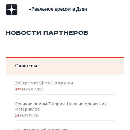
ВОДНЫЕ ВИДЫ СПОРТА
ОБРАЗОВАНИЕ
«Реальное время» в Дзен
ХОККЕЙ С МЯЧОМ
ПРОИСШЕСТВИЯ
НОВОСТИ ПАРТНЕРОВ
Сюжеты
XVI саммит БРИКС в Казани
499
МАТЕРИАЛОВ
Великие воины Татарии. Цикл исторических
материалов
24
МАТЕРИАЛА