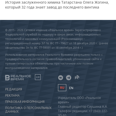
История заслуженного химика Татарстана Олега Жогина,
который 32 года знает завод до последнего винтика
© 2015 - 2026 Сетевое издание «Реальное время» Зарегистрировано
Федеральной службой по надзору в сфере связи, информационных
технологий и массовых коммуникаций (Роскомнадзор) –
регистрационный номер ЭЛ № ФС 77 - 79627 от 18 декабря 2020 г. (ранее
свидетельство Эл № ФС 77-59331 от 18 сентября 2014 г.)
Использование материалов Реального Времени разрешено только с
предварительного согласия правообладателей, упоминание сайта и
прямая гиперссылка обязательны при частичном или полном
воспроизведении материалов.
18+
RU
EN
РЕДАКЦИЯ
РЕКЛАМА
Учредитель ООО «Реальное
ПРАВОВАЯ ИНФОРМАЦИЯ
время»
Главный редактор Саушина А.А.
ПОЛИТИКА О ПЕРСОНАЛЬНЫХ
Телефон редакции: +7 (843) 222-
ДАННЫХ
90-80