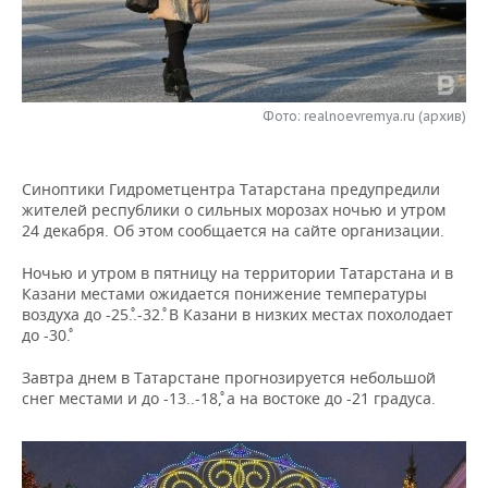
НЕФТЕХИМИЯ
РОЗНИЧНАЯ ТОРГОВЛЯ
НОВОСТИ ТЕХНОЛОГИЙ
МЕРОПРИЯТИЯ
НЕФТЬ
ТРАНСПОРТ
IT
НОВОСТИ МЕРОПРИЯТИЙ
СПОРТ
ОПК
Фото: realnoevremya.ru (архив)
УСЛУГИ
МЕДИА
ВЫЕЗДНАЯ РЕДАКЦИЯ
НОВОСТИ СПОРТА
ОБЩЕСТВО
ЭНЕРГЕТИКА
Синоптики Гидрометцентра Татарстана предупредили
ТЕЛЕКОММУНИКАЦИИ
БИЗНЕС-БРАНЧИ
ФУТБОЛ
НОВОСТИ ОБЩЕСТВА
ФОТОГАЛЕРЕЯ
жителей республики о сильных морозах ночью и утром
24 декабря. Об этом сообщается на сайте организации.
ONLINE-КОНФЕРЕНЦИИ
ХОККЕЙ
ВЛАСТЬ
СЮЖЕТЫ
Ночью и утром в пятницу на территории Татарстана и в
ОТКРЫТАЯ ЛЕКЦИЯ
БАСКЕТБОЛ
ИНФРАСТРУКТУРА
СПРАВОЧНИК
Казани местами ожидается понижение температуры
воздуха до -25˚..-32˚. В Казани в низких местах похолодает
до -30˚.
ВОЛЕЙБОЛ
ИСТОРИЯ
СПИСОК ПЕРСОН
ПОЛНАЯ ВЕРСИЯ
Завтра днем в Татарстане прогнозируется небольшой
КИБЕРСПОРТ
КУЛЬТУРА
СПИСОК КОМПАНИЙ
снег местами и до -13..-18˚, а на востоке до -21 градуса.
ФИГУРНОЕ КАТАНИЕ
МЕДИЦИНА