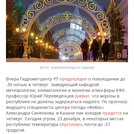
ВОДНЫЕ ВИДЫ СПОРТА
ОБРАЗОВАНИЕ
ХОККЕЙ С МЯЧОМ
ПРОИСШЕСТВИЯ
Фото: realnoevremya.ru (архив)
Вчера Гидрометцентр РТ
предупредил
о похолодании до
-30 ночью в четверг. Заведующий кафедрой
метеорологии, климатологии и экологии атмосферы КФУ,
профессор Юрий Переведенцев
заявил,
что морозы в
республике не должны задержаться надолго. По прогнозу
ведущего специалиста центра погоды «Фобос»
Александра Синенкова, в Казани пик холодов
придется
на
четверг. Сегодня утром, 23 декабря, в некоторых местах
республики температура
опустилась
почти до -27
градусов.