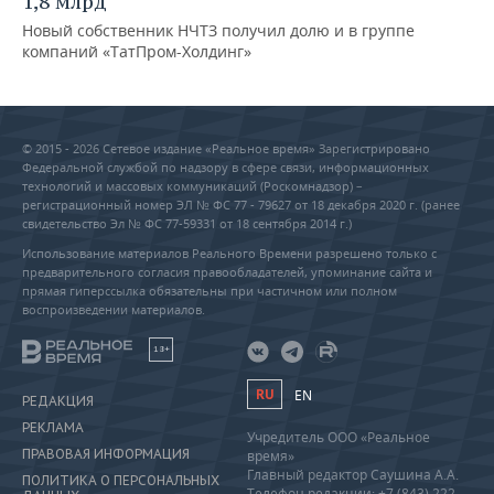
1,8 млрд
Новый собственник НЧТЗ получил долю и в группе
компаний «ТатПром-Холдинг»
© 2015 - 2026 Сетевое издание «Реальное время» Зарегистрировано
Федеральной службой по надзору в сфере связи, информационных
технологий и массовых коммуникаций (Роскомнадзор) –
регистрационный номер ЭЛ № ФС 77 - 79627 от 18 декабря 2020 г. (ранее
свидетельство Эл № ФС 77-59331 от 18 сентября 2014 г.)
Использование материалов Реального Времени разрешено только с
предварительного согласия правообладателей, упоминание сайта и
прямая гиперссылка обязательны при частичном или полном
воспроизведении материалов.
18+
RU
EN
РЕДАКЦИЯ
РЕКЛАМА
Учредитель ООО «Реальное
ПРАВОВАЯ ИНФОРМАЦИЯ
время»
Главный редактор Саушина А.А.
ПОЛИТИКА О ПЕРСОНАЛЬНЫХ
Телефон редакции: +7 (843) 222-