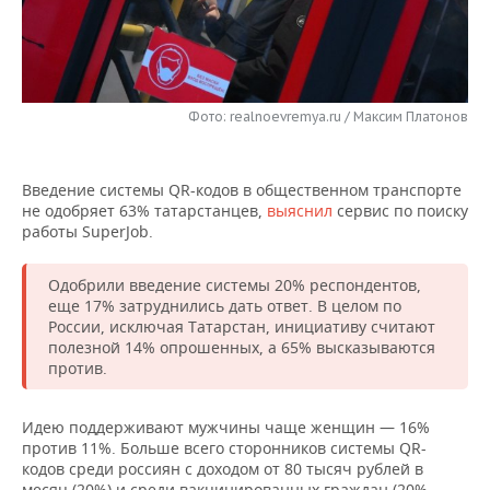
НЕФТЕХИМИЯ
РОЗНИЧНАЯ ТОРГОВЛЯ
НОВОСТИ ТЕХНОЛОГИЙ
МЕРОПРИЯТИЯ
НЕФТЬ
ТРАНСПОРТ
IT
НОВОСТИ МЕРОПРИЯТИЙ
СПОРТ
ОПК
Фото: realnoevremya.ru / Максим Платонов
УСЛУГИ
МЕДИА
ВЫЕЗДНАЯ РЕДАКЦИЯ
НОВОСТИ СПОРТА
ОБЩЕСТВО
ЭНЕРГЕТИКА
Введение системы QR-кодов в общественном транспорте
ТЕЛЕКОММУНИКАЦИИ
БИЗНЕС-БРАНЧИ
ФУТБОЛ
НОВОСТИ ОБЩЕСТВА
ФОТОГАЛЕРЕЯ
не одобряет 63% татарстанцев,
выяснил
сервис по поиску
работы SuperJob.
ONLINE-КОНФЕРЕНЦИИ
ХОККЕЙ
ВЛАСТЬ
СЮЖЕТЫ
Одобрили введение системы 20% респондентов,
ОТКРЫТАЯ ЛЕКЦИЯ
БАСКЕТБОЛ
ИНФРАСТРУКТУРА
СПРАВОЧНИК
еще 17% затруднились дать ответ. В целом по
России, исключая Татарстан, инициативу считают
ВОЛЕЙБОЛ
ИСТОРИЯ
СПИСОК ПЕРСОН
ПОЛНАЯ ВЕРСИЯ
полезной 14% опрошенных, а 65% высказываются
против.
КИБЕРСПОРТ
КУЛЬТУРА
СПИСОК КОМПАНИЙ
Идею поддерживают мужчины чаще женщин — 16%
ФИГУРНОЕ КАТАНИЕ
МЕДИЦИНА
против 11%. Больше всего сторонников системы QR-
кодов среди россиян с доходом от 80 тысяч рублей в
месяц (20%) и среди вакцинированных граждан (20%