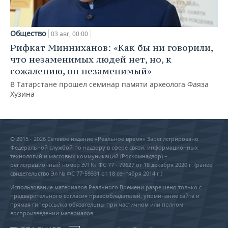
Общество
03 авг, 00:00
Рифкат Минниханов: «Как бы ни говорили,
что незаменимых людей нет, но, к
сожалению, он незаменимый»
В Татарстане прошел семинар памяти археолога Фаяза
Хузина
© 2015 - 2026 Сетевое издание «Реальное время» Зарегистрировано
Федеральной службой по надзору в сфере связи, информационных
технологий и массовых коммуникаций (Роскомнадзор) –
регистрационный номер ЭЛ № ФС 77 - 79627 от 18 декабря 2020 г. (ранее
свидетельство Эл № ФС 77-59331 от 18 сентября 2014 г.)
Использование материалов Реального Времени разрешено только с
предварительного согласия правообладателей, упоминание сайта и
прямая гиперссылка обязательны при частичном или полном
воспроизведении материалов.