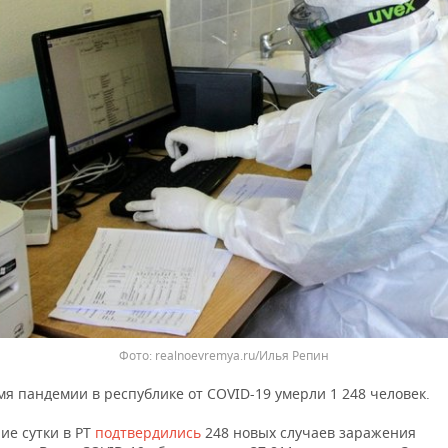
realnoevremya.ru/Илья Репин
мя пандемии в республике от COVID-19 умерли 1 248 человек.
ие сутки в РТ
подтвердились
248 новых случаев заражения