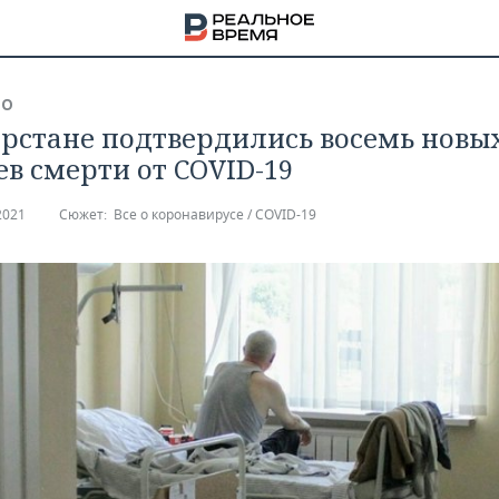
ВО
арстане подтвердились восемь новы
ев смерти от COVID-19
2021
Сюжет:
Все о коронавирусе / COVID-19
НА