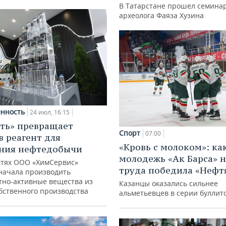
В Татарстане прошел семина
археолога Фаяза Хузина
нность
24 июл, 16:15
ть» превращает
Спорт
07:00
в реагент для
«Кровь с молоком»: ка
ния нефтедобычи
молодежь «Ак Барса» н
тях ООО «ХимСервис»
труда победила «Нефт
начала производить
тно-активные вещества из
Казанцы оказались сильнее
обственного производства
альметьевцев в серии буллит