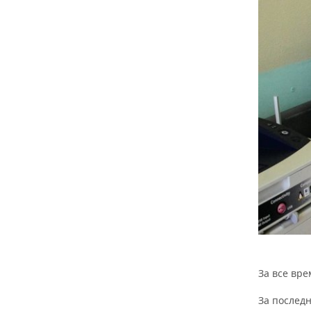
ВОДНЫЕ ВИДЫ СПОРТА
ОБРАЗОВАНИЕ
ХОККЕЙ С МЯЧОМ
ПРОИСШЕСТВИЯ
За все вре
За последн