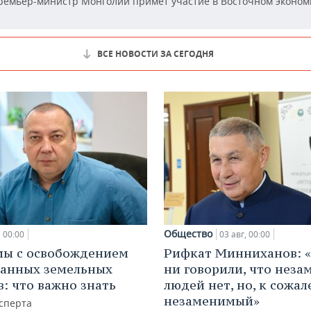
емьер-министр Монголии примет участие в Восточном эконом
ВСЕ НОВОСТИ ЗА СЕГОДНЯ
Общество
00:00
03 авг, 00:00
мы с освобождением
Рифкат Минниханов: «
анных земельных
ни говорили, что нез
в: что важно знать
людей нет, но, к сожал
незаменимый»
сперта