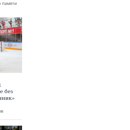
р памяти
к
е без
яник»
ов