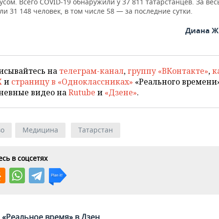
сом. Всего COVID-19 обнаружили у 37 811 татарстанцев. За вес
и 31 148 человек, в том числе 58 — за последние сутки.
Диана Ж
исывайтесь на
телеграм-канал
,
группу «ВКонтакте»
,
к
X
и
страницу в «Одноклассниках»
«Реального времени»
невные видео на
Rutube
и
«Дзене»
.
во
Медицина
Татарстан
сь в соцсетях
«Реальное время» в Дзен