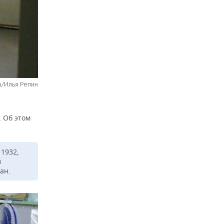
u/Илья Репин
. Об этом
1932,
в
ан.