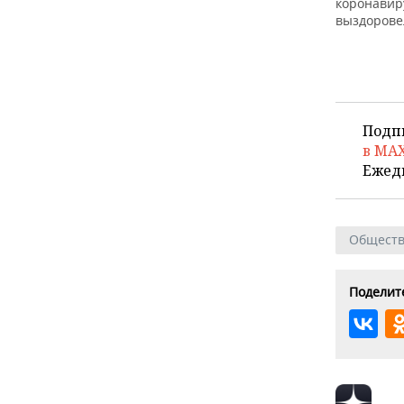
коронавиру
выздоровел
Подп
в MA
Ежед
Общест
Поделите