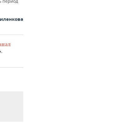
ь период
иленкова
анал
.