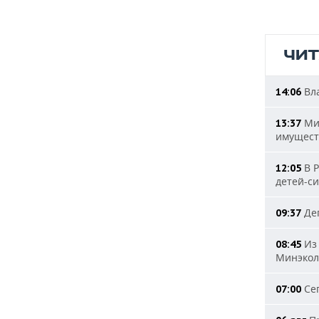
ЧИ
Вла
14:06
Мин
13:37
имущест
В Р
12:05
детей-с
Деп
09:37
Из 
08:45
Минэкол
Сег
07:00