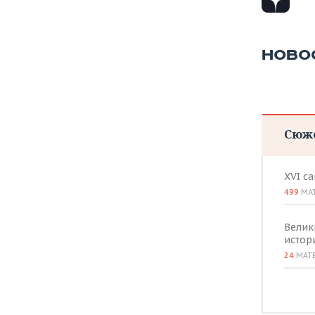
НОВО
Сюж
XVI с
499
МА
Велик
истор
24
МАТ