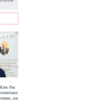
ическом
Как бы
аменимых
ению, он