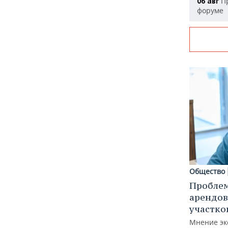
Пр
06 авг
форуме
Общество
Пробле
арендов
участко
Мнение эк