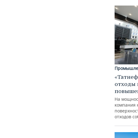
Промышле
«Татнеф
отходы 
повыше
На мощнос
компания 
поверхнос
отходов с