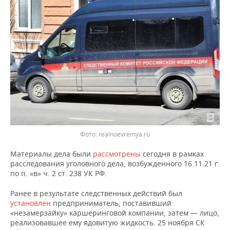
ВОДНЫЕ ВИДЫ СПОРТА
ОБРАЗОВАНИЕ
ХОККЕЙ С МЯЧОМ
ПРОИСШЕСТВИЯ
Фото: realnoevremya.ru
Материалы дела были
рассмотрены
сегодня в рамках
расследования уголовного дела, возбужденного 16.11.21 г.
по п. «в» ч. 2 ст. 238 УК РФ.
Ранее в результате следственных действий был
установлен
предприниматель, поставивший
«незамерзайку» каршеринговой компании, затем — лицо,
реализовавшее ему ядовитую жидкость. 25 ноября СК