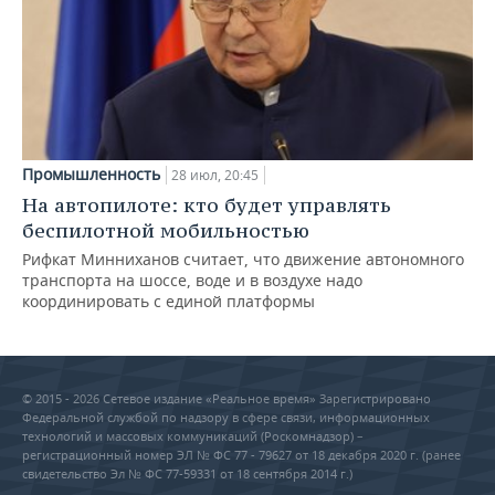
Промышленность
28 июл, 20:45
На автопилоте: кто будет управлять
беспилотной мобильностью
Рифкат Минниханов считает, что движение автономного
транспорта на шоссе, воде и в воздухе надо
координировать с единой платформы
© 2015 - 2026 Сетевое издание «Реальное время» Зарегистрировано
Федеральной службой по надзору в сфере связи, информационных
технологий и массовых коммуникаций (Роскомнадзор) –
регистрационный номер ЭЛ № ФС 77 - 79627 от 18 декабря 2020 г. (ранее
свидетельство Эл № ФС 77-59331 от 18 сентября 2014 г.)