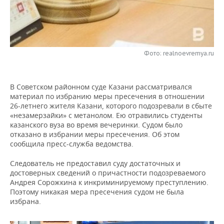
НЕФТЕХИМИЯ
РОЗНИЧНАЯ ТОРГОВЛЯ
НОВОСТИ ТЕХНОЛОГИЙ
МЕРОПРИЯТИЯ
НЕФТЬ
ТРАНСПОРТ
IT
НОВОСТИ МЕРОПРИЯТИЙ
СПОРТ
ОПК
Фото: realnoevremya.ru
УСЛУГИ
МЕДИА
ВЫЕЗДНАЯ РЕДАКЦИЯ
НОВОСТИ СПОРТА
ОБЩЕСТВО
ЭНЕРГЕТИКА
В Советском районном суде Казани рассматривался
ТЕЛЕКОММУНИКАЦИИ
БИЗНЕС-БРАНЧИ
ФУТБОЛ
НОВОСТИ ОБЩЕСТВА
ФОТОГАЛЕРЕЯ
материал по избранию меры пресечения в отношении
26-летнего жителя Казани, которого подозревали в сбыте
ONLINE-КОНФЕРЕНЦИИ
ХОККЕЙ
ВЛАСТЬ
СЮЖЕТЫ
«незамерзайки» с метанолом. Ею отравились студенты
казанского вуза во время вечеринки. Судом было
ОТКРЫТАЯ ЛЕКЦИЯ
БАСКЕТБОЛ
ИНФРАСТРУКТУРА
СПРАВОЧНИК
отказано в избрании меры пресечения. Об этом
сообщила пресс-служба ведомства.
ВОЛЕЙБОЛ
ИСТОРИЯ
СПИСОК ПЕРСОН
ПОЛНАЯ ВЕРСИЯ
Следователь не предоставил суду достаточных и
достоверных сведений о причастности подозреваемого
КИБЕРСПОРТ
КУЛЬТУРА
СПИСОК КОМПАНИЙ
Андрея Сорожкина к инкриминируемому преступлению.
Поэтому никакая мера пресечения судом не была
избрана.
ФИГУРНОЕ КАТАНИЕ
МЕДИЦИНА