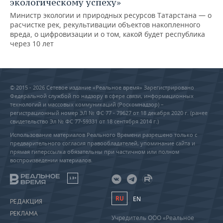
экологическому успеху»
Министр экологии и природных ресурсов Татарстана — о
расчистке рек, рекультивации объектов накопленного
вреда, о цифровизации и о том, какой будет республика
через 10 лет
© 2015 - 2026 Сетевое издание «Реальное время» Зарегистрировано
Федеральной службой по надзору в сфере связи, информационных
технологий и массовых коммуникаций (Роскомнадзор) –
регистрационный номер ЭЛ № ФС 77 - 79627 от 18 декабря 2020 г. (ранее
свидетельство Эл № ФС 77-59331 от 18 сентября 2014 г.)
Использование материалов Реального Времени разрешено только с
предварительного согласия правообладателей, упоминание сайта и
прямая гиперссылка обязательны при частичном или полном
воспроизведении материалов.
18+
RU
EN
РЕДАКЦИЯ
РЕКЛАМА
Учредитель ООО «Реальное