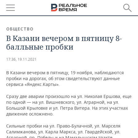
РЕГИОНЫ
ОБЩЕСТВО
В Казани вечером в пятницу 8-
БАШКОРТОСТАН
НОВОСТИ
балльные пробки
ТАТАРСТАН
АНАЛИТИКА
17:36, 19.11.2021
УДМУРТИЯ
НОВОСТИ АНАЛИТИКИ
ЭКОНОМИКА
В Казани вечером в пятницу, 19 ноября, наблюдаются
пробки на дорогах, об этом свидетельствуют данные
ДЕКЛАРАЦИИ О ДОХОДАХ
НОВОСТИ ЭКОНОМИКИ
ПРОМЫШЛЕННОСТЬ
сервиса «Яндекс.Карты».
КОРОЛИ ГОСЗАКАЗА ПФО
ФИНАНСЫ
НОВОСТИ
НЕДВИЖИМОСТЬ
Сразу две аварии произошло на ул. Николая Ершова, еще
ПРОМЫШЛЕННОСТИ
по одной — на ул. Вишневского, ул. Аграрной, на ул.
ВУЗЫ ТАТАРСТАНА
БАНКИ
НОВОСТИ НЕДВИЖИМОСТИ
АВТО
Большой Крыловке и ул. Петра Витера. На этих участках
АГРОПРОМ
движение осложнено.
КОМУ ПРИНАДЛЕЖАТ
БЮДЖЕТ
НОВОСТИ АВТО
БИЗНЕС
ТОРГОВЫЕ ЦЕНТРЫ
МАШИНОСТРОЕНИЕ
Сильные пробки на ул. Право-Булачной, ул. Марселя
ТАТАРСТАНА
Салимжанова, ул. Карла Маркса, ул. Гвардейской, ул.
ИНВЕСТИЦИИ
НОВОСТИ БИЗНЕСА
ТЕХНОЛОГИИ
Аграрной, пр. Победы и на Мамадышском тракте.