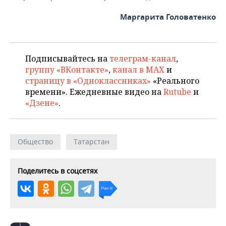
ВОДНЫЕ ВИДЫ СПОРТА
ОБРАЗОВАНИЕ
Маргарита Головатенко
ХОККЕЙ С МЯЧОМ
ПРОИСШЕСТВИЯ
Подписывайтесь на
телеграм-канал
,
группу «ВКонтакте»
,
канал в MAX
и
страницу в «Одноклассниках»
«Реального
времени». Ежедневные видео на
Rutube
и
«Дзене»
.
Общество
Татарстан
Поделитесь в соцсетях