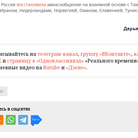
я Россия
восстановила
авиасообщение на взаимной основе с Та
 Ираном, Нидерландами, Норвегией, Оманом, Словенией, Тунис
Дарь
исывайтесь на
телеграм-канал
,
группу «ВКонтакте»
,
к
X
и
страницу в «Одноклассниках»
«Реального времени»
невные видео на
Rutube
и
«Дзене»
.
во
сь в соцсетях