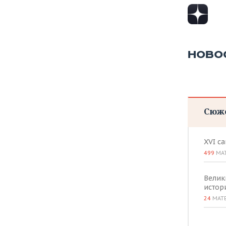
НОВО
Сюж
XVI с
499
МА
Велик
истор
24
МАТ