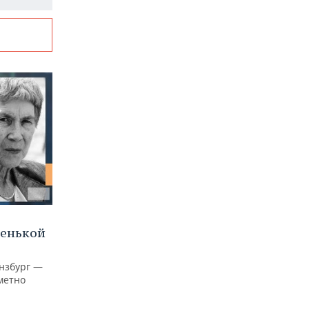
ленькой
нзбург —
аметно