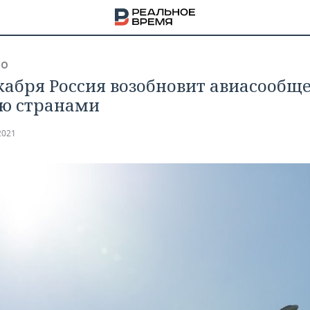
ВО
екабря Россия возобновит авиасообще
ю странами
2021
НА