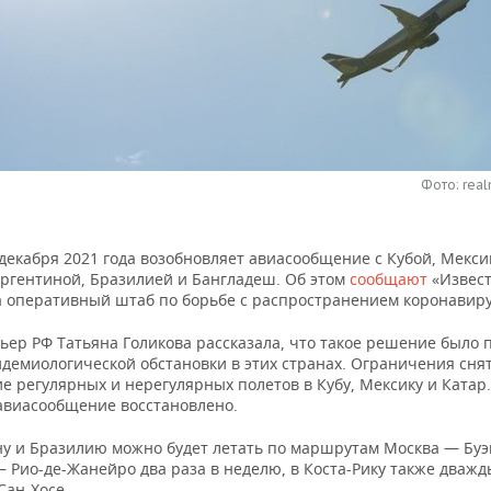
Фото: real
 декабря 2021 года возобновляет авиасообщение с Кубой, Мекси
Аргентиной, Бразилией и Бангладеш. Об этом
сообщают
«Извест
а оперативный штаб по борьбе с распространением коронавиру
ьер РФ Татьяна Голикова рассказала, что такое решение было 
идемиологической обстановки в этих странах. Ограничения сня
 регулярных и нерегулярных полетов в Кубу, Мексику и Катар.
авиасообщение восстановлено.
ну и Бразилию можно будет летать по маршрутам Москва — Буэ
 Рио-де-Жанейро два раза в неделю, в Коста-Рику также дважд
Сан-Хосе.