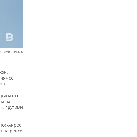
noevremya.ru
кой,
ия» со
са.
принято с
ты на
 С другими
нос-Айрес
ы на рейсе