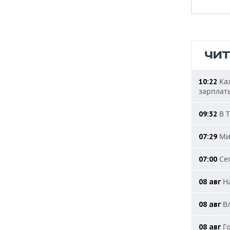
ЧИ
Каж
10:22
зарплат
В Т
09:32
Мин
07:29
Сег
07:00
На
08 авг
Вл
08 авг
Го
08 авг