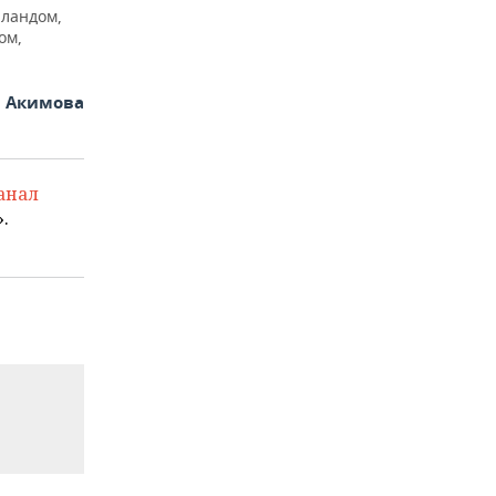
иландом,
ом,
я Акимова
анал
.