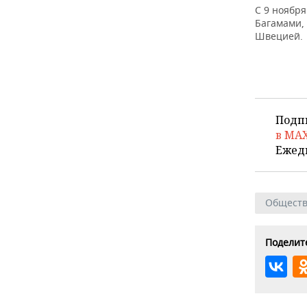
С 9 ноябр
Багамами,
Швецией.
Подп
в MA
Ежед
Общест
Поделите