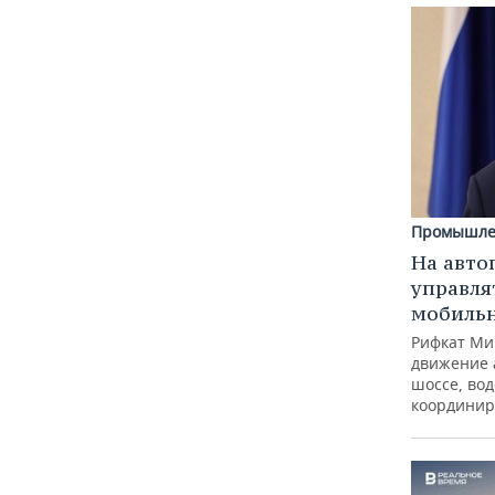
Промышле
На авто
управля
мобиль
Рифкат Ми
движение 
шоссе, вод
координир