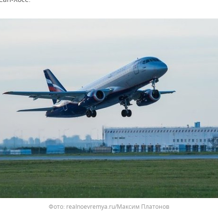
realnoevremya.ru/Максим Платонов