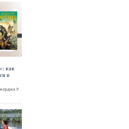
»: как
ся в
жорджа Р.