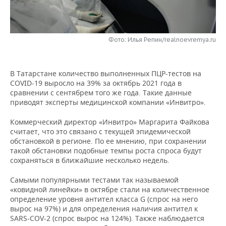
НЕФТЕХИМИЯ
РОЗНИЧНАЯ ТОРГОВЛЯ
НОВОСТИ ТЕХНОЛОГИЙ
МЕРОПРИЯТИЯ
НЕФТЬ
Фото: Илья Репин/realnoevremya.ru
ТРАНСПОРТ
IT
НОВОСТИ МЕРОПРИЯТИЙ
СПОРТ
ОПК
УСЛУГИ
МЕДИА
ВЫЕЗДНАЯ РЕДАКЦИЯ
НОВОСТИ СПОРТА
ОБЩЕСТВО
ЭНЕРГЕТИКА
В Татарстане количество выполненных ПЦР-тестов на
COVID-19 выросло на 39% за октябрь 2021 года в
ТЕЛЕКОММУНИКАЦИИ
БИЗНЕС-БРАНЧИ
ФУТБОЛ
НОВОСТИ ОБЩЕСТВА
ФОТОГАЛЕРЕЯ
сравнении с сентябрем того же года. Такие данные
приводят эксперты медицинской компании «Инвитро».
ONLINE-КОНФЕРЕНЦИИ
ХОККЕЙ
ВЛАСТЬ
СЮЖЕТЫ
Коммерческий директор «Инвитро» Маргарита Файкова
считает, что это связано с текущей эпидемической
ОТКРЫТАЯ ЛЕКЦИЯ
БАСКЕТБОЛ
ИНФРАСТРУКТУРА
СПРАВОЧНИК
обстановкой в регионе. По ее мнению, при сохранении
такой обстановки подобные темпы роста спроса будут
ВОЛЕЙБОЛ
ИСТОРИЯ
СПИСОК ПЕРСОН
ПОЛНАЯ ВЕРСИЯ
сохраняться в ближайшие несколько недель.
Самыми популярными тестами так называемой
КИБЕРСПОРТ
КУЛЬТУРА
СПИСОК КОМПАНИЙ
«ковидной линейки» в октябре стали на количественное
определение уровня антител класса G (спрос на него
ФИГУРНОЕ КАТАНИЕ
МЕДИЦИНА
вырос на 97%) и для определения наличия антител к
SARS-COV-2 (спрос вырос на 124%). Также наблюдается