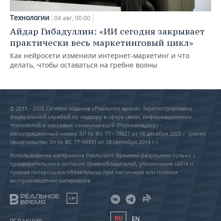
Технологии
04 авг, 00:00
Айдар Гибадуллин: «ИИ сегодня закрывает
практически весь маркетинговый цикл»
Как нейросети изменили интернет-маркетинг и что
делать, чтобы оставаться на гребне волны
© 2015 - 2026 Сетевое издание «Реальное время» Зарегистрировано
Федеральной службой по надзору в сфере связи, информационных
технологий и массовых коммуникаций (Роскомнадзор) –
регистрационный номер ЭЛ № ФС 77 - 79627 от 18 декабря 2020 г. (ранее
свидетельство Эл № ФС 77-59331 от 18 сентября 2014 г.)
Использование материалов Реального Времени разрешено только с
предварительного согласия правообладателей, упоминание сайта и
прямая гиперссылка обязательны при частичном или полном
воспроизведении материалов.
18+
RU
EN