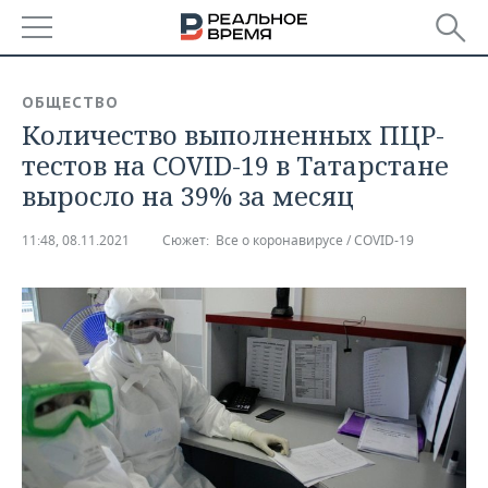
РЕГИОНЫ
ОБЩЕСТВО
Количество выполненных ПЦР-
БАШКОРТОСТАН
НОВОСТИ
тестов на COVID-19 в Татарстане
ТАТАРСТАН
АНАЛИТИКА
выросло на 39% за месяц
УДМУРТИЯ
НОВОСТИ АНАЛИТИКИ
ЭКОНОМИКА
11:48, 08.11.2021
Сюжет:
Все о коронавирусе / COVID-19
ДЕКЛАРАЦИИ О ДОХОДАХ
НОВОСТИ ЭКОНОМИКИ
ПРОМЫШЛЕННОСТЬ
КОРОЛИ ГОСЗАКАЗА ПФО
ФИНАНСЫ
НОВОСТИ
НЕДВИЖИМОСТЬ
ПРОМЫШЛЕННОСТИ
ВУЗЫ ТАТАРСТАНА
БАНКИ
НОВОСТИ НЕДВИЖИМОСТИ
АВТО
АГРОПРОМ
КОМУ ПРИНАДЛЕЖАТ
БЮДЖЕТ
НОВОСТИ АВТО
БИЗНЕС
ТОРГОВЫЕ ЦЕНТРЫ
МАШИНОСТРОЕНИЕ
ТАТАРСТАНА
ИНВЕСТИЦИИ
НОВОСТИ БИЗНЕСА
ТЕХНОЛОГИИ