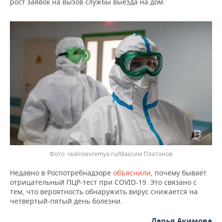
ВОДНЫЕ ВИДЫ СПОРТА
ОБРАЗОВАНИЕ
рост заявок на вызов службы выезда на дом.
ХОККЕЙ С МЯЧОМ
ПРОИСШЕСТВИЯ
realnoevremya.ru/Максим Платонов
Недавно в Роспотребнадзоре
объяснили
, почему бывает
отрицательный ПЦР-тест при COVID-19. Это связано с
тем, что вероятность обнаружить вирус снижается на
четвертый-пятый день болезни.
Дарья Акимова