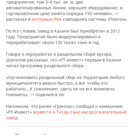
НЕФТЕХИМИЯ
предприятие, там 3–4 тыс. кв. м, две
автоматизированные линии, хорошее оборудование, в
РОЗНИЧНАЯ ТОРГОВЛЯ
НОВОСТИ ТЕХНОЛОГИЙ
МЕРОПРИЯТИЯ
сортировочном цехе занято порядка 150 человек», —
НЕФТЬ
рассказал в
интервью РБК
совладелец системы «Платон».
ТРАНСПОРТ
IT
НОВОСТИ МЕРОПРИЯТИЙ
СПОРТ
ОПК
По его словам, завод в Казани был приобретен в 2013
году. Предприятие было модернизировано и
УСЛУГИ
МЕДИА
ВЫЕЗДНАЯ РЕДАКЦИЯ
НОВОСТИ СПОРТА
ОБЩЕСТВО
перерабатывает около 130 тысяч тонн в год.
ЭНЕРГЕТИКА
ТЕЛЕКОММУНИКАЦИИ
БИЗНЕС-БРАНЧИ
ФУТБОЛ
НОВОСТИ ОБЩЕСТВА
ФОТОГАЛЕРЕЯ
Говоря о переработке и раздельном сборе мусора,
Шипелов рассказал, что «РТ-инвест» первым в Казани
начал программу раздельного сбора.
ONLINE-КОНФЕРЕНЦИИ
ХОККЕЙ
ВЛАСТЬ
СЮЖЕТЫ
«Организовать раздельный сбор на территории любого
ОТКРЫТАЯ ЛЕКЦИЯ
БАСКЕТБОЛ
ИНФРАСТРУКТУРА
СПРАВОЧНИК
муниципалитета можно быстро, а вот чтобы это
работало… К сожалению, здесь не на все возможно
ВОЛЕЙБОЛ
ИСТОРИЯ
СПИСОК ПЕРСОН
ПОЛНАЯ ВЕРСИЯ
повлиять», — поделился он.
Напомним, что ранее «Гринпис» сообщал о намерении
КИБЕРСПОРТ
КУЛЬТУРА
СПИСОК КОМПАНИЙ
«РТ-Инвест»
возвести в Татарстане мусоросжигательный
завод
.
ФИГУРНОЕ КАТАНИЕ
МЕДИЦИНА