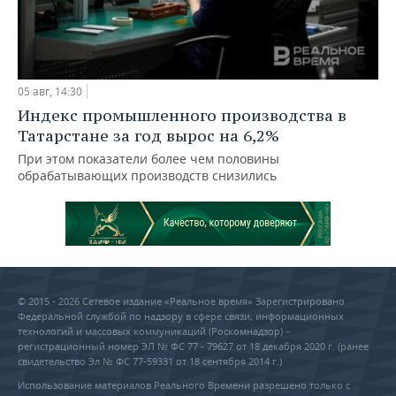
05 авг, 14:30
Индекс промышленного производства в
Татарстане за год вырос на 6,2%
При этом показатели более чем половины
обрабатывающих производств снизились
© 2015 - 2026 Сетевое издание «Реальное время» Зарегистрировано
Федеральной службой по надзору в сфере связи, информационных
технологий и массовых коммуникаций (Роскомнадзор) –
регистрационный номер ЭЛ № ФС 77 - 79627 от 18 декабря 2020 г. (ранее
свидетельство Эл № ФС 77-59331 от 18 сентября 2014 г.)
Использование материалов Реального Времени разрешено только с