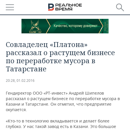
РЕГИОНЫ
БАШКОРТОСТАН
НОВОСТИ
Совладелец «Платона»
ТАТАРСТАН
АНАЛИТИКА
рассказал о растущем бизнесе
по переработке мусора в
УДМУРТИЯ
НОВОСТИ АНАЛИТИКИ
ЭКОНОМИКА
Татарстане
ДЕКЛАРАЦИИ О ДОХОДАХ
НОВОСТИ ЭКОНОМИКИ
ПРОМЫШЛЕННОСТЬ
20:28, 01.02.2016
КОРОЛИ ГОСЗАКАЗА ПФО
ФИНАНСЫ
НОВОСТИ
НЕДВИЖИМОСТЬ
ПРОМЫШЛЕННОСТИ
Гендиректор ООО «РТ-инвест» Андрей Шипелов
рассказал о растущем бизнесе по переработке мусора в
ВУЗЫ ТАТАРСТАНА
БАНКИ
НОВОСТИ НЕДВИЖИМОСТИ
АВТО
Казани и Татарстане. Он отметил, что предприятие
АГРОПРОМ
окупается.
КОМУ ПРИНАДЛЕЖАТ
БЮДЖЕТ
НОВОСТИ АВТО
БИЗНЕС
ТОРГОВЫЕ ЦЕНТРЫ
МАШИНОСТРОЕНИЕ
«Кто-то в технологию вкладывается и делает более
ТАТАРСТАНА
глубоко. У нас такой завод есть в Казани. Это большое
ИНВЕСТИЦИИ
НОВОСТИ БИЗНЕСА
ТЕХНОЛОГИИ