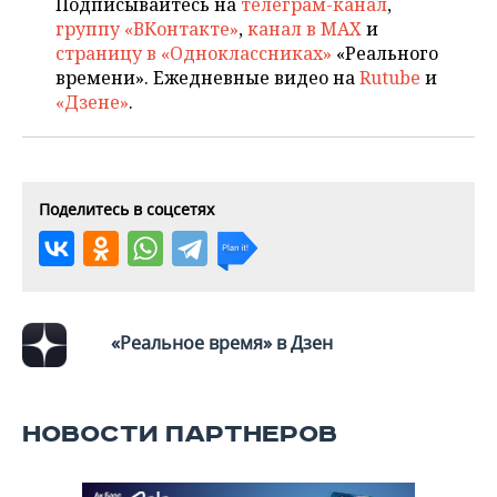
ВОДНЫЕ ВИДЫ СПОРТА
ОБРАЗОВАНИЕ
Подписывайтесь на
телеграм-канал
,
группу «ВКонтакте»
,
канал в MAX
и
страницу в «Одноклассниках»
«Реального
ХОККЕЙ С МЯЧОМ
ПРОИСШЕСТВИЯ
времени». Ежедневные видео на
Rutube
и
«Дзене»
.
Поделитесь в соцсетях
«Реальное время» в Дзен
НОВОСТИ ПАРТНЕРОВ