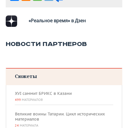
ВОДНЫЕ ВИДЫ СПОРТА
ОБРАЗОВАНИЕ
ХОККЕЙ С МЯЧОМ
ПРОИСШЕСТВИЯ
«Реальное время» в Дзен
НОВОСТИ ПАРТНЕРОВ
Сюжеты
XVI саммит БРИКС в Казани
499
МАТЕРИАЛОВ
Великие воины Татарии. Цикл исторических
материалов
24
МАТЕРИАЛА