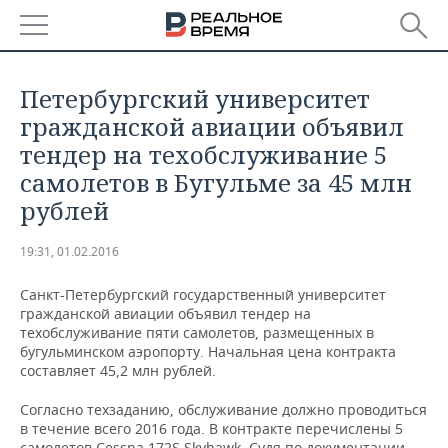
РЕГИОНЫ
Петербургский университет
БАШКОРТОСТАН
НОВОСТИ
гражданской авиации объявил
тендер на техобслуживание 5
ТАТАРСТАН
АНАЛИТИКА
самолетов в Бугульме за 45 млн
рублей
УДМУРТИЯ
НОВОСТИ АНАЛИТИКИ
ЭКОНОМИКА
19:31, 01.02.2016
ДЕКЛАРАЦИИ О ДОХОДАХ
НОВОСТИ ЭКОНОМИКИ
ПРОМЫШЛЕННОСТЬ
Санкт-Петербургский государственный университет
КОРОЛИ ГОСЗАКАЗА ПФО
ФИНАНСЫ
НОВОСТИ
НЕДВИЖИМОСТЬ
гражданской авиации объявил тендер на
ПРОМЫШЛЕННОСТИ
техобслуживание пяти самолетов, размещенных в
ВУЗЫ ТАТАРСТАНА
БАНКИ
НОВОСТИ НЕДВИЖИМОСТИ
АВТО
бугульминском аэропорту. Начальная цена контракта
АГРОПРОМ
составляет 45,2 млн рублей.
КОМУ ПРИНАДЛЕЖАТ
БЮДЖЕТ
НОВОСТИ АВТО
БИЗНЕС
ТОРГОВЫЕ ЦЕНТРЫ
МАШИНОСТРОЕНИЕ
Согласно техзаданию, обслуживание должно проводиться
ТАТАРСТАНА
в течение всего 2016 года. В контракте перечислены 5
ИНВЕСТИЦИИ
НОВОСТИ БИЗНЕСА
ТЕХНОЛОГИИ
самолетов Cessna 172S Skyhawk. Судя по документации,