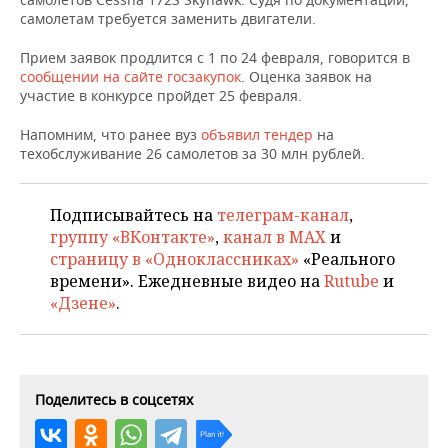
НЕФТЕХИМИЯ
самолетам требуется заменить двигатели.
РОЗНИЧНАЯ ТОРГОВЛЯ
НОВОСТИ ТЕХНОЛОГИЙ
МЕРОПРИЯТИЯ
НЕФТЬ
Прием заявок продлится с 1 по 24 февраля, говорится в
сообщении на сайте госзакупок
. Оценка заявок на
ТРАНСПОРТ
IT
НОВОСТИ МЕРОПРИЯТИЙ
СПОРТ
участие в конкурсе пройдет 25 февраля.
ОПК
УСЛУГИ
МЕДИА
ВЫЕЗДНАЯ РЕДАКЦИЯ
НОВОСТИ СПОРТА
ОБЩЕСТВО
Напомним, что ранее вуз
объявил тендер
на
ЭНЕРГЕТИКА
техобслуживание 26 самолетов за 30 млн рублей.
ТЕЛЕКОММУНИКАЦИИ
БИЗНЕС-БРАНЧИ
ФУТБОЛ
НОВОСТИ ОБЩЕСТВА
ФОТОГАЛЕРЕЯ
Подписывайтесь на
телеграм-канал
,
ONLINE-КОНФЕРЕНЦИИ
ХОККЕЙ
ВЛАСТЬ
СЮЖЕТЫ
группу «ВКонтакте»
,
канал в MAX
и
страницу в «Одноклассниках»
«Реального
ОТКРЫТАЯ ЛЕКЦИЯ
БАСКЕТБОЛ
ИНФРАСТРУКТУРА
СПРАВОЧНИК
времени». Ежедневные видео на
Rutube
и
«Дзене»
.
ВОЛЕЙБОЛ
ИСТОРИЯ
СПИСОК ПЕРСОН
ПОЛНАЯ ВЕРСИЯ
КИБЕРСПОРТ
КУЛЬТУРА
СПИСОК КОМПАНИЙ
Поделитесь в соцсетях
ФИГУРНОЕ КАТАНИЕ
МЕДИЦИНА