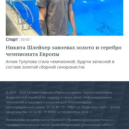
Спорт
00:00
Никита Шлейхер завоевал золото и серебро
чемпионата Европы
Агния Тулупова стала чемпионкой, будучи запасной в
составе золотой сборной синхронисток
© 2015 - 2026 Сетевое издание «Реальное время» Зарегистрировано
Федеральной службой по надзору в сфере связи, информационных
технологий и массовых коммуникаций (Роскомнадзор) –
регистрационный номер ЭЛ № ФС 77 - 79627 от 18 декабря 2020 г. (ранее
свидетельство Эл № ФС 77-59331 от 18 сентября 2014 г.)
Использование материалов Реального Времени разрешено только с
предварительного согласия правообладателей, упоминание сайта и