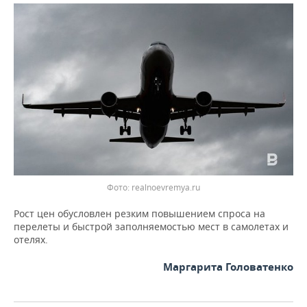
ВОДНЫЕ ВИДЫ СПОРТА
ОБРАЗОВАНИЕ
ХОККЕЙ С МЯЧОМ
ПРОИСШЕСТВИЯ
Фото: realnoevremya.ru
Рост цен обусловлен резким повышением спроса на
перелеты и быстрой заполняемостью мест в самолетах и
отелях.
Маргарита Головатенко