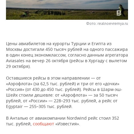
НЕФТЕХИМИЯ
РОЗНИЧНАЯ ТОРГОВЛЯ
НОВОСТИ ТЕХНОЛОГИЙ
МЕРОПРИЯТИЯ
НЕФТЬ
Фото: realnoevremya.ru
ТРАНСПОРТ
IT
НОВОСТИ МЕРОПРИЯТИЙ
СПОРТ
ОПК
УСЛУГИ
МЕДИА
ВЫЕЗДНАЯ РЕДАКЦИЯ
НОВОСТИ СПОРТА
ОБЩЕСТВО
ЭНЕРГЕТИКА
Цены авиабилетов на курорты Турции и Египта из
Москвы достигали 450 тысяч рублей на одного пассажира
ТЕЛЕКОММУНИКАЦИИ
БИЗНЕС-БРАНЧИ
ФУТБОЛ
НОВОСТИ ОБЩЕСТВА
ФОТОГАЛЕРЕЯ
в один конец экономклассом, согласно данным агрегатора
Aviasales на вечер 26 октября (рейсы в Хургаду с вылетом
ONLINE-КОНФЕРЕНЦИИ
ХОККЕЙ
ВЛАСТЬ
СЮЖЕТЫ
29 октября).
Оставшиеся рейсы в этом направлении — от
ОТКРЫТАЯ ЛЕКЦИЯ
БАСКЕТБОЛ
ИНФРАСТРУКТУРА
СПРАВОЧНИК
«Аэрофлота» (за 62,5 тыс. рублей) и три от его «дочки»
«Россия» (от 430 до 450 тыс. рублей). Рейсы в Шарм-эш-
ВОЛЕЙБОЛ
ИСТОРИЯ
СПИСОК ПЕРСОН
ПОЛНАЯ ВЕРСИЯ
Шейх стоили дешевле: от «Аэрофлота» — за 50 тысяч
рублей, от «России» — 228–293 тыс. рублей, а рейс от
Egyptair — 255–305 тыс. рублей.
КИБЕРСПОРТ
КУЛЬТУРА
СПИСОК КОМПАНИЙ
В Анталью от авиакомпании Nordwind рейс стоил 352
ФИГУРНОЕ КАТАНИЕ
МЕДИЦИНА
тыс. рублей,
сообщают
«Известия».