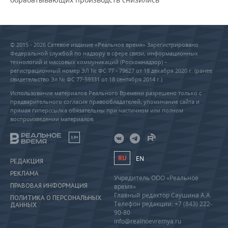
© 2015 - 2026 Сетевое издание «Реальное время» Зарегистрировано
Федеральной службой по надзору в сфере связи, информационных
технологий и массовых коммуникаций (Роскомнадзор) –
регистрационный номер ЭЛ № ФС 77 - 79627 от 18 декабря 2020 г. (ранее
свидетельство Эл № ФС 77-59331 от 18 сентября 2014 г.)
Использование материалов Реального Времени разрешено только с
предварительного согласия правообладателей, упоминание сайта и
прямая гиперссылка обязательны при частичном или полном
воспроизведении материалов.
18+
RU
EN
РЕДАКЦИЯ
РЕКЛАМА
Учредитель ООО «Реальное
ПРАВОВАЯ ИНФОРМАЦИЯ
время»
Главный редактор Саушина А.А.
ПОЛИТИКА О ПЕРСОНАЛЬНЫХ
Телефон редакции: +7 (843) 222-
ДАННЫХ
90-80
info@realnoevremya.ru