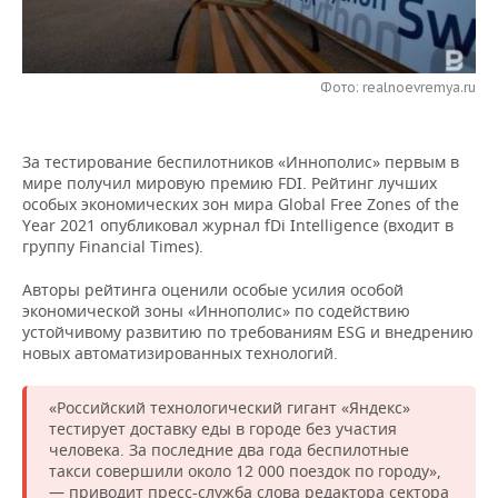
НЕФТЕХИМИЯ
РОЗНИЧНАЯ ТОРГОВЛЯ
НОВОСТИ ТЕХНОЛОГИЙ
МЕРОПРИЯТИЯ
НЕФТЬ
Фото: realnoevremya.ru
ТРАНСПОРТ
IT
НОВОСТИ МЕРОПРИЯТИЙ
СПОРТ
ОПК
УСЛУГИ
МЕДИА
ВЫЕЗДНАЯ РЕДАКЦИЯ
НОВОСТИ СПОРТА
ОБЩЕСТВО
ЭНЕРГЕТИКА
За тестирование беспилотников «Иннополис» первым в
мире получил мировую премию FDI. Рейтинг лучших
ТЕЛЕКОММУНИКАЦИИ
БИЗНЕС-БРАНЧИ
ФУТБОЛ
НОВОСТИ ОБЩЕСТВА
ФОТОГАЛЕРЕЯ
особых экономических зон мира Global Free Zones of the
Year 2021 опубликовал журнал fDi Intelligence (входит в
ONLINE-КОНФЕРЕНЦИИ
ХОККЕЙ
ВЛАСТЬ
СЮЖЕТЫ
группу Financial Times).
Авторы рейтинга оценили особые усилия особой
ОТКРЫТАЯ ЛЕКЦИЯ
БАСКЕТБОЛ
ИНФРАСТРУКТУРА
СПРАВОЧНИК
экономической зоны «Иннополис» по содействию
устойчивому развитию по требованиям ESG и внедрению
ВОЛЕЙБОЛ
ИСТОРИЯ
СПИСОК ПЕРСОН
ПОЛНАЯ ВЕРСИЯ
новых автоматизированных технологий.
КИБЕРСПОРТ
КУЛЬТУРА
СПИСОК КОМПАНИЙ
«Российский технологический гигант «Яндекс»
тестирует доставку еды в городе без участия
ФИГУРНОЕ КАТАНИЕ
МЕДИЦИНА
человека. За последние два года беспилотные
такси совершили около 12 000 поездок по городу»,
— приводит пресс-служба слова редактора сектора