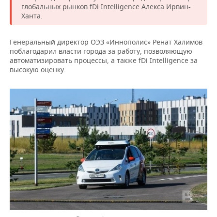
ВОДНЫЕ ВИДЫ СПОРТА
ОБРАЗОВАНИЕ
глобальных рынков fDi Intelligence Алекса Ирвин-
Ханта.
ХОККЕЙ С МЯЧОМ
ПРОИСШЕСТВИЯ
Генеральный директор ОЭЗ «Иннополис» Ренат Халимов
поблагодарил власти города за работу, позволяющую
автоматизировать процессы, а также fDi Intelligence за
высокую оценку.