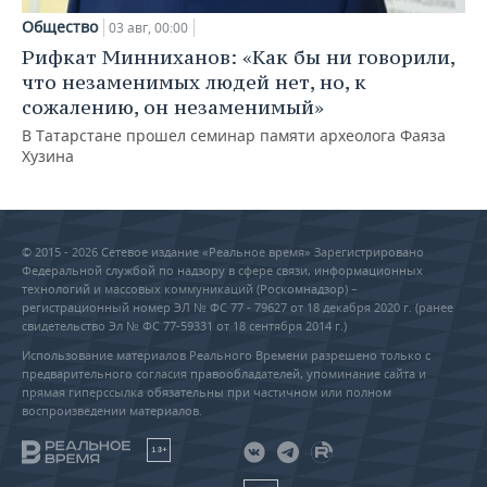
Общество
03 авг, 00:00
Рифкат Минниханов: «Как бы ни говорили,
что незаменимых людей нет, но, к
сожалению, он незаменимый»
В Татарстане прошел семинар памяти археолога Фаяза
Хузина
© 2015 - 2026 Сетевое издание «Реальное время» Зарегистрировано
Федеральной службой по надзору в сфере связи, информационных
технологий и массовых коммуникаций (Роскомнадзор) –
регистрационный номер ЭЛ № ФС 77 - 79627 от 18 декабря 2020 г. (ранее
свидетельство Эл № ФС 77-59331 от 18 сентября 2014 г.)
Использование материалов Реального Времени разрешено только с
предварительного согласия правообладателей, упоминание сайта и
прямая гиперссылка обязательны при частичном или полном
воспроизведении материалов.
18+