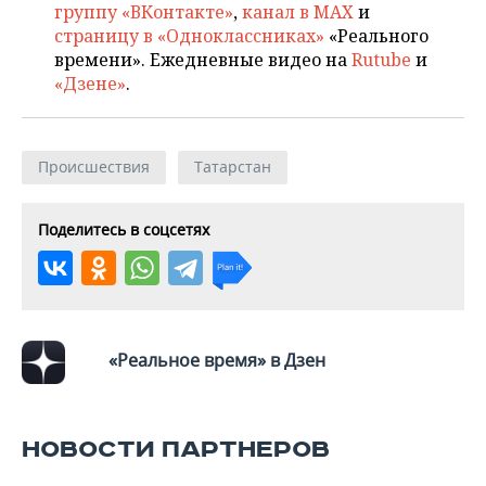
ВОДНЫЕ ВИДЫ СПОРТА
ОБРАЗОВАНИЕ
группу «ВКонтакте»
,
канал в MAX
и
страницу в «Одноклассниках»
«Реального
ХОККЕЙ С МЯЧОМ
ПРОИСШЕСТВИЯ
времени». Ежедневные видео на
Rutube
и
«Дзене»
.
Происшествия
Татарстан
Поделитесь в соцсетях
«Реальное время» в Дзен
НОВОСТИ ПАРТНЕРОВ