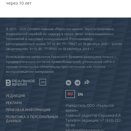
через 10 лет
© 2015 - 2026 Сетевое издание «Реальное время» Зарегистрировано
Федеральной службой по надзору в сфере связи, информационных
технологий и массовых коммуникаций (Роскомнадзор) –
регистрационный номер ЭЛ № ФС 77 - 79627 от 18 декабря 2020 г. (ранее
свидетельство Эл № ФС 77-59331 от 18 сентября 2014 г.)
Использование материалов Реального Времени разрешено только с
предварительного согласия правообладателей, упоминание сайта и
прямая гиперссылка обязательны при частичном или полном
воспроизведении материалов.
18+
RU
EN
РЕДАКЦИЯ
РЕКЛАМА
Учредитель ООО «Реальное
ПРАВОВАЯ ИНФОРМАЦИЯ
время»
Главный редактор Саушина А.А.
ПОЛИТИКА О ПЕРСОНАЛЬНЫХ
Телефон редакции: +7 (843) 222-
ДАННЫХ
90-80
info@realnoevremya.ru