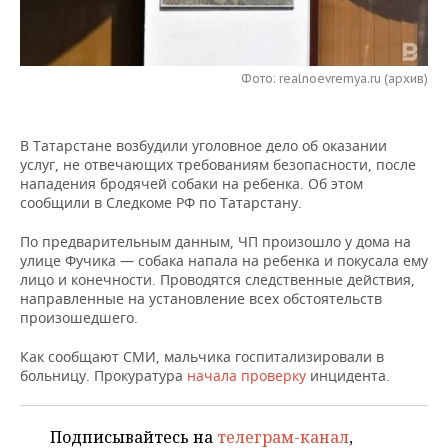
НЕФТЕХИМИЯ
РОЗНИЧНАЯ ТОРГОВЛЯ
НОВОСТИ ТЕХНОЛОГИЙ
МЕРОПРИЯТИЯ
НЕФТЬ
Фото: realnoevremya.ru (архив)
ТРАНСПОРТ
IT
НОВОСТИ МЕРОПРИЯТИЙ
СПОРТ
ОПК
УСЛУГИ
МЕДИА
ВЫЕЗДНАЯ РЕДАКЦИЯ
НОВОСТИ СПОРТА
ОБЩЕСТВО
ЭНЕРГЕТИКА
В Татарстане возбудили уголовное дело об оказании
услуг, не отвечающих требованиям безопасности, после
ТЕЛЕКОММУНИКАЦИИ
БИЗНЕС-БРАНЧИ
ФУТБОЛ
НОВОСТИ ОБЩЕСТВА
ФОТОГАЛЕРЕЯ
нападения бродячей собаки на ребенка. Об этом
сообщили в Следкоме РФ по Татарстану.
ONLINE-КОНФЕРЕНЦИИ
ХОККЕЙ
ВЛАСТЬ
СЮЖЕТЫ
По предварительным данным, ЧП произошло у дома на
улице Фучика — собака напала на ребенка и покусала ему
ОТКРЫТАЯ ЛЕКЦИЯ
БАСКЕТБОЛ
ИНФРАСТРУКТУРА
СПРАВОЧНИК
лицо и конечности. Проводятся следственные действия,
направленные на установление всех обстоятельств
ВОЛЕЙБОЛ
ИСТОРИЯ
СПИСОК ПЕРСОН
ПОЛНАЯ ВЕРСИЯ
произошедшего.
Как сообщают СМИ, мальчика госпитализировали в
КИБЕРСПОРТ
КУЛЬТУРА
СПИСОК КОМПАНИЙ
больницу. Прокуратура
начала проверку
инцидента.
ФИГУРНОЕ КАТАНИЕ
МЕДИЦИНА
Подписывайтесь на
телеграм-канал
,