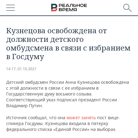
РЕГИОНЫ
Кузнецова освобождена от
БАШКОРТОСТАН
НОВОСТИ
должности детского
омбудсмена в связи с избранием
ТАТАРСТАН
АНАЛИТИКА
в Госдуму
УДМУРТИЯ
НОВОСТИ АНАЛИТИКИ
ЭКОНОМИКА
14:17, 01.10.2021
ДЕКЛАРАЦИИ О ДОХОДАХ
НОВОСТИ ЭКОНОМИКИ
ПРОМЫШЛЕННОСТЬ
Детский омбудсмен России Анна Кузнецова освобождена
с этой должности в связи с ее избранием в
КОРОЛИ ГОСЗАКАЗА ПФО
ФИНАНСЫ
НОВОСТИ
НЕДВИЖИМОСТЬ
Государственную думу восьмого созыва.
ПРОМЫШЛЕННОСТИ
Соответствующий указ подписал президент России
Владимир Путин.
ВУЗЫ ТАТАРСТАНА
БАНКИ
НОВОСТИ НЕДВИЖИМОСТИ
АВТО
АГРОПРОМ
Источник сообщал, что она
может занять
пост вице-
КОМУ ПРИНАДЛЕЖАТ
БЮДЖЕТ
НОВОСТИ АВТО
БИЗНЕС
спикера Госдумы. Кузнецова входила в пятерку
ТОРГОВЫЕ ЦЕНТРЫ
МАШИНОСТРОЕНИЕ
федерального списка «Единой России» на выборах.
ТАТАРСТАНА
ИНВЕСТИЦИИ
НОВОСТИ БИЗНЕСА
ТЕХНОЛОГИИ