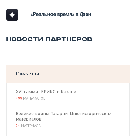
ВОДНЫЕ ВИДЫ СПОРТА
ОБРАЗОВАНИЕ
«Реальное время» в Дзен
ХОККЕЙ С МЯЧОМ
ПРОИСШЕСТВИЯ
НОВОСТИ ПАРТНЕРОВ
Сюжеты
XVI саммит БРИКС в Казани
499
МАТЕРИАЛОВ
Великие воины Татарии. Цикл исторических
материалов
24
МАТЕРИАЛА