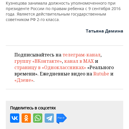
НЕФТЕХИМИЯ
Кузнецова занимала должность уполномоченного при
президенте России по правам ребенка с 9 сентября 2016
РОЗНИЧНАЯ ТОРГОВЛЯ
НОВОСТИ ТЕХНОЛОГИЙ
МЕРОПРИЯТИЯ
года. Является действительным государственным
НЕФТЬ
советником РФ 2-го класса.
ТРАНСПОРТ
IT
НОВОСТИ МЕРОПРИЯТИЙ
СПОРТ
ОПК
Татьяна Демина
УСЛУГИ
МЕДИА
ВЫЕЗДНАЯ РЕДАКЦИЯ
НОВОСТИ СПОРТА
ОБЩЕСТВО
ЭНЕРГЕТИКА
ТЕЛЕКОММУНИКАЦИИ
БИЗНЕС-БРАНЧИ
ФУТБОЛ
НОВОСТИ ОБЩЕСТВА
ФОТОГАЛЕРЕЯ
Подписывайтесь на
телеграм-канал
,
группу «ВКонтакте»
,
канал в MAX
и
ONLINE-КОНФЕРЕНЦИИ
ХОККЕЙ
ВЛАСТЬ
СЮЖЕТЫ
страницу в «Одноклассниках»
«Реального
времени». Ежедневные видео на
Rutube
и
ОТКРЫТАЯ ЛЕКЦИЯ
БАСКЕТБОЛ
ИНФРАСТРУКТУРА
СПРАВОЧНИК
«Дзене»
.
ВОЛЕЙБОЛ
ИСТОРИЯ
СПИСОК ПЕРСОН
ПОЛНАЯ ВЕРСИЯ
КИБЕРСПОРТ
КУЛЬТУРА
СПИСОК КОМПАНИЙ
Поделитесь в соцсетях
ФИГУРНОЕ КАТАНИЕ
МЕДИЦИНА