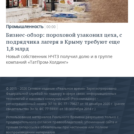
Промышленность
00:00
Бизнес-обзор: пороховой узаконил цеха, с
подрядчика лагеря в Крыму требуют еще
1,8 млрд
Новый собственник НЧТЗ получил долю и в группе
компаний «ТатПром-Холдинг»
© 2015 - 2026 Сетевое издание «Реальное время» Зарегистрировано
Федеральной службой по надзору в сфере связи, информационных
технологий и массовых коммуникаций (Роскомнадзор) –
регистрационный номер ЭЛ № ФС 77 - 79627 от 18 декабря 2020 г. (ранее
свидетельство Эл № ФС 77-59331 от 18 сентября 2014 г.)
Использование материалов Реального Времени разрешено только с
предварительного согласия правообладателей, упоминание сайта и
прямая гиперссылка обязательны при частичном или полном
воспроизведении материалов.