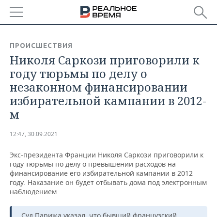
РЕГИОНЫ
ПРОИСШЕСТВИЯ
Николя Саркози приговорили к
БАШКОРТОСТАН
НОВОСТИ
году тюрьмы по делу о
ТАТАРСТАН
АНАЛИТИКА
незаконном финансировании
избирательной кампании в 2012-
УДМУРТИЯ
НОВОСТИ АНАЛИТИКИ
ЭКОНОМИКА
м
ДЕКЛАРАЦИИ О ДОХОДАХ
НОВОСТИ ЭКОНОМИКИ
ПРОМЫШЛЕННОСТЬ
12:47, 30.09.2021
КОРОЛИ ГОСЗАКАЗА ПФО
ФИНАНСЫ
НОВОСТИ
НЕДВИЖИМОСТЬ
ПРОМЫШЛЕННОСТИ
Экс-президента Франции Николя Саркози приговорили к
году тюрьмы по делу о превышении расходов на
ВУЗЫ ТАТАРСТАНА
БАНКИ
НОВОСТИ НЕДВИЖИМОСТИ
АВТО
финансирование его избирательной кампании в 2012
АГРОПРОМ
году. Наказание он будет отбывать дома под электронным
КОМУ ПРИНАДЛЕЖАТ
БЮДЖЕТ
НОВОСТИ АВТО
БИЗНЕС
наблюдением.
ТОРГОВЫЕ ЦЕНТРЫ
МАШИНОСТРОЕНИЕ
ТАТАРСТАНА
ИНВЕСТИЦИИ
НОВОСТИ БИЗНЕСА
ТЕХНОЛОГИИ
Суд Парижа указал, что бывший французский