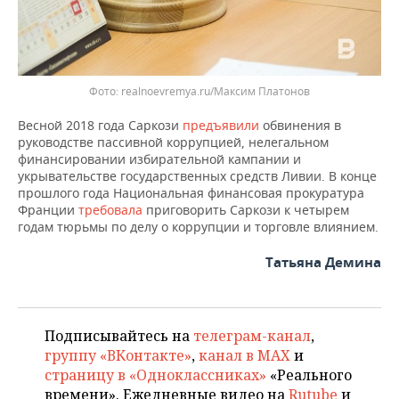
ВОДНЫЕ ВИДЫ СПОРТА
ОБРАЗОВАНИЕ
ХОККЕЙ С МЯЧОМ
ПРОИСШЕСТВИЯ
realnoevremya.ru/Максим Платонов
Весной 2018 года Саркози
предъявили
обвинения в
руководстве пассивной коррупцией, нелегальном
финансировании избирательной кампании и
укрывательстве государственных средств Ливии. В конце
прошлого года Национальная финансовая прокуратура
Франции
требовала
приговорить Саркози к четырем
годам тюрьмы по делу о коррупции и торговле влиянием.
Татьяна Демина
Подписывайтесь на
телеграм-канал
,
группу «ВКонтакте»
,
канал в MAX
и
страницу в «Одноклассниках»
«Реального
времени». Ежедневные видео на
Rutube
и