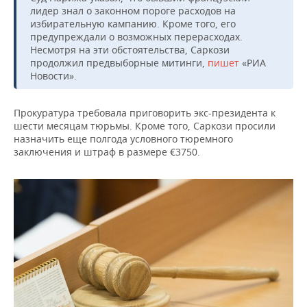
НЕФТЕХИМИЯ
лидер знал о законном пороге расходов на
избирательную кампанию. Кроме того, его
РОЗНИЧНАЯ ТОРГОВЛЯ
НОВОСТИ ТЕХНОЛОГИЙ
МЕРОПРИЯТИЯ
НЕФТЬ
предупреждали о возможных перерасходах.
Несмотря на эти обстоятельства, Саркози
ТРАНСПОРТ
IT
НОВОСТИ МЕРОПРИЯТИЙ
СПОРТ
продолжил предвыборные митинги,
пишет
«РИА
ОПК
Новости».
УСЛУГИ
МЕДИА
ВЫЕЗДНАЯ РЕДАКЦИЯ
НОВОСТИ СПОРТА
ОБЩЕСТВО
ЭНЕРГЕТИКА
Прокуратура требовала приговорить экс-президента к
ТЕЛЕКОММУНИКАЦИИ
БИЗНЕС-БРАНЧИ
ФУТБОЛ
НОВОСТИ ОБЩЕСТВА
ФОТОГАЛЕРЕЯ
шести месяцам тюрьмы. Кроме того, Саркози просили
назначить еще полгода условного тюремного
ONLINE-КОНФЕРЕНЦИИ
ХОККЕЙ
ВЛАСТЬ
СЮЖЕТЫ
заключения и штраф в размере €3750.
ОТКРЫТАЯ ЛЕКЦИЯ
БАСКЕТБОЛ
ИНФРАСТРУКТУРА
СПРАВОЧНИК
ВОЛЕЙБОЛ
ИСТОРИЯ
СПИСОК ПЕРСОН
ПОЛНАЯ ВЕРСИЯ
КИБЕРСПОРТ
КУЛЬТУРА
СПИСОК КОМПАНИЙ
ФИГУРНОЕ КАТАНИЕ
МЕДИЦИНА