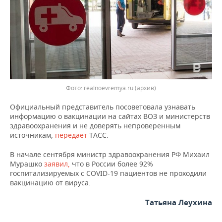
ВОДНЫЕ ВИДЫ СПОРТА
ОБРАЗОВАНИЕ
ХОККЕЙ С МЯЧОМ
ПРОИСШЕСТВИЯ
Фото: realnoevremya.ru (архив)
Официальный представитель посоветовала узнавать
информацию о вакцинации на сайтах ВОЗ и министерств
здравоохранения и не доверять непроверенным
источникам,
передает
ТАСС.
В начале сентября министр здравоохранения РФ Михаил
Мурашко
заявил,
что в России более 92%
госпитализируемых с COVID-19 пациентов не проходили
вакцинацию от вируса.
Татьяна Леухина