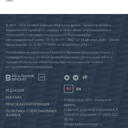
© 2015 - 2026 Сетевое издание «Реальное время» Зарегистрировано
Федеральной службой по надзору в сфере связи, информационных
технологий и массовых коммуникаций (Роскомнадзор) –
регистрационный номер ЭЛ № ФС 77 - 79627 от 18 декабря 2020 г. (ранее
свидетельство Эл № ФС 77-59331 от 18 сентября 2014 г.)
Использование материалов Реального Времени разрешено только с
предварительного согласия правообладателей, упоминание сайта и
прямая гиперссылка обязательны при частичном или полном
воспроизведении материалов.
18+
RU
EN
РЕДАКЦИЯ
РЕКЛАМА
Учредитель ООО «Реальное
ПРАВОВАЯ ИНФОРМАЦИЯ
время»
Главный редактор Саушина А.А.
ПОЛИТИКА О ПЕРСОНАЛЬНЫХ
Телефон редакции: +7 (843) 222-
ДАННЫХ
90-80
info@realnoevremya.ru