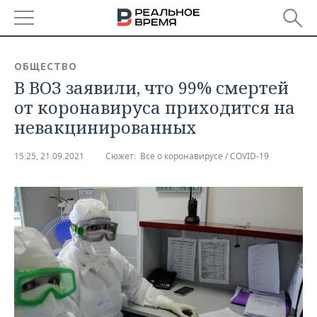
РЕГИОНЫ
ОБЩЕСТВО
В ВОЗ заявили, что 99% смертей
БАШКОРТОСТАН
НОВОСТИ
от коронавируса приходится на
ТАТАРСТАН
АНАЛИТИКА
невакцинированных
УДМУРТИЯ
НОВОСТИ АНАЛИТИКИ
ЭКОНОМИКА
15:25, 21.09.2021
Сюжет:
Все о коронавирусе / COVID-19
ДЕКЛАРАЦИИ О ДОХОДАХ
НОВОСТИ ЭКОНОМИКИ
ПРОМЫШЛЕННОСТЬ
КОРОЛИ ГОСЗАКАЗА ПФО
ФИНАНСЫ
НОВОСТИ
НЕДВИЖИМОСТЬ
ПРОМЫШЛЕННОСТИ
ВУЗЫ ТАТАРСТАНА
БАНКИ
НОВОСТИ НЕДВИЖИМОСТИ
АВТО
АГРОПРОМ
КОМУ ПРИНАДЛЕЖАТ
БЮДЖЕТ
НОВОСТИ АВТО
БИЗНЕС
ТОРГОВЫЕ ЦЕНТРЫ
МАШИНОСТРОЕНИЕ
ТАТАРСТАНА
ИНВЕСТИЦИИ
НОВОСТИ БИЗНЕСА
ТЕХНОЛОГИИ