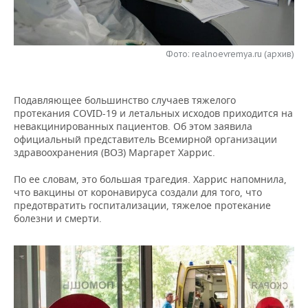
НЕФТЕХИМИЯ
РОЗНИЧНАЯ ТОРГОВЛЯ
НОВОСТИ ТЕХНОЛОГИЙ
МЕРОПРИЯТИЯ
НЕФТЬ
Фото: realnoevremya.ru (архив)
ТРАНСПОРТ
IT
НОВОСТИ МЕРОПРИЯТИЙ
СПОРТ
ОПК
УСЛУГИ
МЕДИА
ВЫЕЗДНАЯ РЕДАКЦИЯ
НОВОСТИ СПОРТА
ОБЩЕСТВО
ЭНЕРГЕТИКА
Подавляющее большинство случаев тяжелого
протекания COVID-19 и летальных исходов приходится на
ТЕЛЕКОММУНИКАЦИИ
БИЗНЕС-БРАНЧИ
ФУТБОЛ
НОВОСТИ ОБЩЕСТВА
ФОТОГАЛЕРЕЯ
невакцинированных пациентов. Об этом заявила
официальный представитель Всемирной организации
ONLINE-КОНФЕРЕНЦИИ
ХОККЕЙ
ВЛАСТЬ
СЮЖЕТЫ
здравоохранения (ВОЗ) Маргарет Харрис.
По ее словам, это большая трагедия. Харрис напомнила,
ОТКРЫТАЯ ЛЕКЦИЯ
БАСКЕТБОЛ
ИНФРАСТРУКТУРА
СПРАВОЧНИК
что вакцины от коронавируса создали для того, что
предотвратить госпитализации, тяжелое протекание
ВОЛЕЙБОЛ
ИСТОРИЯ
СПИСОК ПЕРСОН
ПОЛНАЯ ВЕРСИЯ
болезни и смерти.
КИБЕРСПОРТ
КУЛЬТУРА
СПИСОК КОМПАНИЙ
ФИГУРНОЕ КАТАНИЕ
МЕДИЦИНА