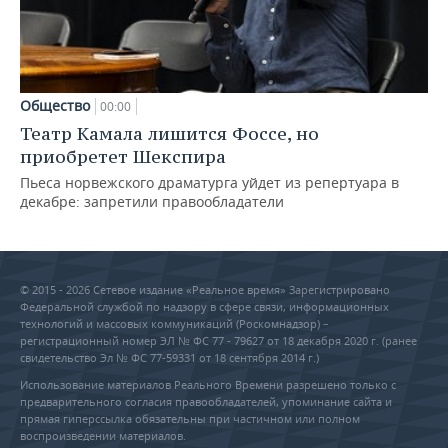
Общество
00:00
Театр Камала лишится Фоссе, но
приобретет Шекспира
Пьеса норвежского драматурга уйдет из репертуара в
декабре: запретили правообладатели
© 2015 - 2026 Сетевое издание «Реальное время» Зарегистрировано
Федеральной службой по надзору в сфере связи, информационных
технологий и массовых коммуникаций (Роскомнадзор) –
регистрационный номер ЭЛ № ФС 77 - 79627 от 18 декабря 2020 г. (ранее
свидетельство Эл № ФС 77-59331 от 18 сентября 2014 г.)
Использование материалов Реального Времени разрешено только с
предварительного согласия правообладателей, упоминание сайта и
прямая гиперссылка обязательны при частичном или полном
воспроизведении материалов.