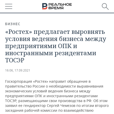
РЕГИОНЫ
БИЗНЕС
«Ростех» предлагает выровнять
БАШКОРТОСТАН
НОВОСТИ
условия ведения бизнеса между
ТАТАРСТАН
АНАЛИТИКА
предприятиями ОПК и
иностранными резидентами
УДМУРТИЯ
НОВОСТИ АНАЛИТИКИ
ЭКОНОМИКА
ТОСЭР
ДЕКЛАРАЦИИ О ДОХОДАХ
НОВОСТИ ЭКОНОМИКИ
ПРОМЫШЛЕННОСТЬ
16:06, 17.09.2021
КОРОЛИ ГОСЗАКАЗА ПФО
ФИНАНСЫ
НОВОСТИ
НЕДВИЖИМОСТЬ
ПРОМЫШЛЕННОСТИ
Госкорпорация «Ростех» направит обращение в
правительство России о необходимости выравнивания
ВУЗЫ ТАТАРСТАНА
БАНКИ
НОВОСТИ НЕДВИЖИМОСТИ
АВТО
экономических условий ведения бизнеса между
АГРОПРОМ
предприятиями ОПК и иностранными резидентами
КОМУ ПРИНАДЛЕЖАТ
БЮДЖЕТ
НОВОСТИ АВТО
БИЗНЕС
ТОСЭР, размещающими свои производства в РФ. Об этом
ТОРГОВЫЕ ЦЕНТРЫ
МАШИНОСТРОЕНИЕ
заявил ее гендиректор Сергей Чемезов по итогам второго
ТАТАРСТАНА
заседания рабочей комиссии по взаимодействию
ИНВЕСТИЦИИ
НОВОСТИ БИЗНЕСА
ТЕХНОЛОГИИ