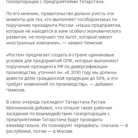
госкорпорации с предприятиями Татарстана.
НЕФТЕХИМИЯ
РОЗНИЧНАЯ ТОРГОВЛЯ
НОВОСТИ ТЕХНОЛОГИЙ
МЕРОПРИЯТИЯ
По его мнению, правительство должно учесть эти
НЕФТЬ
моменты для тех, кто выполняет гособоронзаказ по
поручению президента России. «Наши предприятия,
ТРАНСПОРТ
IT
НОВОСТИ МЕРОПРИЯТИЙ
СПОРТ
ОПК
которые не находятся в зоне особого экономического
развития, не получают тех льгот, которые имеют
УСЛУГИ
МЕДИА
ВЫЕЗДНАЯ РЕДАКЦИЯ
НОВОСТИ СПОРТА
ОБЩЕСТВО
иностранные компании», — заявил Чемезов.
ЭНЕРГЕТИКА
ТЕЛЕКОММУНИКАЦИИ
БИЗНЕС-БРАНЧИ
ФУТБОЛ
НОВОСТИ ОБЩЕСТВА
ФОТОГАЛЕРЕЯ
«Ростех» предлагает создать в стране одинаковые
условия для предприятий ОПК, которые выполняют
поручения президента РФ по диверсификации
ONLINE-КОНФЕРЕНЦИИ
ХОККЕЙ
ВЛАСТЬ
СЮЖЕТЫ
производства, уточнил он. «К 2030 году мы должны
довести долю гражданской продукции до 50%, а это
ОТКРЫТАЯ ЛЕКЦИЯ
БАСКЕТБОЛ
ИНФРАСТРУКТУРА
СПРАВОЧНИК
требует изменений по производству», — добавил
Чемезов.
ВОЛЕЙБОЛ
ИСТОРИЯ
СПИСОК ПЕРСОН
ПОЛНАЯ ВЕРСИЯ
В свою очередь президент Татарстана Рустам
Минниханов добавил, что отныне такие рабочие
КИБЕРСПОРТ
КУЛЬТУРА
СПИСОК КОМПАНИЙ
заседания по взаимодействию госкорпорации с
предприятиями Татарстана будут проходить
ФИГУРНОЕ КАТАНИЕ
МЕДИЦИНА
ежеквартально. Их планируют чередовать: сначала — в
республике, потом — в Москве.