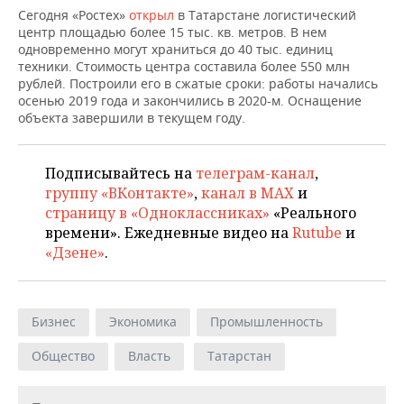
ВОДНЫЕ ВИДЫ СПОРТА
ОБРАЗОВАНИЕ
Сегодня «Ростех»
открыл
в Татарстане логистический
центр площадью более 15 тыс. кв. метров. В нем
ХОККЕЙ С МЯЧОМ
ПРОИСШЕСТВИЯ
одновременно могут храниться до 40 тыс. единиц
техники. Стоимость центра составила более 550 млн
рублей. Построили его в сжатые сроки: работы начались
осенью 2019 года и закончились в 2020-м. Оснащение
объекта завершили в текущем году.
Подписывайтесь на
телеграм-канал
,
группу «ВКонтакте»
,
канал в MAX
и
страницу в «Одноклассниках»
«Реального
времени». Ежедневные видео на
Rutube
и
«Дзене»
.
Бизнес
Экономика
Промышленность
Общество
Власть
Татарстан