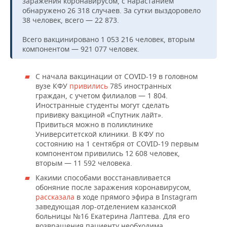
заражения коронавирусом, с нарастанием
НЕФТЕХИМИЯ
обнаружено 26 318 случаев. За сутки выздоровело
РОЗНИЧНАЯ ТОРГОВЛЯ
НОВОСТИ ТЕХНОЛОГИЙ
МЕРОПРИЯТИЯ
38 человек, всего — 22 873.
НЕФТЬ
Всего вакцинировано 1 053 216 человек, вторым
ТРАНСПОРТ
IT
НОВОСТИ МЕРОПРИЯТИЙ
СПОРТ
компонентом — 921 077 человек.
ОПК
УСЛУГИ
МЕДИА
ВЫЕЗДНАЯ РЕДАКЦИЯ
НОВОСТИ СПОРТА
ОБЩЕСТВО
ЭНЕРГЕТИКА
С начала вакцинации от COVID-19 в головном
вузе КФУ
привились
785 иностранных
ТЕЛЕКОММУНИКАЦИИ
БИЗНЕС-БРАНЧИ
ФУТБОЛ
НОВОСТИ ОБЩЕСТВА
ФОТОГАЛЕРЕЯ
граждан, с учетом филиалов — 1 804.
Иностранные студенты могут сделать
ONLINE-КОНФЕРЕНЦИИ
ХОККЕЙ
ВЛАСТЬ
СЮЖЕТЫ
прививку вакциной «Спутник лайт».
Привиться можно в поликлинике
Университетской клиники. В КФУ по
ОТКРЫТАЯ ЛЕКЦИЯ
БАСКЕТБОЛ
ИНФРАСТРУКТУРА
СПРАВОЧНИК
состоянию на 1 сентября от COVID-19 первым
компонентом привились 12 608 человек,
ВОЛЕЙБОЛ
ИСТОРИЯ
СПИСОК ПЕРСОН
ПОЛНАЯ ВЕРСИЯ
вторым — 11 592 человека.
Какими способами восстанавливается
КИБЕРСПОРТ
КУЛЬТУРА
СПИСОК КОМПАНИЙ
обоняние после заражения коронавирусом,
рассказала
в ходе прямого эфира в Instagram
ФИГУРНОЕ КАТАНИЕ
МЕДИЦИНА
заведующая лор-отделением казанской
больницы №16 Екатерина Лаптева. Для его
возвращения пациенту необходима