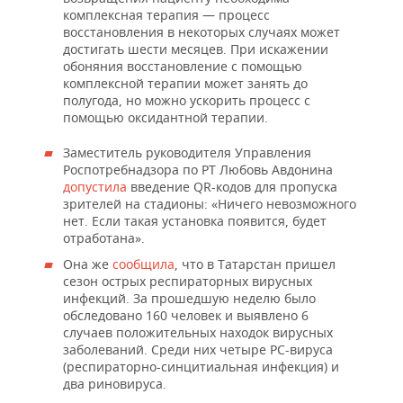
ВОДНЫЕ ВИДЫ СПОРТА
ОБРАЗОВАНИЕ
комплексная терапия — процесс
восстановления в некоторых случаях может
ХОККЕЙ С МЯЧОМ
ПРОИСШЕСТВИЯ
достигать шести месяцев. При искажении
обоняния восстановление с помощью
комплексной терапии может занять до
полугода, но можно ускорить процесс с
помощью оксидантной терапии.
Заместитель руководителя Управления
Роспотребнадзора по РТ Любовь Авдонина
допустила
введение QR-кодов для пропуска
зрителей на стадионы: «Ничего невозможного
нет. Если такая установка появится, будет
отработана».
Она же
сообщила
, что в Татарстан пришел
сезон острых респираторных вирусных
инфекций. За прошедшую неделю было
обследовано 160 человек и выявлено 6
случаев положительных находок вирусных
заболеваний. Среди них четыре РС-вируса
(респираторно-синцитиальная инфекция) и
два риновируса.