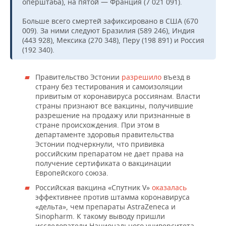
оперштаба), на пятой — Франция (7 021 091).
Больше всего смертей зафиксировано в США (670
009). За ними следуют Бразилия (589 246), Индия
(443 928), Мексика (270 348), Перу (198 891) и Россия
(192 340).
Правительство Эстонии
разрешило
въезд в
страну без тестирования и самоизоляции
привитым от коронавируса россиянам. Власти
страны признают все вакцины, получившие
разрешение на продажу или признанные в
стране происхождения. При этом в
департаменте здоровья правительства
Эстонии подчеркнули, что прививка
российским препаратом не дает права на
получение сертификата о вакцинации
Европейского союза.
Российская вакцина «Спутник V»
оказалась
эффективнее против штамма коронавируса
«дельта», чем препараты AstraZeneca и
Sinopharm. К такому выводу пришли
исследователи Национального университета