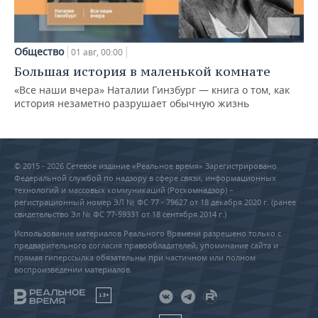
Общество
01 авг, 00:00
Большая история в маленькой комнате
«Все наши вчера» Наталии Гинзбург — книга о том, как
история незаметно разрушает обычную жизнь
© 2015 - 2026 Сетевое издание «Реальное время» Зарегистрировано
Федеральной службой по надзору в сфере связи, информационных
технологий и массовых коммуникаций (Роскомнадзор) –
регистрационный номер ЭЛ № ФС 77 - 79627 от 18 декабря 2020 г. (ранее
свидетельство Эл № ФС 77-59331 от 18 сентября 2014 г.)
Использование материалов Реального Времени разрешено только с
предварительного согласия правообладателей, упоминание сайта и
прямая гиперссылка обязательны при частичном или полном
воспроизведении материалов.
18+