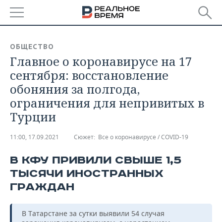
РЕГИОНЫ
ОБЩЕСТВО
Главное о коронавирусе на 17
БАШКОРТОСТАН
НОВОСТИ
сентября: восстановление
ТАТАРСТАН
АНАЛИТИКА
обоняния за полгода,
ограничения для непривитых в
УДМУРТИЯ
НОВОСТИ АНАЛИТИКИ
ЭКОНОМИКА
Турции
ДЕКЛАРАЦИИ О ДОХОДАХ
НОВОСТИ ЭКОНОМИКИ
ПРОМЫШЛЕННОСТЬ
11:00, 17.09.2021
Сюжет:
Все о коронавирусе / COVID-19
КОРОЛИ ГОСЗАКАЗА ПФО
ФИНАНСЫ
НОВОСТИ
НЕДВИЖИМОСТЬ
ПРОМЫШЛЕННОСТИ
В КФУ ПРИВИЛИ СВЫШЕ 1,5
ТЫСЯЧИ ИНОСТРАННЫХ
ВУЗЫ ТАТАРСТАНА
БАНКИ
НОВОСТИ НЕДВИЖИМОСТИ
АВТО
АГРОПРОМ
ГРАЖДАН
КОМУ ПРИНАДЛЕЖАТ
БЮДЖЕТ
НОВОСТИ АВТО
БИЗНЕС
ТОРГОВЫЕ ЦЕНТРЫ
МАШИНОСТРОЕНИЕ
ТАТАРСТАНА
В Татарстане за сутки выявили 54 случая
ИНВЕСТИЦИИ
НОВОСТИ БИЗНЕСА
ТЕХНОЛОГИИ