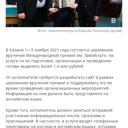
НЕФТЕХИМИЯ
РОЗНИЧНАЯ ТОРГОВЛЯ
НОВОСТИ ТЕХНОЛОГИЙ
МЕРОПРИЯТИЯ
НЕФТЬ
ТРАНСПОРТ
IT
НОВОСТИ МЕРОПРИЯТИЙ
СПОРТ
ОПК
Фото: realnoevremya.ru/Максим Платонов (архив)
УСЛУГИ
МЕДИА
ВЫЕЗДНАЯ РЕДАКЦИЯ
НОВОСТИ СПОРТА
ОБЩЕСТВО
ЭНЕРГЕТИКА
В Казани 1—5 ноября 2021 года состоится церемония
ТЕЛЕКОММУНИКАЦИИ
БИЗНЕС-БРАНЧИ
ФУТБОЛ
НОВОСТИ ОБЩЕСТВА
ФОТОГАЛЕРЕЯ
вручения Международной премии им. Завойского. На
услуги по ее подготовке, организации и проведению
ONLINE-КОНФЕРЕНЦИИ
ХОККЕЙ
ВЛАСТЬ
СЮЖЕТЫ
готовы выделить более 1,4 млн рублей.
ОТКРЫТАЯ ЛЕКЦИЯ
БАСКЕТБОЛ
ИНФРАСТРУКТУРА
СПРАВОЧНИК
От исполнителя требуется разработать сайт в рамках
церемонии вручения премии и поддерживать его во
время проведения организационных мероприятий.
ВОЛЕЙБОЛ
ИСТОРИЯ
СПИСОК ПЕРСОН
ПОЛНАЯ ВЕРСИЯ
Информация на нем должна быть представлена на
английском языке.
КИБЕРСПОРТ
КУЛЬТУРА
СПИСОК КОМПАНИЙ
Кроме того, исполнитель должен заняться отправкой
участникам информационных писем, программ и
ФИГУРНОЕ КАТАНИЕ
МЕДИЦИНА
приглашений. В частности, в услуги входят телефонные
переговоры на русском и английском языках, отправка