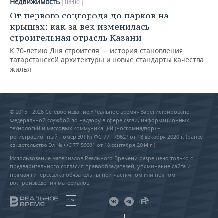
Недвижимость
08:00
От первого соцгорода до парков на
крышах: как за век изменилась
строительная отрасль Казани
К 70-летию Дня строителя — история становления
татарстанской архитектуры и новые стандарты качества
жилья
© 2015 - 2026 Сетевое издание «Реальное время» Зарегистрировано
Федеральной службой по надзору в сфере связи, информационных
технологий и массовых коммуникаций (Роскомнадзор) –
регистрационный номер ЭЛ № ФС 77 - 79627 от 18 декабря 2020 г. (ранее
свидетельство Эл № ФС 77-59331 от 18 сентября 2014 г.)
Использование материалов Реального Времени разрешено только с
предварительного согласия правообладателей, упоминание сайта и
прямая гиперссылка обязательны при частичном или полном
воспроизведении материалов.
18+