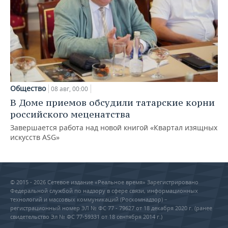
Общество
08 авг, 00:00
В Доме приемов обсудили татарские корни
российского меценатства
Завершается работа над новой книгой «Квартал изящных
искусств ASG»
© 2015 - 2026 Сетевое издание «Реальное время» Зарегистрировано
Федеральной службой по надзору в сфере связи, информационных
технологий и массовых коммуникаций (Роскомнадзор) –
регистрационный номер ЭЛ № ФС 77 - 79627 от 18 декабря 2020 г. (ранее
свидетельство Эл № ФС 77-59331 от 18 сентября 2014 г.)