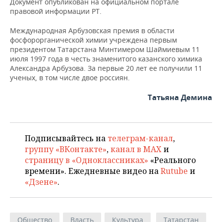
ВОДНЫЕ ВИДЫ СПОРТА
ОБРАЗОВАНИЕ
Документ опубликован на официальном портале
правовой информации РТ.
ХОККЕЙ С МЯЧОМ
ПРОИСШЕСТВИЯ
Международная Арбузовская премия в области
фосфорорганической химии учреждена первым
президентом Татарстана Минтимером Шаймиевым 11
июля 1997 года в честь знаменитого казанского химика
Александра Арбузова. За первые 20 лет ее получили 11
ученых, в том числе двое россиян.
Татьяна Демина
Подписывайтесь на
телеграм-канал
,
группу «ВКонтакте»
,
канал в MAX
и
страницу в «Одноклассниках»
«Реального
времени». Ежедневные видео на
Rutube
и
«Дзене»
.
Общество
Власть
Культура
Татарстан