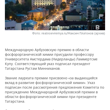
НЕФТЕХИМИЯ
РОЗНИЧНАЯ ТОРГОВЛЯ
НОВОСТИ ТЕХНОЛОГИЙ
МЕРОПРИЯТИЯ
НЕФТЬ
ТРАНСПОРТ
IT
НОВОСТИ МЕРОПРИЯТИЙ
СПОРТ
ОПК
УСЛУГИ
МЕДИА
ВЫЕЗДНАЯ РЕДАКЦИЯ
НОВОСТИ СПОРТА
ОБЩЕСТВО
Фото: realnoevremya.ru/Максим Платонов (архив)
ЭНЕРГЕТИКА
ТЕЛЕКОММУНИКАЦИИ
БИЗНЕС-БРАНЧИ
ФУТБОЛ
НОВОСТИ ОБЩЕСТВА
ФОТОГАЛЕРЕЯ
Международную Арбузовскую премию в области
ONLINE-КОНФЕРЕНЦИИ
ХОККЕЙ
ВЛАСТЬ
фосфорорганической химии присудили профессору
СЮЖЕТЫ
Университета Амстердама (Нидерланды) Ламмертсме
Купу. Соответствующий указ подписал президент
ОТКРЫТАЯ ЛЕКЦИЯ
БАСКЕТБОЛ
ИНФРАСТРУКТУРА
СПРАВОЧНИК
Татарстана Рустам Минниханов.
ВОЛЕЙБОЛ
ИСТОРИЯ
СПИСОК ПЕРСОН
ПОЛНАЯ ВЕРСИЯ
Звание лауреата премии присвоено «за выдающийся
вклад в развитие фосфорорганической химии». Указ
подписан после рассмотрения предложения Комитета по
КИБЕРСПОРТ
КУЛЬТУРА
СПИСОК КОМПАНИЙ
присуждению Международной Арбузовской премии в
области фосфорорганической химии при президенте
ФИГУРНОЕ КАТАНИЕ
МЕДИЦИНА
Татарстана.