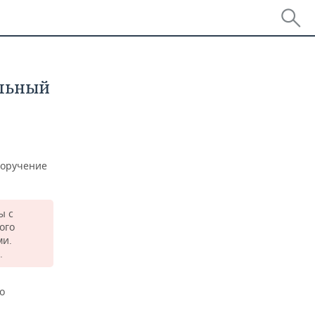
ельный
поручение
ы с
ого
ми.
.
о