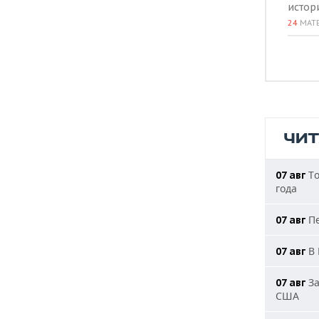
истор
24
МАТ
ЧИ
То
07 авг
года
Пе
07 авг
В 
07 авг
За
07 авг
США