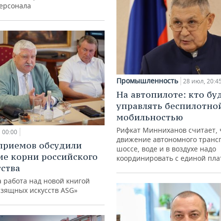
персонала
Промышленность
28 июл, 20:4
На автопилоте: кто бу
управлять беспилотно
мобильностью
Рифкат Минниханов считает, 
00:00
движение автономного транс
приемов обсудили
шоссе, воде и в воздухе надо
ие корни российского
координировать с единой пл
ства
 работа над новой книгой
изящных искусств ASG»