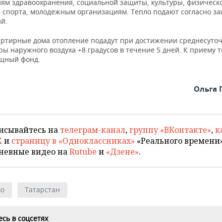
ям здравоохранения, социальной защиты, культуры, физическ
и спорта, молодежным организациям. Тепло подают согласно за
й.
артирные дома отопление подадут при достижении среднесуто
ы наружного воздуха +8 градусов в течение 5 дней. К приему т
щный фонд.
Ольга 
исывайтесь на
телеграм-канал
,
группу «ВКонтакте»
,
к
X
и
страницу в «Одноклассниках»
«Реального времени»
невные видео на
Rutube
и
«Дзене»
.
во
Татарстан
сь в соцсетях