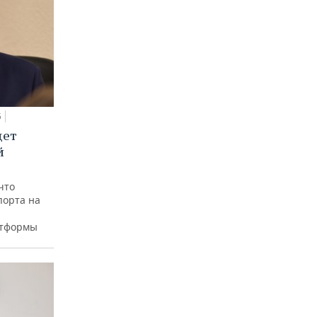
5
дет
й
что
порта на
атформы