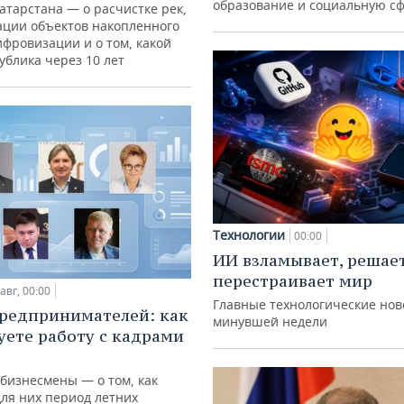
образование и социальную с
атарстана — о расчистке рек,
ации объектов накопленного
ифровизации и о том, какой
ублика через 10 лет
Технологии
00:00
ИИ взламывает, решае
перестраивает мир
авг, 00:00
Главные технологические нов
редпринимателей: как
минувшей недели
уете работу с кадрами
 бизнесмены — о том, как
для них период летних