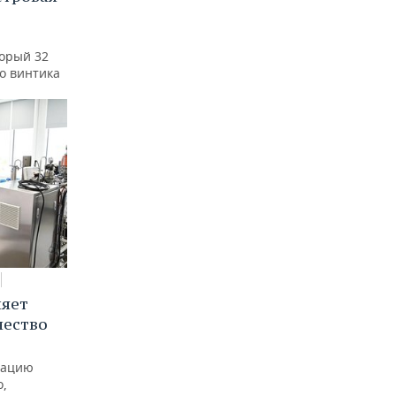
а
торый 32
го винтика
няет
чество
рацию
о,