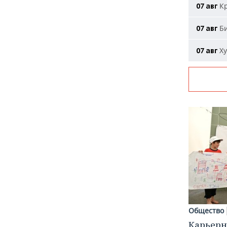
Кр
07 авг
Би
07 авг
Ху
07 авг
Общество
Карьерн