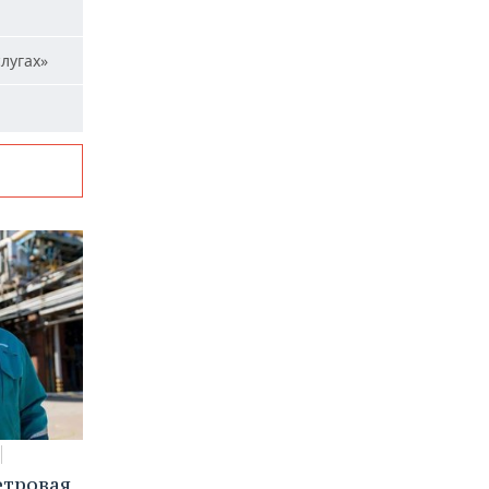
лугах»
етровая