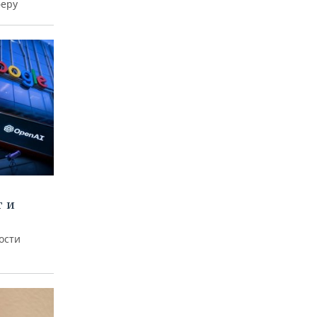
феру
т и
ости