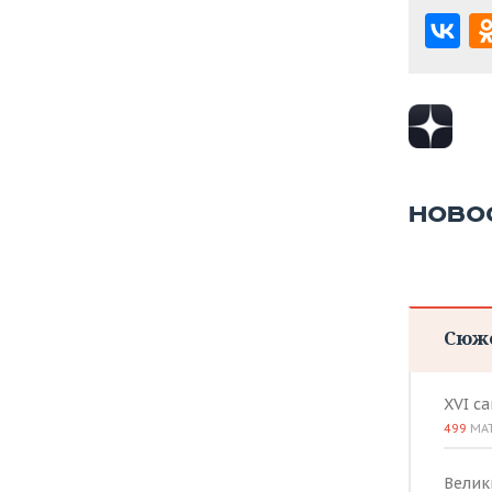
ВОДНЫЕ ВИДЫ СПОРТА
ОБРАЗОВАНИЕ
ХОККЕЙ С МЯЧОМ
ПРОИСШЕСТВИЯ
НОВО
Сюж
XVI с
499
МА
Велик