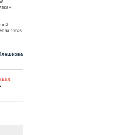
ой
явкам
чной
епла готов
Плешкова
анал
.