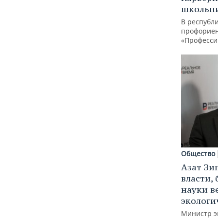
школьн
В республи
профорие
«Професси
Общество
Азат Зи
власти, 
науки в
экологи
Министр э