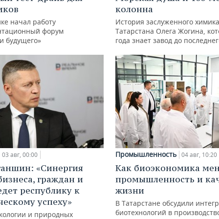
иков
колонна
ке начал работу
История заслуженного химик
нтационный форум
Татарстана Олега Жогина, ко
и будущего»
года знает завод до последне
Промышленность
03 авг, 00:00
04 авг, 10:20
ганшин: «Синергия
Как биоэкономика ме
бизнеса, граждан и
промышленность и ка
едет республику к
жизни
ческому успеху»
В Татарстане обсудили интег
биотехнологий в производств
кологии и природных