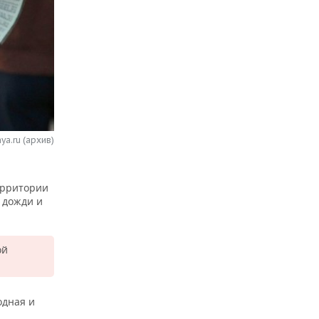
ya.ru (архив)
ерритории
 дожди и
ой
одная и