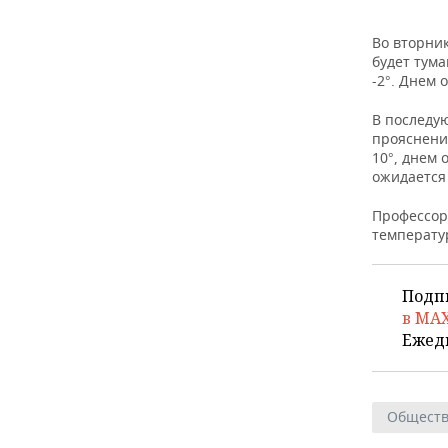
Во вторни
будет тума
-2°. Днем 
В последу
прояснени
10°, днем 
ожидается
Профессор
температу
Подп
в MA
Ежед
Общест