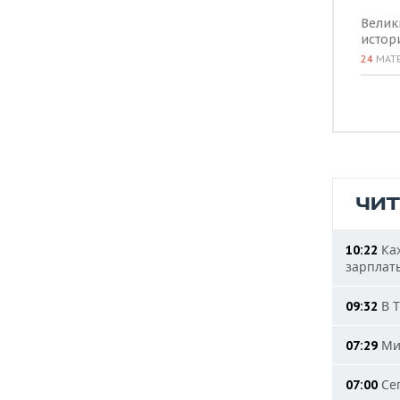
Велик
истор
24
МАТ
ЧИ
Каж
10:22
зарплат
В Т
09:32
Мин
07:29
Сег
07:00