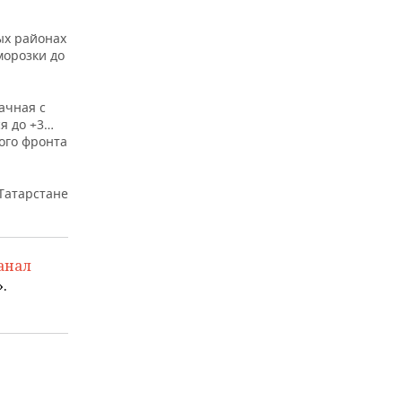
ых районах
аморозки до
ачная с
я до +3…
ого фронта
 Татарстане
анал
.