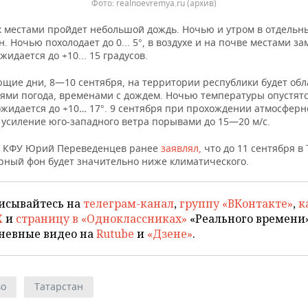
Фото: realnoevremya.ru (архив)
к местами пройдет небольшой дождь. Ночью и утром в отдельн
н. Ночью похолодает до 0... 5°, в воздухе и на почве местами з
ожидается до +10... 15 градусов.
ющие дни, 8—10 сентября, на территории республики будет обл
ями погода, временами с дождем. Ночью температуры опустятс
ожидается до +10… 17°. 9 сентября при прохождении атмосферн
 усиление юго-западного ветра порывами до 15—20 м/с.
 КФУ Юрий Переведенцев ранее
заявлял,
что до 11 сентября в
рный фон будет значительно ниже климатического.
исывайтесь на
телеграм-канал
,
группу «ВКонтакте»
,
к
X
и
страницу в «Одноклассниках»
«Реального времени»
невные видео на
Rutube
и
«Дзене»
.
во
Татарстан