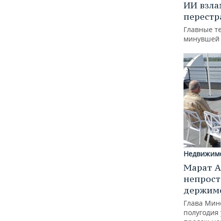
ИИ взла
перестр
Главные т
минувшей
Недвижим
Марат А
непрост
держимс
Глава Минс
полугодия 