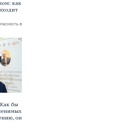
лом: как
иходит
пасность в
Как бы
аменимых
ению, он