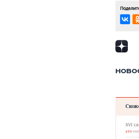
Поделите
НОВО
Сюж
XVI с
499
МА