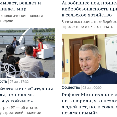
мывает, решает и
Агробизнес под прице
аивает мир
кибербезопасность пр
в сельское хозяйство
ехнологические новости
 недели
Зачем выстраивать кибербезо
агросекторе и с чего начать
ость
07 авг, 17:32
Общество
03 авг, 00:00
йзатуллин: «Ситуация
ая, но пока мы
Рифкат Минниханов: «
я устойчиво»
ни говорили, что нез
людей нет, но, к сожал
троя РТ — об итогах
незаменимый»
у строителей, падении