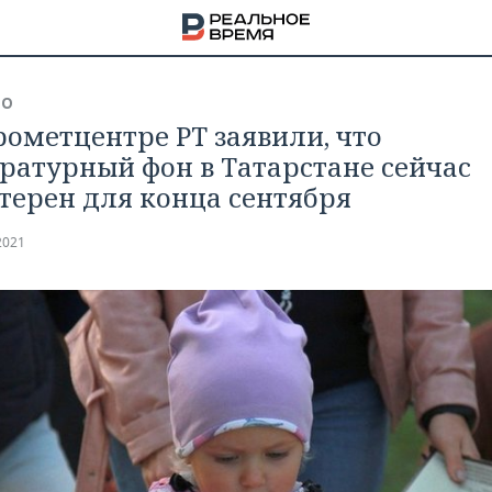
ВО
рометцентре РТ заявили, что
ратурный фон в Татарстане сейчас
терен для конца сентября
2021
НА