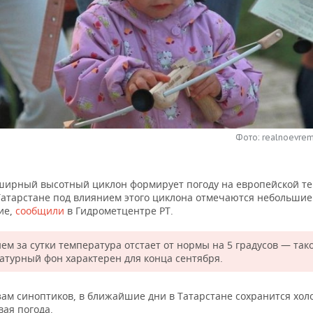
Фото: realnoevrem
ширный высотный циклон формирует погоду на европейской т
 Татарстане под влиянием этого циклона отмечаются небольшие
ие,
сообщили
в Гидрометцентре РТ.
ем за сутки температура отстает от нормы на 5 градусов — так
атурный фон характерен для конца сентября.
зам синоптиков, в ближайшие дни в Татарстане сохранится хол
ая погода.